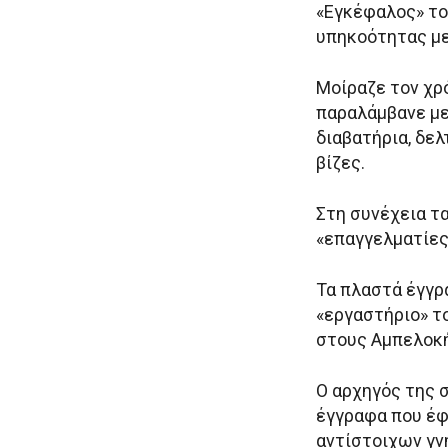
«Εγκέφαλος» το
υπηκοότητας με
Μοίραζε τον χρ
παραλάμβανε μ
διαβατήρια, δελ
βίζες.
Στη συνέχεια τ
«επαγγελματίες
Τα πλαστά έγγρ
«εργαστήριο» τ
στους Αμπελοκ
Ο αρχηγός της 
έγγραφα που έφ
αντίστοιχων γνη