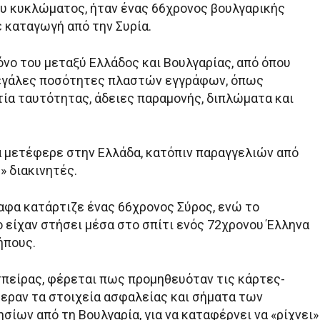
υ κυκλώματος, ήταν ένας 66χρονος βουλγαρικής
 καταγωγή από την Συρία.
όνο του μεταξύ Ελλάδος και Βουλγαρίας, από όπου
εγάλες ποσότητες πλαστών εγγράφων, όπως
τία ταυτότητας, άδειες παραμονής, διπλώματα και
α μετέφερε στην Ελλάδα, κατόπιν παραγγελιών από
» διακινητές.
αφα κατάρτιζε ένας 66χρονος Σύρος, ενώ το
ο είχαν στήσει μέσα στο σπίτι ενός 72χρονου Έλληνα
ήπους.
σπείρας, φέρεται πως προμηθευόταν τις κάρτες-
εραν τα στοιχεία ασφαλείας και σήματα των
σίων από τη Βουλγαρία, για να καταφέρνει να «ρίχνει»