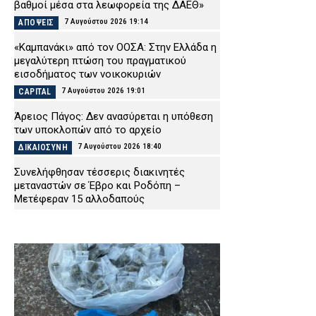
βαθμοί μέσα στα λεωφορεία της ΔΑΕΘ»
7 Αυγούστου 2026 19:14
ΑΠΟΨΕΙΣ
«Καμπανάκι» από τον ΟΟΣΑ: Στην Ελλάδα η
μεγαλύτερη πτώση του πραγματικού
εισοδήματος των νοικοκυριών
7 Αυγούστου 2026 19:01
CAPITAL
Άρειος Πάγος: Δεν ανασύρεται η υπόθεση
των υποκλοπών από το αρχείο
7 Αυγούστου 2026 18:40
ΔΙΚΑΙΟΣΥΝΗ
Συνελήφθησαν τέσσερις διακινητές
μεταναστών σε Έβρο και Ροδόπη –
Μετέφεραν 15 αλλοδαπούς
7 Αυγούστου 2026 18:27
ΑΣΤΥΝΟΜΙΑ
Πυρκαγιά στην Ερμακιά Κοζάνης – Στη
μάχη εναέρια και επίγεια μέσα
7 Αυγούστου 2026 18:15
ΕΙΔΗΣΕΙΣ
Έφυγε από τη ζωή η δημοσιογράφος
Χριστίνα Πιτουρά