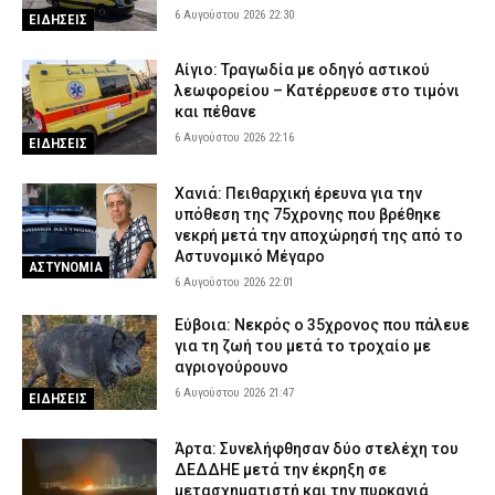
6 Αυγούστου 2026 22:30
ΕΙΔΗΣΕΙΣ
Αίγιο: Τραγωδία με οδηγό αστικού
λεωφορείου – Κατέρρευσε στο τιμόνι
και πέθανε
6 Αυγούστου 2026 22:16
ΕΙΔΗΣΕΙΣ
Χανιά: Πειθαρχική έρευνα για την
υπόθεση της 75χρονης που βρέθηκε
νεκρή μετά την αποχώρησή της από το
Αστυνομικό Μέγαρο
ΑΣΤΥΝΟΜΙΑ
6 Αυγούστου 2026 22:01
Εύβοια: Νεκρός ο 35χρονος που πάλευε
για τη ζωή του μετά το τροχαίο με
αγριογούρουνο
6 Αυγούστου 2026 21:47
ΕΙΔΗΣΕΙΣ
Άρτα: Συνελήφθησαν δύο στελέχη του
ΔΕΔΔΗΕ μετά την έκρηξη σε
μετασχηματιστή και την πυρκαγιά