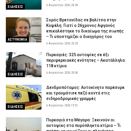
6 Αυγούστου 2026 20:34
ΕΙΔΗΣΕΙΣ
Σορός Βρετανίδας σε βαλίτσα στην
Κυψέλη: Γιατί ο 26χρονος Αφγανός
επικαλέστηκε το δικαίωμα της σιωπής
– Τι υποστηρίζει ο δικηγόρος του
ΑΣΤΥΝΟΜΙΑ
6 Αυγούστου 2026 20:20
Πυρκαγιές: 325 αυτοψίες σε έξι
περιφερειακές ενότητες – Ακατάλληλα
118 κτίρια
6 Αυγούστου 2026 20:06
ΕΙΔΗΣΕΙΣ
Δενδροπόταμος: Αυτοκίνητο παρέσυρε
και τραυμάτισε πεζό κοντά στις
σιδηροδρομικές γραμμές
6 Αυγούστου 2026 19:51
ΕΙΔΗΣΕΙΣ
Πυρκαγιά στα Μέγαρα: Ξεκινούν οι
αυτοψίες στα πυρόπληκτα κτίρια – Τι