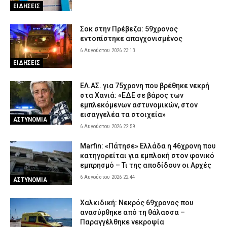
στο κεφάλι στη Γριά Βάθρα
ΕΙΔΗΣΕΙΣ
6 Αυγούστου 2026 17:02
ΕΙΔΗΣΕΙΣ
Σοκ στην Πρέβεζα: 59χρονος
Χαλκιδική: Πυροσβέστες έσβησαν μέσα σε 15 λεπτά φωτιά στο
εντοπίστηκε απαγχονισμένος
Πόρτο Καρράς
6 Αυγούστου 2026 23:13
6 Αυγούστου 2026 16:50
ΕΙΔΗΣΕΙΣ
ΕΙΔΗΣΕΙΣ
Meteo: Πότε αρχίζει η περίοδος των δασικών πυρκαγιών στην
Ελλάδα – Οι έξι πιο επικίνδυνες εβδομάδες του έτους
ΕΛ.ΑΣ. για 75χρονη που βρέθηκε νεκρή
6 Αυγούστου 2026 16:37
ΕΙΔΗΣΕΙΣ
στα Χανιά: «ΕΔΕ σε βάρος των
εμπλεκόμενων αστυνομικών, στον
εισαγγελέα τα στοιχεία»
ΑΣΤΥΝΟΜΙΑ
6 Αυγούστου 2026 22:59
Marfin: «Πάτησε» Ελλάδα η 46χρονη που
κατηγορείται για εμπλοκή στον φονικό
εμπρησμό – Τι της αποδίδουν οι Αρχές
6 Αυγούστου 2026 22:44
ΑΣΤΥΝΟΜΙΑ
Χαλκιδική: Νεκρός 69χρονος που
ανασύρθηκε από τη θάλασσα –
Παραγγέλθηκε νεκροψία