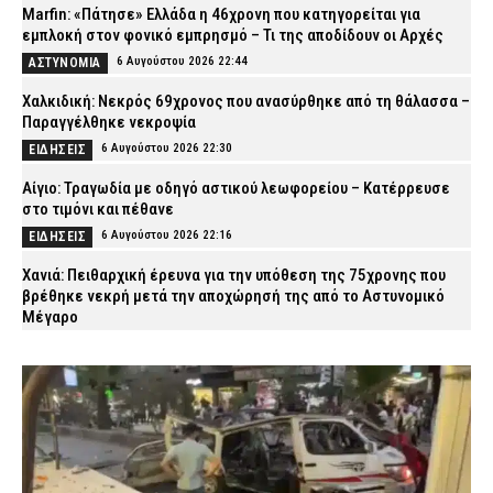
Marfin: «Πάτησε» Ελλάδα η 46χρονη που κατηγορείται για
εμπλοκή στον φονικό εμπρησμό – Τι της αποδίδουν οι Αρχές
6 Αυγούστου 2026 22:44
ΑΣΤΥΝΟΜΙΑ
Χαλκιδική: Νεκρός 69χρονος που ανασύρθηκε από τη θάλασσα –
Παραγγέλθηκε νεκροψία
6 Αυγούστου 2026 22:30
ΕΙΔΗΣΕΙΣ
Αίγιο: Τραγωδία με οδηγό αστικού λεωφορείου – Κατέρρευσε
στο τιμόνι και πέθανε
6 Αυγούστου 2026 22:16
ΕΙΔΗΣΕΙΣ
Χανιά: Πειθαρχική έρευνα για την υπόθεση της 75χρονης που
βρέθηκε νεκρή μετά την αποχώρησή της από το Αστυνομικό
Μέγαρο
6 Αυγούστου 2026 22:01
ΑΣΤΥΝΟΜΙΑ
Εύβοια: Νεκρός ο 35χρονος που πάλευε για τη ζωή του μετά το
τροχαίο με αγριογούρουνο
6 Αυγούστου 2026 21:47
ΕΙΔΗΣΕΙΣ
Άρτα: Συνελήφθησαν δύο στελέχη του ΔΕΔΔΗΕ μετά την έκρηξη
σε μετασχηματιστή και την πυρκαγιά