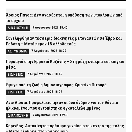
Άρειος Πάγος: Δεν ανασύρεται η υπόθεση των υποκλοπών από
το αρχείο
7 Αυγούστου 2026 18:40
ΔΙΚΑΙΟΣΥΝΗ
Συνελήφθησαν τέσσερις διακινητές μεταναστών σε Έβρο και
Ροδόπη – Μετέφεραν 15 αλλοδαπούς
7 Αυγούστου 2026 18:27
ΑΣΤΥΝΟΜΙΑ
Πυρκαγιά στην Ερμακιά Κοζάνης – Στη μάχη εναέρια και επίγεια
μέσα
7 Αυγούστου 2026 18:15
ΕΙΔΗΣΕΙΣ
Έφυγε από τη ζωή η δημοσιογράφος Χριστίνα Πιτουρά
7 Αυγούστου 2026 18:02
ΕΙΔΗΣΕΙΣ
Άνω Λιόσια: Προφυλακίστηκαν οι δύο άνδρες για τον θάνατο
ηλικιωμένου που εντοπίστηκε εγκαταλελειμμένος
7 Αυγούστου 2026 17:50
ΔΙΚΑΙΟΣΥΝΗ
Κόρινθος: Αυτοκίνητο παρέσυρε γυναίκα στο κέντρο της πόλης
– Μεταφέρθηκε στο νοσοκομείο