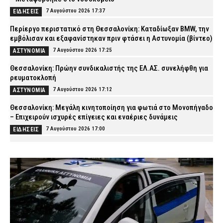
7 Αυγούστου 2026 17:37
ΕΙΔΗΣΕΙΣ
Περίεργο περιστατικό στη Θεσσαλονίκη: Καταδίωξαν BMW, την
εμβόλισαν και εξαφανίστηκαν πριν φτάσει η Αστυνομία (βίντεο)
7 Αυγούστου 2026 17:25
ΑΣΤΥΝΟΜΙΑ
Θεσσαλονίκη: Πρώην συνδικαλιστής της ΕΛ.ΑΣ. συνελήφθη για
ρευματοκλοπή
7 Αυγούστου 2026 17:12
ΑΣΤΥΝΟΜΙΑ
Θεσσαλονίκη: Μεγάλη κινητοποίηση για φωτιά στο Μονοπήγαδο
– Επιχειρούν ισχυρές επίγειες και εναέριες δυνάμεις
7 Αυγούστου 2026 17:00
ΕΙΔΗΣΕΙΣ
Γρεβενά: Ο Σύλλογος Αλληλεγγύης και Εθελοντισμού «Ελπίδα»
προχώρησε σε δωρεά ειδών ιματισμού στο Αστυνομικό Τμήμα
7 Αυγούστου 2026 16:48
ΣΩΜΑΤΑ ΑΣΦΑΛΕΙΑΣ
Κορινθία: Μήνυμα του 112 για φωτιά στο Στεφάνι –
«Παραμείνετε σε ετοιμότητα»
7 Αυγούστου 2026 16:35
ΕΙΔΗΣΕΙΣ