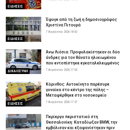
Marfin: Προθεσμία για να απολογηθεί την Τρίτη (11/8) έλαβε η
ΕΙΔΗΣΕΙΣ
46χρονη – Επιστρέφει στα κρατητήρια της ΓΑΔΑ
7 Αυγούστου 2026 12:03
ΔΙΚΑΙΟΣΥΝΗ
Έφυγε από τη ζωή η δημοσιογράφος
Οικογενειακή τραγωδία στις Σέρρες: Σκοτώθηκαν μητέρα και
Χριστίνα Πιτουρά
γιος – Βίντεο-σοκ από τη στιγμή της σύγκρουσης του ΙΧ με
7 Αυγούστου 2026 18:02
φορτηγό
ΕΙΔΗΣΕΙΣ
7 Αυγούστου 2026 11:54
ΑΣΤΥΝΟΜΙΑ
Άνω Λιόσια: Προφυλακίστηκαν οι δύο
άνδρες για τον θάνατο ηλικιωμένου
που εντοπίστηκε εγκαταλελειμμένος
7 Αυγούστου 2026 17:50
ΔΙΚΑΙΟΣΥΝΗ
Κόρινθος: Αυτοκίνητο παρέσυρε
γυναίκα στο κέντρο της πόλης –
Μεταφέρθηκε στο νοσοκομείο
7 Αυγούστου 2026 17:37
ΕΙΔΗΣΕΙΣ
Περίεργο περιστατικό στη
Θεσσαλονίκη: Καταδίωξαν BMW, την
εμβόλισαν και εξαφανίστηκαν πριν