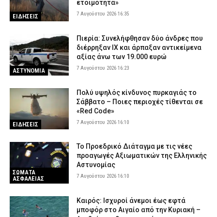
ετοιμότητα»
7 Αυγούστου 2026 16:35
ΕΙΔΗΣΕΙΣ
Πιερία: Συνελήφθησαν δύο άνδρες που
διέρρηξαν ΙΧ και άρπαξαν αντικείμενα
αξίας άνω των 19.000 ευρώ
7 Αυγούστου 2026 16:23
ΑΣΤΥΝΟΜΙΑ
Πολύ υψηλός κίνδυνος πυρκαγιάς το
Σάββατο – Ποιες περιοχές τίθενται σε
«Red Code»
7 Αυγούστου 2026 16:10
ΕΙΔΗΣΕΙΣ
Το Προεδρικό Διάταγμα με τις νέες
προαγωγές Αξιωματικών της Ελληνικής
Αστυνομίας
ΣΩΜΑΤΑ
7 Αυγούστου 2026 16:10
ΑΣΦΑΛΕΙΑΣ
Καιρός: Ισχυροί άνεμοι έως εφτά
μποφόρ στο Αιγαίο από την Κυριακή –