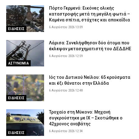
Πόρτο Γερμενό: Εικόνες ολικής
καταστροφής μετά τη μεγάλη φωτιά –
Καμένα σπίτια, στάχτες και αποκαΐδια
6 Αυγούστου 2026 13:09
ΕΙΔΗΣΕΙΣ
Λάρισα: Συνελήφθησαν δύο άτομα που
έκλεψαν μετασχηματιστή του ΔΕΔΔΗΕ
6 Αυγούστου 2026 12:59
ΑΣΤΥΝΟΜΙΑ
Ιός του Δυτικού Νείλου: 65 κρούσματα
και έξι θάνατοι στην Ελλάδα
6 Αυγούστου 2026 12:48
ΕΙΔΗΣΕΙΣ
Τροχαίο στη Μύκονο: Μηχανή
συγκρούστηκε με ΙΧ – Σκοτώθηκε ο
42χρονος αναβάτης
6 Αυγούστου 2026 12:34
ΕΙΔΗΣΕΙΣ