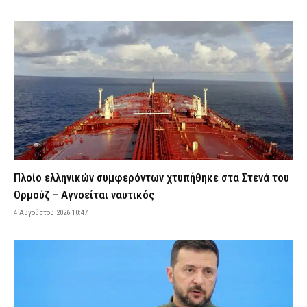
χειραποσκευή του τέσσερα μαχαίρια και δύο ψαλίδια
κλαδέματος (εικόνα)
6 Αυγούστου 2026 14:35
ΑΣΤΥΝΟΜΙΑ
Λακωνία: Παθολογικά αίτια «δείχνει» η πρώτη εκτίμηση του
ιατροδικαστή για τον θάνατο του ηλικιωμένου που βρέθηκε σε
καταψύκτη
6 Αυγούστου 2026 14:22
ΔΙΚΑΙΟΣΥΝΗ
Κυψέλη: Προφυλακίστηκε ο Αφγανός για τη δολοφονία της
Βρετανίδας – Τήρησε το δικαίωμα της σιωπής
6 Αυγούστου 2026 14:04
ΔΙΚΑΙΟΣΥΝΗ
Πλοίο ελληνικών συμφερόντων χτυπήθηκε στα Στενά του
Κέρκυρα: Συνελήφθησαν δύο άτομα για ναρκωτικά –
Ορμούζ – Αγνοείται ναυτικός
Κατασχέθηκαν κάνναβη και ηρωίνη
4 Αυγούστου 2026 10:47
6 Αυγούστου 2026 13:58
ΑΣΤΥΝΟΜΙΑ
Ένταση στα δικαστήρια Ναυπλίου: «Δολοφόνοι» φώναζαν στους
δύο Ινδούς συγγενείς και φίλοι του 58χρονου ψυχολόγου
6 Αυγούστου 2026 13:45
ΔΙΚΑΙΟΣΥΝΗ
Φωτιά τώρα στη Μεγάλη Χώρα Αγρινίου – Σηκώθηκαν εναέρια