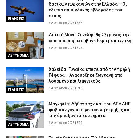
δασικών πυρκαγιών στην Ελλάδα – Οι
ΕΛ.ΑΣ.
έξι πιο επικίνδυνες εβδομάδες του
6 Αυγούστου 2026 10:03
ΑΣΤΥΝΟΜΙΑ
έτους
ΕΙΔΗΣΕΙΣ
6 Αυγούστου 2026 16:37
Δυτική Μάνη: Συνελήφθη 27χρονος την
ώρα που παραλάμβανε δέμα με κάνναβη
6 Αυγούστου 2026 16:25
ΑΣΤΥΝΟΜΙΑ
Χαλκίδα: Γυναίκα έπεσε από την Υψηλή
Γέφυρα – Ανασύρθηκε ζωντανή από
λουόμενο και λιμενικούς
6 Αυγούστου 2026 16:13
ΕΙΔΗΣΕΙΣ
Μαγνησία: Δήθεν τεχνικοί του ΔΕΔΔΗΕ
φόβισαν γυναίκα με απειλή έκρηξης και
της άρπαξαν τα κοσμήματα
6 Αυγούστου 2026 16:00
ΑΣΤΥΝΟΜΙΑ