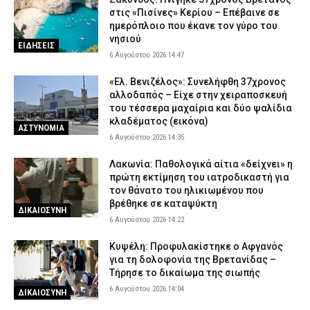
στις «Πισίνες» Κερίου – Επέβαινε σε
ημερόπλοιο που έκανε τον γύρο του
νησιού
ΕΙΔΗΣΕΙΣ
6 Αυγούστου 2026 14:47
«Ελ. Βενιζέλος»: Συνελήφθη 37χρονος
αλλοδαπός – Είχε στην χειραποσκευή
του τέσσερα μαχαίρια και δύο ψαλίδια
κλαδέματος (εικόνα)
ΑΣΤΥΝΟΜΙΑ
6 Αυγούστου 2026 14:35
Λακωνία: Παθολογικά αίτια «δείχνει» η
πρώτη εκτίμηση του ιατροδικαστή για
τον θάνατο του ηλικιωμένου που
βρέθηκε σε καταψύκτη
ΔΙΚΑΙΟΣΥΝΗ
6 Αυγούστου 2026 14:22
Κυψέλη: Προφυλακίστηκε ο Αφγανός
για τη δολοφονία της Βρετανίδας –
Τήρησε το δικαίωμα της σιωπής
6 Αυγούστου 2026 14:04
ΔΙΚΑΙΟΣΥΝΗ