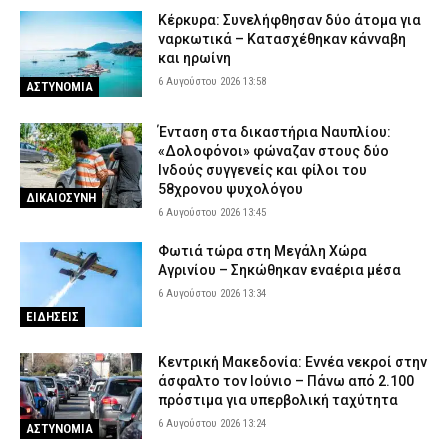
Κέρκυρα: Συνελήφθησαν δύο άτομα για
ναρκωτικά – Κατασχέθηκαν κάνναβη
και ηρωίνη
6 Αυγούστου 2026 13:58
ΑΣΤΥΝΟΜΙΑ
Ένταση στα δικαστήρια Ναυπλίου:
«Δολοφόνοι» φώναζαν στους δύο
Ινδούς συγγενείς και φίλοι του
58χρονου ψυχολόγου
ΔΙΚΑΙΟΣΥΝΗ
6 Αυγούστου 2026 13:45
Φωτιά τώρα στη Μεγάλη Χώρα
Αγρινίου – Σηκώθηκαν εναέρια μέσα
6 Αυγούστου 2026 13:34
ΕΙΔΗΣΕΙΣ
Κεντρική Μακεδονία: Εννέα νεκροί στην
άσφαλτο τον Ιούνιο – Πάνω από 2.100
πρόστιμα για υπερβολική ταχύτητα
6 Αυγούστου 2026 13:24
ΑΣΤΥΝΟΜΙΑ