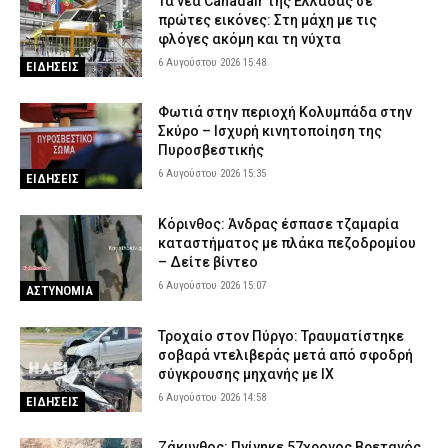
Τα νέα Canadair της Ελλάδας σε
πρώτες εικόνες: Στη μάχη με τις
φλόγες ακόμη και τη νύχτα
6 Αυγούστου 2026 15:48
ΕΙΔΗΣΕΙΣ
Φωτιά στην περιοχή Κολυμπάδα στην
Σκύρο – Ισχυρή κινητοποίηση της
Πυροσβεστικής
6 Αυγούστου 2026 15:35
ΕΙΔΗΣΕΙΣ
Κόρινθος: Άνδρας έσπασε τζαμαρία
καταστήματος με πλάκα πεζοδρομίου
– Δείτε βίντεο
6 Αυγούστου 2026 15:07
ΑΣΤΥΝΟΜΙΑ
Τροχαίο στον Πύργο: Τραυματίστηκε
σοβαρά ντελιβεράς μετά από σφοδρή
σύγκρουσης μηχανής με ΙΧ
6 Αυγούστου 2026 14:58
ΕΙΔΗΣΕΙΣ
Ζάκυνθος: Πνίγηκε 57χρονος Βρετανός