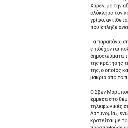
Χάρεν, με την α
ολόκληρο τον κ
γρίφο, αντίθετ
που έπληξε ανε
Τα παραπάνω ση
επιδέχονται πο
δημοσιεύματα τ
της κράτησης τη
της, ο οποίος κ
μακριά από το π
Ο Σβεν Μαρί, πο
έμμεσα στο θέμα
τηλεφωνικές συ
Αστυνομία», ενώ
κρατείται με τ
προσπαθούσε να