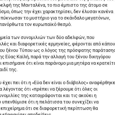
δελφή της Μανταλένα, το πιο έμπιστο της άτομο σε
όσμο, όπως την έχει χαρακτηρίσει, δεν έλυσαν κανένα
α πύκνωσαν το μυστήριο για το σκάνδαλο μεγατόνων,
πανόρθωτα τον ευρωπαϊκό θεσμό.
μεία των συνομιλιών των δύο αδελφών, που
λλές και διαφορετικές ερμηνείες, φέρονται από κάποι
ου ξένου Τύπου ως ο λόγος της πρόσφατης παράταση
ς Εύας Καϊλή, παρά την αλλαγή του ξένου δικηγόρου
αι επισήμανε ότι είναι παράνομο μια μητέρα να κρατείτ
αιδί της.
υ έχει πει ότι η «Εύα δεν είναι ο διάβολος» αναφέρθηκ
 λέγοντας ότι «πρέπει να ξέρουμε ότι όλες οι
νομιλίες της καταγράφονται και τις ακούει η
 υπενθύμισε ότι η πελάτισσα του συνεχίζει να
ο επιχείρημα ότι σε διαφορετική περίπτωση θα
 εξαφανίσει αποδείξεις.