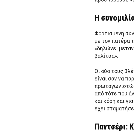
Η συνομιλία
Φορτισμένη συνα
με τον πατέρα τ
«δηλώνει μεταν
βαλίτσα».
Οι δύο τους βλ
είναι σαν να πα
πρωταγωνιστών»
από τότε που ά
και κόρη και γι
έχει σταματήσει
Παντσέρι: Κ