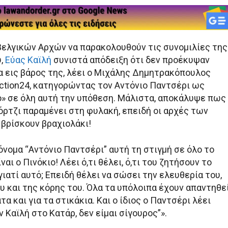
βελγικών Αρχών να παρακολουθούν τις συνομιλίες της
,
Εύας Καϊλή
συνιστά απόδειξη ότι δεν προέκυψαν
α εις βάρος της, λέει ο Μιχάλης Δημητρακόπουλος
ction24, κατηγορώντας τον Αντόνιο Παντσέρι ως
ο» σε όλη αυτή την υπόθεση. Μάλιστα, αποκάλυψε πως
ρτζι παραμένει στη φυλακή, επειδή οι αρχές των
 βρίσκουν βραχιολάκι!
 όνομα “Αντόνιο Παντσέρι” αυτή τη στιγμή σε όλο το
ναι ο Πινόκιο! Λέει ό,τι θέλει, ό,τι του ζητήσουν το
γιατί αυτό; Επειδή θέλει να σώσει την ελευθερία του,
υ και της κόρης του. Όλα τα υπόλοιπα έχουν απαντηθεί
τα και για τα στικάκια. Και ο ίδιος ο Παντσέρι λέει
ν Καϊλή στο Κατάρ, δεν είμαι σίγουρος”».