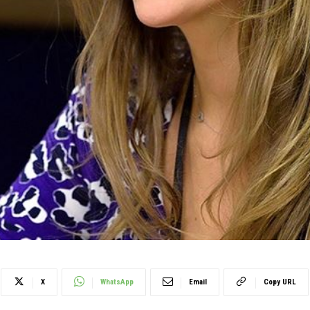
X
WhatsApp
Email
Copy URL