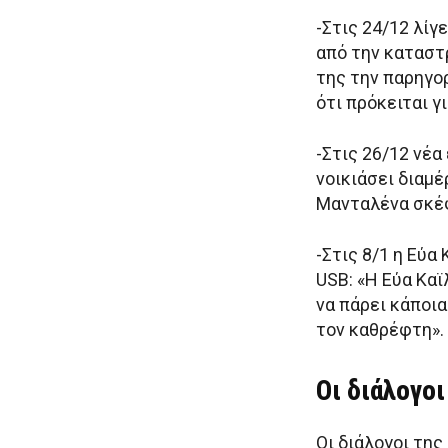
-Στις 24/12 λίγ
από την καταστ
της την παρηγορ
ότι πρόκειται γ
-Στις 26/12 νέα
νοικιάσει διαμέ
Μανταλένα σκέφ
-Στις 8/1 η Εύα
USB: «Η Εύα Καϊ
να πάρει κάποια
τον καθρέφτη».
Οι διάλογο
Οι διάλογοι τη