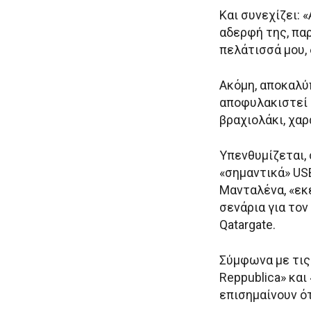
Και συνεχίζει: 
αδερφή της, πα
πελάτισσά μου, 
Ακόμη, αποκαλύ
αποφυλακιστεί 
βραχιολάκι, χαρ
Υπενθυμίζεται,
«σημαντικά» USB
Μανταλένα, «εκ
σενάρια για το
Qatargate.
Σύμφωνα με τις
Reppublica» και
επισημαίνουν ότ