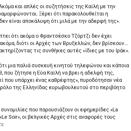
«Ακόμα και απλές οι συζητήσεις της Καϊλή με την
ραμορφώνονται. Ξέρει ότι παρακολουθείται η
δεν είναι αποκάλυψη ότι μιλά με την αδερφή της».
πτει ότι ακόμα ο Φραντσέσκο Τζόρτζι δεν έχει
ακόμα, διότι οι Αρχές των Βρυξελλών, δεν βρίσκουν…
ακτηρίζοντας τις συνθήκες αυτές «ίδιες με του Ιράκ».
 ότι μια παλιά συσκευή κινητού τηλεφώνου και κάποια
, που ζήτησε η Εύα Καϊλή να βρει η αδελφή της,
εί που υπάρχει ένας καθρέφτης», πυροδότησαν νέα
ν ρόλο της Ελληνίδας ευρωβουλευτού στο περιβόητο
 συνομιλίες που παρουσιάζουν οι εφημερίδες «La
 «Le Soir», οι βελγικές Αρχές στις αναφορές τους
ι: