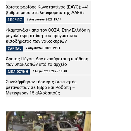
Χριστοφορίδης Κωνσταντίνος (ΕΑΥΘ): «41
βαθμοί μέσα στα λεωφορεία της ΔΑΕΘ»
7 Αυγούστου 2026 19:14
ΑΠΟΨΕΙΣ
«Καμπανάκι» από τον ΟΟΣΑ: Στην Ελλάδα η
μεγαλύτερη πτώση του πραγματικού
εισοδήματος των νοικοκυριών
7 Αυγούστου 2026 19:01
CAPITAL
Άρειος Πάγος: Δεν ανασύρεται η υπόθεση
των υποκλοπών από το αρχείο
7 Αυγούστου 2026 18:40
ΔΙΚΑΙΟΣΥΝΗ
Συνελήφθησαν τέσσερις διακινητές
μεταναστών σε Έβρο και Ροδόπη –
Μετέφεραν 15 αλλοδαπούς
7 Αυγούστου 2026 18:27
ΑΣΤΥΝΟΜΙΑ
Πυρκαγιά στην Ερμακιά Κοζάνης – Στη
μάχη εναέρια και επίγεια μέσα
7 Αυγούστου 2026 18:15
ΕΙΔΗΣΕΙΣ