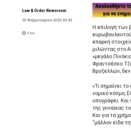
Law & Order Newsroom
25 Φεβρουαρίου 2023 20:45
Η επιλογή των 
4
min.
ευρωβουλευτού
επαρκή στοιχεί
μιλώντας στο A
«μεγάλο Πινόκι
Φραντσέσκο Τζό
Βρυξελλών, δεν
«Τι σημαίνει το
νομικό κόσμο; Εί
υπογράφει. Και 
της γυναίκας το
Και για τα χρήμα
“μάλλον είδα τη