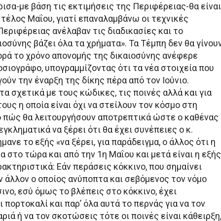
ισα-με βάση τις εκτιμήσεις της Περιφέρειας-θα είναι
 τέλος Μαΐου, γιατί επαναλαμβάνω οι τεχνικές
Περιφέρειας ανέλαβαν τις διαδικασίες και το
οσύνης βάζει όλα τα χρήματα». Τα Τέμπη δεν θα γίνου
φορά το χρόνο απονομής της δικαιοσύνης ανέφερε
οσιογράφο, υπογραμμίζοντας ότι τα νέα στοιχεία που
ύν την έναρξη της δίκης πέρα από τον Ιούνιο.
α σχετικά με τους κώδικες, τις ποινές αλλά και για
ους η οποία είναι όχι να στείλουν τον κόσμο στη
ο πώς θα λειτουργήσουν αποτρεπτικά ώστε ο καθένας
εγκληματικά να ξέρει ότι θα έχει συνέπειες ο κ.
ανε το εξής «να ξέρει, για παράδειγμα, ο άλλος ότι η
 στο τώρα και από την 1η Μαΐου και μετά είναι η εξής
ρακτηριστικά: Εάν περάσεις κόκκινο, που σημαίνει
ν άλλον ο οποίος ανύποπτα και σεβόμενος τον νόμο
ινο, εσύ όμως το βλέπεις στο κόκκινο, έχει
 πορτοκαλί και παρ’ όλα αυτά το περνάς για να τον
ριά ή να τον σκοτώσεις τότε οι ποινές είναι κάθειρξη