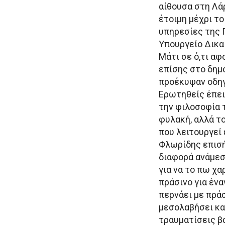
αίθουσα στη Λάρ
έτοιμη μέχρι το
υπηρεσίες της 
Υπουργείο Δικαι
Μάτι σε ό,τι α
επίσης στο δημ
προέκυψαν οδηγο
Ερωτηθείς έπειτ
την φιλοσοφία τ
φυλακή, αλλά τ
που λειτουργεί 
Φλωρίδης επισήμ
διαφορά ανάμεσα
για να το πω χα
πράσινο για ένα
περνάει με πράσ
μεσολαβήσει και
τραυματίσεις βα