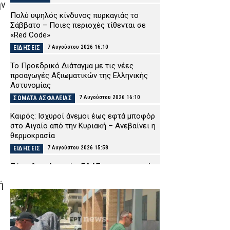
ην
Πολύ υψηλός κίνδυνος πυρκαγιάς το
Σάββατο – Ποιες περιοχές τίθενται σε
«Red Code»
7 Αυγούστου 2026 16:10
ΕΙΔΗΣΕΙΣ
Το Προεδρικό Διάταγμα με τις νέες
προαγωγές Αξιωματικών της Ελληνικής
Αστυνομίας
7 Αυγούστου 2026 16:10
ΣΩΜΑΤΑ ΑΣΦΑΛΕΙΑΣ
Καιρός: Ισχυροί άνεμοι έως εφτά μποφόρ
στο Αιγαίο από την Κυριακή – Ανεβαίνει η
θερμοκρασία
7 Αυγούστου 2026 15:58
ΕΙΔΗΣΕΙΣ
Ζάκυνθος: Απαντά η ΕΛΑΣ για τους οκτώ
βιασμούς τουριστριών – «Μόνο τρία
ή
περιστατικά έχουν καταγγελθεί»
7 Αυγούστου 2026 15:39
ΑΣΤΥΝΟΜΙΑ
Τραγωδία στις Σέρρες: «Τα έχω χάσει όλα»
λέει συντετριμμένος ο πατέρας και