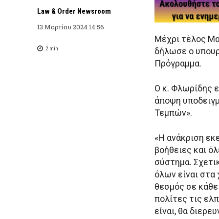
Law & Order Newsroom
13 Μαρτίου 2024 14:56
Μέχρι τέλος Μα
2
min.
δήλωσε ο υπουρ
Πρόγραμμα.
Ο κ. Φλωρίδης ε
άποψη υποδειγμ
Τεμπών».
«Η ανάκριση εκε
βοήθειες και όλ
σύστημα. Σχετι
όλων είναι στα 
θεσμός σε κάθε
πολίτες τις ελπ
είναι, θα διερε