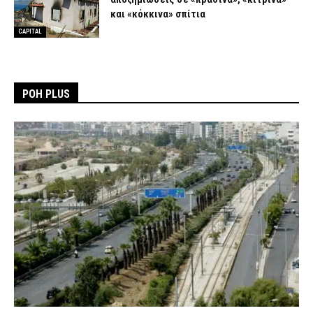
και «κόκκινα» σπίτια
CAPITAL
ΡΟΗ PLUS