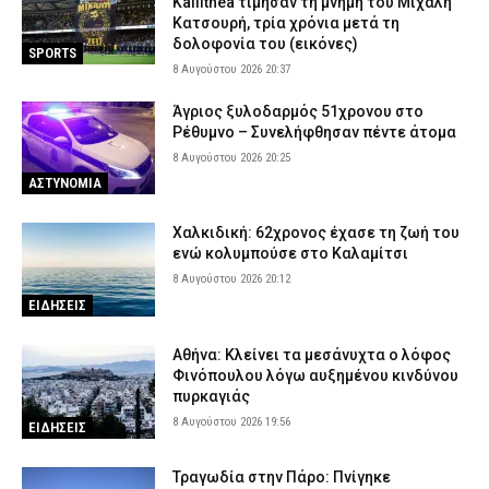
Kallithea τίμησαν τη μνήμη του Μιχάλη
Κατσουρή, τρία χρόνια μετά τη
δολοφονία του (εικόνες)
SPORTS
8 Αυγούστου 2026 20:37
Άγριος ξυλοδαρμός 51χρονου στο
Ρέθυμνο – Συνελήφθησαν πέντε άτομα
8 Αυγούστου 2026 20:25
ΑΣΤΥΝΟΜΙΑ
Χαλκιδική: 62χρονος έχασε τη ζωή του
ενώ κολυμπούσε στο Καλαμίτσι
8 Αυγούστου 2026 20:12
ΕΙΔΗΣΕΙΣ
Αθήνα: Κλείνει τα μεσάνυχτα ο λόφος
Φινόπουλου λόγω αυξημένου κινδύνου
πυρκαγιάς
8 Αυγούστου 2026 19:56
ΕΙΔΗΣΕΙΣ
Τραγωδία στην Πάρο: Πνίγηκε