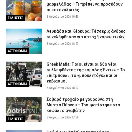
μαρμελάδας – Τι πρέπει να προσέξουν
οι καταναλωτές
8 Αυγούστου 2026 18:40
ΕΙΔΗΣΕΙΣ
Λευκάδα και Κέρκυρα: Τέσσερις άνδρες
συνελήφθησαν για κατοχή ναρκωτικών
8 Αυγούστου 2026 18:27
ΑΣΤΥΝΟΜΙΑ
Greek Mafia: Ποιοι είναι οι δύο νέοι
συλληφθέντες της «ομάδας Έντικ» – Το
«πίτμπουλ», το «μπουλντόγκ» και οι
εκβιασμοί
ΑΣΤΥΝΟΜΙΑ
8 Αυγούστου 2026 18:07
Σοβαρό τροχαίο με γουρούνα στη
Μυρτιά Πύργου – Τραυματίστηκε στο
κεφάλι ο αναβάτης
8 Αυγούστου 2026 17:56
ΕΙΔΗΣΕΙΣ