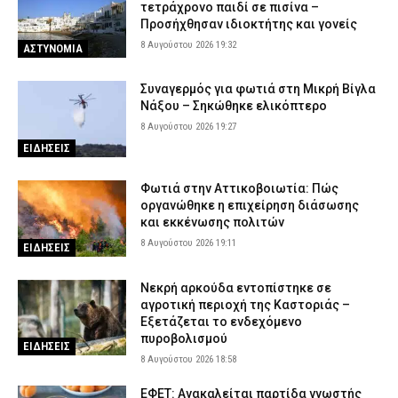
τετράχρονο παιδί σε πισίνα –
Προσήχθησαν ιδιοκτήτης και γονείς
8 Αυγούστου 2026 19:32
ΑΣΤΥΝΟΜΙΑ
Συναγερμός για φωτιά στη Μικρή Βίγλα
Νάξου – Σηκώθηκε ελικόπτερο
8 Αυγούστου 2026 19:27
ΕΙΔΗΣΕΙΣ
Φωτιά στην Αττικοβοιωτία: Πώς
οργανώθηκε η επιχείρηση διάσωσης
και εκκένωσης πολιτών
8 Αυγούστου 2026 19:11
ΕΙΔΗΣΕΙΣ
Νεκρή αρκούδα εντοπίστηκε σε
αγροτική περιοχή της Καστοριάς –
Εξετάζεται το ενδεχόμενο
πυροβολισμού
ΕΙΔΗΣΕΙΣ
8 Αυγούστου 2026 18:58
ΕΦΕΤ: Ανακαλείται παρτίδα γνωστής