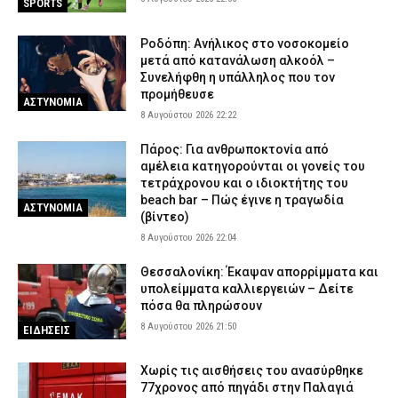
SPORTS
τον 26χρονο Αφγανό
8 Αυγούστου 2026 14:51
ΑΣΤΥΝΟΜΙΑ
Ροδόπη: Ανήλικος στο νοσοκομείο
μετά από κατανάλωση αλκοόλ –
Συνελήφθη μέλος της ρωσόφωνης μαφίας στο Παλαιό Φάληρο –
Συνελήφθη η υπάλληλος που τον
Εμπλέκεται σε εκβιασμούς και ξυλοδαρμούς επιχειρηματιών
προμήθευσε
ΑΣΤΥΝΟΜΙΑ
8 Αυγούστου 2026 14:33
ΑΣΤΥΝΟΜΙΑ
8 Αυγούστου 2026 22:22
Έβρος: Αστυνομικοί τσάκωσαν αλλοδαπούς διακινητές που
Πάρος: Για ανθρωποκτονία από
μετέφεραν 12 παράνομους μετανάστες
αμέλεια κατηγορούνται οι γονείς του
8 Αυγούστου 2026 14:18
ΑΣΤΥΝΟΜΙΑ
τετράχρονου και ο ιδιοκτήτης του
beach bar – Πώς έγινε η τραγωδία
ΑΣΤΥΝΟΜΙΑ
(βίντεο)
8 Αυγούστου 2026 22:04
Θεσσαλονίκη: Έκαψαν απορρίμματα και
υπολείμματα καλλιεργειών – Δείτε
πόσα θα πληρώσουν
8 Αυγούστου 2026 21:50
ΕΙΔΗΣΕΙΣ
Χωρίς τις αισθήσεις του ανασύρθηκε
77χρονος από πηγάδι στην Παλαγιά