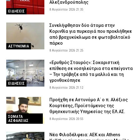
Αλεξανδρούπολης
8 Αυγούστου 2026 21:35
ΕΙΔΗΣΕΙΣ
Συνελήφθησαν δύο άτομα στην
Κορινθία για πυρκαγιά που προκλήθηκε
από βραχυκύκλωμα σε φωτοβολταϊκό
πάρκο
ΑΣΤΥΝΟΜΙΑ
8 Αυγούστου 2026 21:25
«Ερυθρός Σταυρός»: Σοκαριστική
επίθεση σε νοσηλεύτρια στα επείγοντα
– Την τράβηξε από τα μαλλιά και τη
γρονθοκόπησε
ΕΙΔΗΣΕΙΣ
8 Αυγούστου 2026 21:12
Προήχθη σε Αστυνόμο Α΄ ο π. Αλέξιος
Κουρτέσης, Προϊστάμενος της
Θρησκευτικής Υπηρεσίας της ΕΛ.ΑΣ.
ΣΩΜΑΤΑ
8 Αυγούστου 2026 20:55
ΑΣΦΑΛΕΙΑΣ
Νέα Φιλαδέλφεια: ΑΕΚ και Athens