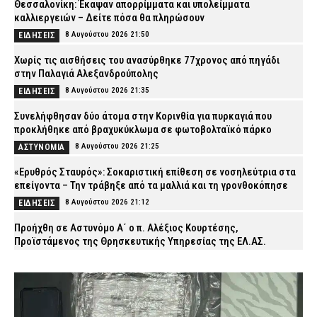
Θεσσαλονίκη: Έκαψαν απορρίμματα και υπολείμματα
καλλιεργειών – Δείτε πόσα θα πληρώσουν
8 Αυγούστου 2026 21:50
ΕΙΔΗΣΕΙΣ
Χωρίς τις αισθήσεις του ανασύρθηκε 77χρονος από πηγάδι
στην Παλαγιά Αλεξανδρούπολης
8 Αυγούστου 2026 21:35
ΕΙΔΗΣΕΙΣ
Συνελήφθησαν δύο άτομα στην Κορινθία για πυρκαγιά που
προκλήθηκε από βραχυκύκλωμα σε φωτοβολταϊκό πάρκο
8 Αυγούστου 2026 21:25
ΑΣΤΥΝΟΜΙΑ
«Ερυθρός Σταυρός»: Σοκαριστική επίθεση σε νοσηλεύτρια στα
επείγοντα – Την τράβηξε από τα μαλλιά και τη γρονθοκόπησε
8 Αυγούστου 2026 21:12
ΕΙΔΗΣΕΙΣ
Προήχθη σε Αστυνόμο Α΄ ο π. Αλέξιος Κουρτέσης,
Προϊστάμενος της Θρησκευτικής Υπηρεσίας της ΕΛ.ΑΣ.
8 Αυγούστου 2026 20:55
ΣΩΜΑΤΑ ΑΣΦΑΛΕΙΑΣ
Νέα Φιλαδέλφεια: ΑΕΚ και Athens Kallithea τίμησαν τη μνήμη του
Μιχάλη Κατσουρή, τρία χρόνια μετά τη δολοφονία του (εικόνες)
8 Αυγούστου 2026 20:37
SPORTS