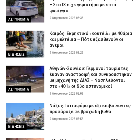
– Στο ΙΧ είχε γεμιστήρα με επτά
φυσίγγια
9 Αυγούστου 2026 08:38
ΑΣΤΥΝΟΜΙΑ
Καιρός: Eκρηκτικό «κοκτέιλ» με 40άρια
και μελτέμια – Πότε εξασθενούν οι
άνεμοι
9 Αυγούστου 2026 08:25
ΕΙΔΗΣΕΙΣ
Αθηνών-Σουνίου: Γερμανοί τουρίστες
έκαναν αναστροφή και συγκρούστηκαν
με μηχανή της ΔΙΑΣ – Νοσηλεύονται
στο «401» οι δύο αστυνομικοί
ΑΣΤΥΝΟΜΙΑ
9 Αυγούστου 2026 08:09
Νάξος: Ιστιοφόρο με έξι επιβαίνοντες
προσάραξε σε βραχώδη βυθό
9 Αυγούστου 2026 07:55
ΕΙΔΗΣΕΙΣ