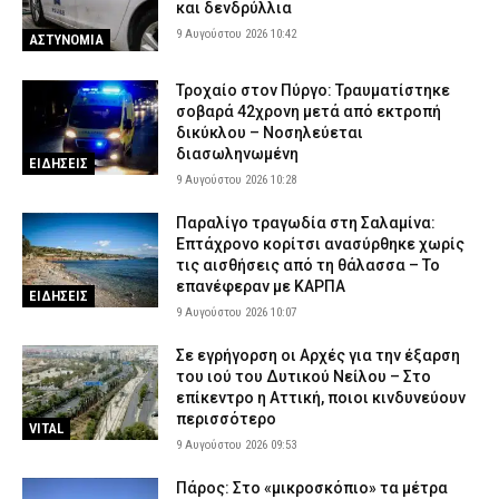
και δενδρύλλια
9 Αυγούστου 2026 10:42
ΑΣΤΥΝΟΜΙΑ
Τροχαίο στον Πύργο: Τραυματίστηκε
σοβαρά 42χρονη μετά από εκτροπή
δικύκλου – Νοσηλεύεται
διασωληνωμένη
ΕΙΔΗΣΕΙΣ
9 Αυγούστου 2026 10:28
Παραλίγο τραγωδία στη Σαλαμίνα:
Επτάχρονο κορίτσι ανασύρθηκε χωρίς
τις αισθήσεις από τη θάλασσα – Το
επανέφεραν με ΚΑΡΠΑ
ΕΙΔΗΣΕΙΣ
9 Αυγούστου 2026 10:07
Σε εγρήγορση οι Αρχές για την έξαρση
του ιού του Δυτικού Νείλου – Στο
επίκεντρο η Αττική, ποιοι κινδυνεύουν
περισσότερο
VITAL
9 Αυγούστου 2026 09:53
Πάρος: Στο «μικροσκόπιο» τα μέτρα