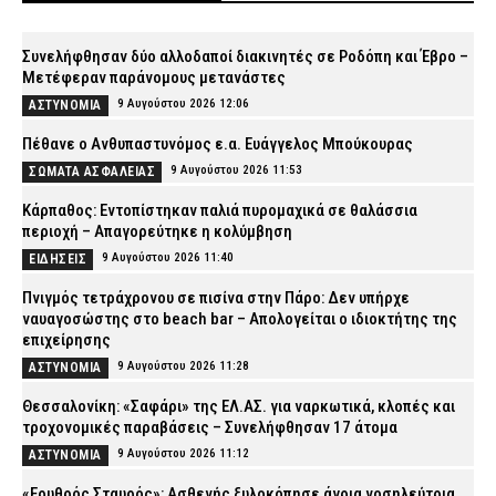
Συνελήφθησαν δύο αλλοδαποί διακινητές σε Ροδόπη και Έβρο –
Μετέφεραν παράνομους μετανάστες
9 Αυγούστου 2026 12:06
ΑΣΤΥΝΟΜΙΑ
Πέθανε ο Ανθυπαστυνόμος ε.α. Ευάγγελος Μπούκουρας
9 Αυγούστου 2026 11:53
ΣΩΜΑΤΑ ΑΣΦΑΛΕΙΑΣ
Κάρπαθος: Εντοπίστηκαν παλιά πυρομαχικά σε θαλάσσια
περιοχή – Απαγορεύτηκε η κολύμβηση
9 Αυγούστου 2026 11:40
ΕΙΔΗΣΕΙΣ
Πνιγμός τετράχρονου σε πισίνα στην Πάρο: Δεν υπήρχε
ναυαγοσώστης στο beach bar – Απολογείται ο ιδιοκτήτης της
επιχείρησης
9 Αυγούστου 2026 11:28
ΑΣΤΥΝΟΜΙΑ
Θεσσαλονίκη: «Σαφάρι» της ΕΛ.ΑΣ. για ναρκωτικά, κλοπές και
τροχονομικές παραβάσεις – Συνελήφθησαν 17 άτομα
9 Αυγούστου 2026 11:12
ΑΣΤΥΝΟΜΙΑ
«Ερυθρός Σταυρός»: Ασθενής ξυλοκόπησε άγρια νοσηλεύτρια,