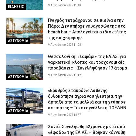
8 Αυγούστου 2026 21:12
ΕΙΔΗΣΕΙΣ
9 Αυγούστου 2026 11:40
ΕΙΔΗΣΕΙΣ
Προήχθη σε Αστυνόμο Α΄ ο π. Αλέξιος Κουρτέσης,
Προϊστάμενος της Θρησκευτικής Υπηρεσίας της ΕΛ.ΑΣ.
Πνιγμός τετράχρονου σε πισίνα στην
Πάρο: Δεν υπήρχε ναυαγοσώστης στο
8 Αυγούστου 2026 20:55
ΣΩΜΑΤΑ ΑΣΦΑΛΕΙΑΣ
beach bar – Απολογείται ο ιδιοκτήτης
Νέα Φιλαδέλφεια: ΑΕΚ και Athens Kallithea τίμησαν τη μνήμη του
της επιχείρησης
ΑΣΤΥΝΟΜΙΑ
Μιχάλη Κατσουρή, τρία χρόνια μετά τη δολοφονία του (εικόνες)
9 Αυγούστου 2026 11:28
8 Αυγούστου 2026 20:37
SPORTS
Θεσσαλονίκη: «Σαφάρι» της ΕΛ.ΑΣ. για
ναρκωτικά, κλοπές και τροχονομικές
παραβάσεις – Συνελήφθησαν 17 άτομα
9 Αυγούστου 2026 11:12
ΑΣΤΥΝΟΜΙΑ
«Ερυθρός Σταυρός»: Ασθενής
ξυλοκόπησε άγρια νοσηλεύτρια, την
άρπαξε από τα μαλλιά και τη χτύπησε
σε πόρτες – Τι καταγγέλλει η ΠΟΕΔΗΝ
ΑΣΤΥΝΟΜΙΑ
9 Αυγούστου 2026 10:57
Χανιά: Συνελήφθη 52χρονος μετά από
«έφοδο» της ΕΛ.ΑΣ. – Βρήκαν κάνναβη