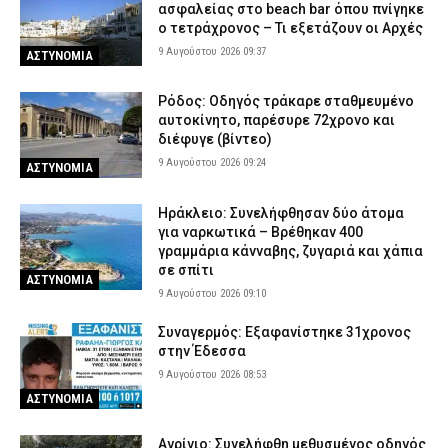
ασφαλείας στο beach bar όπου πνίγηκε
ο τετράχρονος – Τι εξετάζουν οι Αρχές
9 Αυγούστου 2026 09:37
ΑΣΤΥΝΟΜΙΑ
Ρόδος: Οδηγός τράκαρε σταθμευμένο
αυτοκίνητο, παρέσυρε 72χρονο και
διέφυγε (βίντεο)
9 Αυγούστου 2026 09:24
ΑΣΤΥΝΟΜΙΑ
Ηράκλειο: Συνελήφθησαν δύο άτομα
για ναρκωτικά – Βρέθηκαν 400
γραμμάρια κάνναβης, ζυγαριά και χάπια
σε σπίτι
ΑΣΤΥΝΟΜΙΑ
9 Αυγούστου 2026 09:10
Συναγερμός: Εξαφανίστηκε 31χρονος
στην Έδεσσα
9 Αυγούστου 2026 08:53
ΑΣΤΥΝΟΜΙΑ
Αγρίνιο: Συνελήφθη μεθυσμένος οδηγός