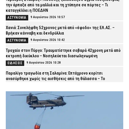
την άρπαξε από τα μαλλιά και τη χτύπησε σε πόρτες – Τι
καταγγέλλει η ΠΟΕΔΗΝ
9 Αυγούστου 2026 10:57
ΑΣΤΥΝΟΜΙΑ
Χανιά: Συνελήφθη 52χρονος μετά από «έφοδο» της ΕΛ.ΑΣ. –
Βρήκαν κάνναβη και δενδρύλλια
9 Αυγούστου 2026 10:42
ΑΣΤΥΝΟΜΙΑ
Τροχαίο στον Πύργο: Τραυματίστηκε σοβαρά 42χρονη μετά από
εκτροπή δικύκλου – Νοσηλεύεται διασωληνωμένη
9 Αυγούστου 2026 10:28
ΕΙΔΗΣΕΙΣ
Παραλίγο τραγωδία στη Σαλαμίνα: Επτάχρονο κορίτσι
ανασύρθηκε χωρίς τις αισθήσεις από τη θάλασσα – Το
επανέφεραν με ΚΑΡΠΑ
9 Αυγούστου 2026 10:07
ΕΙΔΗΣΕΙΣ
Σε εγρήγορση οι Αρχές για την έξαρση του ιού του Δυτικού
Νείλου – Στο επίκεντρο η Αττική, ποιοι κινδυνεύουν
περισσότερο
9 Αυγούστου 2026 09:53
VITAL