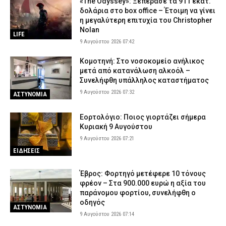
«The Odyssey»: Ξεπέρασε τα 911 εκατ.
δολάρια στο box office – Έτοιμη να γίνει
η μεγαλύτερη επιτυχία του Christopher
Nolan
LIFE
9 Αυγούστου 2026 07:42
Κομοτηνή: Στο νοσοκομείο ανήλικος
μετά από κατανάλωση αλκοόλ –
Συνελήφθη υπάλληλος καταστήματος
9 Αυγούστου 2026 07:32
ΑΣΤΥΝΟΜΙΑ
Εορτολόγιο: Ποιος γιορτάζει σήμερα
Κυριακή 9 Αυγούστου
9 Αυγούστου 2026 07:21
ΕΙΔΗΣΕΙΣ
Έβρος: Φορτηγό μετέφερε 10 τόνους
φρέον – Στα 900.000 ευρώ η αξία του
παράνομου φορτίου, συνελήφθη ο
οδηγός
ΑΣΤΥΝΟΜΙΑ
9 Αυγούστου 2026 07:14