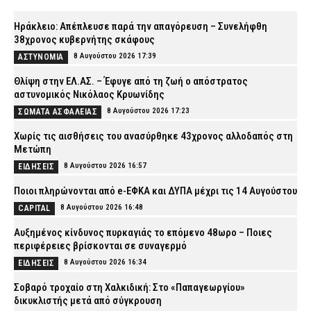
Ηράκλειο: Απέπλευσε παρά την απαγόρευση – Συνελήφθη
38χρονος κυβερνήτης σκάφους
8 Αυγούστου 2026 17:39
ΑΣΤΥΝΟΜΙΑ
Θλίψη στην ΕΛ.ΑΣ. – Έφυγε από τη ζωή ο απόστρατος
αστυνομικός Νικόλαος Κρυωνίδης
8 Αυγούστου 2026 17:23
ΣΩΜΑΤΑ ΑΣΦΑΛΕΙΑΣ
Χωρίς τις αισθήσεις του ανασύρθηκε 43χρονος αλλοδαπός στη
Μετώπη
8 Αυγούστου 2026 16:57
ΕΙΔΗΣΕΙΣ
Ποιοι πληρώνονται από e-ΕΦΚΑ και ΔΥΠΑ μέχρι τις 14 Αυγούστου
8 Αυγούστου 2026 16:48
CAPITAL
Αυξημένος κίνδυνος πυρκαγιάς το επόμενο 48ωρο – Ποιες
περιφέρειες βρίσκονται σε συναγερμό
8 Αυγούστου 2026 16:34
ΕΙΔΗΣΕΙΣ
Σοβαρό τροχαίο στη Χαλκιδική: Στο «Παπαγεωργίου»
δικυκλιστής μετά από σύγκρουση