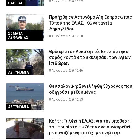
8 Αυγούστου 2026 13:12
CAPITAL
Προήχθη σε Αστυνόμο Α’ η Εκπρόσωπος
Τύπου της ΕΛ.ΑΣ., Κωνσταντία
Δημογλίδου
ΣΩΜΑΤΑ
8 Αυγούστου 2026 13:00
ΑΣΦΑΛΕΙΑΣ
Θρίλερ στον Λυκαβηττό: Εντοπίστηκε
σορός κοντά στο εκκλησάκι των Αγίων
Ισιδώρων
8 Αυγούστου 2026 12:46
ΑΣΤΥΝΟΜΙΑ
Θεσσαλονίκη: Συνελήφθη 53χρονος που
οδηγούσε μεθυσμένος
8 Αυγούστου 2026 12:33
ΑΣΤΥΝΟΜΙΑ
Κρήτη: Τι λέει η ΕΛ.ΑΣ. για την υπόθεση
του τουρίστα – «Ζήτησε να συνευρεθεί
με εργαζόμενη και όχι με ανήλικη»