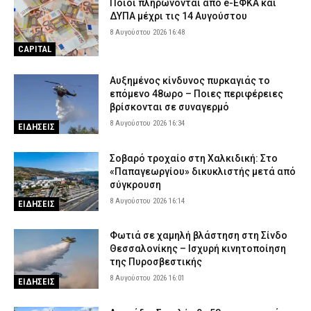
Ποιοι πληρώνονται από e-ΕΦΚΑ και
μου» λέει ο δικηγόρος της 46χρονης – «Η ίδια εξέταση είχε
ΔΥΠΑ μέχρι τις 14 Αυγούστου
γίνει και το 2022»
8 Αυγούστου 2026 16:48
8 Αυγούστου 2026 10:00
ΑΣΤΥΝΟΜΙΑ
CAPITAL
Λάρισα: Διασωληνωμένος στην εντατική ο 43χρονος που έπεσε
από ηλεκτρικό πατίνι
Αυξημένος κίνδυνος πυρκαγιάς το
επόμενο 48ωρο – Ποιες περιφέρειες
8 Αυγούστου 2026 09:46
ΕΙΔΗΣΕΙΣ
βρίσκονται σε συναγερμό
8 Αυγούστου 2026 16:34
ΕΙΔΗΣΕΙΣ
Σοβαρό τροχαίο στη Χαλκιδική: Στο
«Παπαγεωργίου» δικυκλιστής μετά από
σύγκρουση
8 Αυγούστου 2026 16:14
ΕΙΔΗΣΕΙΣ
Φωτιά σε χαμηλή βλάστηση στη Σίνδο
Θεσσαλονίκης – Ισχυρή κινητοποίηση
της Πυροσβεστικής
8 Αυγούστου 2026 16:01
ΕΙΔΗΣΕΙΣ