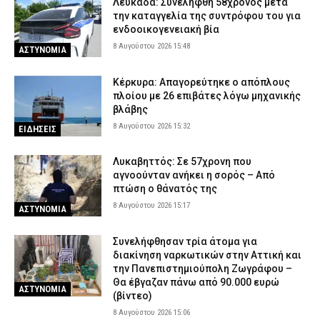
Λευκάδα: Συνελήφθη 58χρονος μετά
την καταγγελία της συντρόφου του για
ενδοοικογενειακή βία
8 Αυγούστου 2026 15:48
ΑΣΤΥΝΟΜΙΑ
Κέρκυρα: Απαγορεύτηκε ο απόπλους
πλοίου με 26 επιβάτες λόγω μηχανικής
βλάβης
8 Αυγούστου 2026 15:32
ΕΙΔΗΣΕΙΣ
Λυκαβηττός: Σε 57χρονη που
αγνοούνταν ανήκει η σορός – Από
πτώση ο θάνατός της
8 Αυγούστου 2026 15:17
ΑΣΤΥΝΟΜΙΑ
Συνελήφθησαν τρία άτομα για
διακίνηση ναρκωτικών στην Αττική και
την Πανεπιστημιούπολη Ζωγράφου –
Θα έβγαζαν πάνω από 90.000 ευρώ
ΑΣΤΥΝΟΜΙΑ
(βίντεο)
8 Αυγούστου 2026 15:06