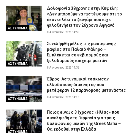
Δολοφονία 38χρονης στην Κυψέλη:
«Δεν μπορούμε να πιστέψουμε ότι το
έκανε» λέει το ζευγάρι που είχε
φιλοξενήσει τον 26χρονο Αφγανό
ΑΣΤΥΝΟΜΙΑ
8 Αυγούστου 2026 14:51
Συνελήφθη μέλος της ρωσόφωνης
μαφίας στο Παλαιό Φάληρο –
Εμπλέκεται σε εκβιασμούς και
ξυλοδαρμούς επιχειρηματιών
ΑΣΤΥΝΟΜΙΑ
8 Αυγούστου 2026 14:33
Έβρος: Αστυνομικοί τσάκωσαν
αλλοδαπούς διακινητές που
μετέφεραν 12 παράνομους μετανάστες
8 Αυγούστου 2026 14:18
ΑΣΤΥΝΟΜΙΑ
Ποιος είναι ο 31χρονος «Ηλίας» που
συνελήφθη στη Γερμανία για τρεις
δολοφονίες μελών της Greek Mafia –
Θα εκδοθεί στην Ελλάδα
ΑΣΤΥΝΟΜΙΑ