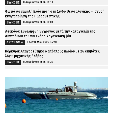
8 Αυγούστου 2026 16:14
ΕΙΔΗΣΕΙΣ
Φωτιά σε χαμηλή βλάστηση στη Σίνδο Θεσσαλονίκης – Ισχυρή
κινητοποίηση της Πυροσβεστικής
8 Αυγούστου 2026 16:01
ΕΙΔΗΣΕΙΣ
Λευκάδα: Συνελήφθη 58χρονος μετά την καταγγελία της
συντρόφου του για ενδοοικογενειακή βία
8 Αυγούστου 2026 15:48
ΑΣΤΥΝΟΜΙΑ
Κέρκυρα: Απαγορεύτηκε ο απόπλους πλοίου με 26 επιβάτες
λόγω μηχανικής βλάβης
8 Αυγούστου 2026 15:32
ΕΙΔΗΣΕΙΣ
Λυκαβηττός: Σε 57χρονη που αγνοούνταν ανήκει η σορός – Από
πτώση ο θάνατός της
8 Αυγούστου 2026 15:17
ΑΣΤΥΝΟΜΙΑ
Συνελήφθησαν τρία άτομα για διακίνηση ναρκωτικών στην
Αττική και την Πανεπιστημιούπολη Ζωγράφου – Θα έβγαζαν
πάνω από 90.000 ευρώ (βίντεο)
8 Αυγούστου 2026 15:06
ΑΣΤΥΝΟΜΙΑ