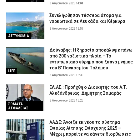
8 Αυγούστου 2026 14:04
Συνελήφθησαν τέσσερα άτομα για
ναρκωτικά σε Λευκάδα και Κέρκυρα
8 Αυγούστου 2026 13:51
ΑΣΤΥΝΟΜΙΑ
Δούναβης: Η ξηρασία αποκάλυψε πάνω
από 200 ναζιστικά πλοία – Το
εντυπωσιακό εύρημα που ξυπνά μνήμες
του Β’ Παγκοσμίου Πολέμου
LIFE
8 Αυγούστου 2026 13:39
ΕΛ.ΑΣ.: Προήχθη ο Διοικητής του Α.Τ.
Αλεξάνδρειας, Δημήτρης Σαμαράς
8 Αυγούστου 2026 13:25
ΣΩΜΑΤΑ
ΑΣΦΑΛΕΙΑΣ
ΑΑΔΕ: Άνοιξε εκ νέου το σύστημα
Ενιαίας Αίτησης Ενίσχυσης 2025 –
Μέχρι μπορείτε να κάνετε διορθώσεις