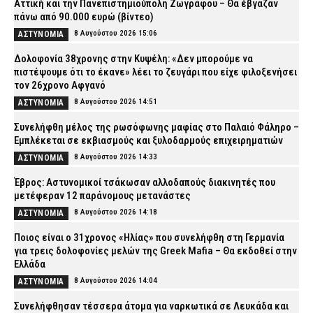
Αττική και την Πανεπιστημιούπολη Ζωγράφου – Θα έβγαζαν
πάνω από 90.000 ευρώ (βίντεο)
8 Αυγούστου 2026 15:06
ΑΣΤΥΝΟΜΙΑ
Δολοφονία 38χρονης στην Κυψέλη: «Δεν μπορούμε να
πιστέψουμε ότι το έκανε» λέει το ζευγάρι που είχε φιλοξενήσει
τον 26χρονο Αφγανό
8 Αυγούστου 2026 14:51
ΑΣΤΥΝΟΜΙΑ
Συνελήφθη μέλος της ρωσόφωνης μαφίας στο Παλαιό Φάληρο –
Εμπλέκεται σε εκβιασμούς και ξυλοδαρμούς επιχειρηματιών
8 Αυγούστου 2026 14:33
ΑΣΤΥΝΟΜΙΑ
Έβρος: Αστυνομικοί τσάκωσαν αλλοδαπούς διακινητές που
μετέφεραν 12 παράνομους μετανάστες
8 Αυγούστου 2026 14:18
ΑΣΤΥΝΟΜΙΑ
Ποιος είναι ο 31χρονος «Ηλίας» που συνελήφθη στη Γερμανία
για τρεις δολοφονίες μελών της Greek Mafia – Θα εκδοθεί στην
Ελλάδα
8 Αυγούστου 2026 14:04
ΑΣΤΥΝΟΜΙΑ
Συνελήφθησαν τέσσερα άτομα για ναρκωτικά σε Λευκάδα και