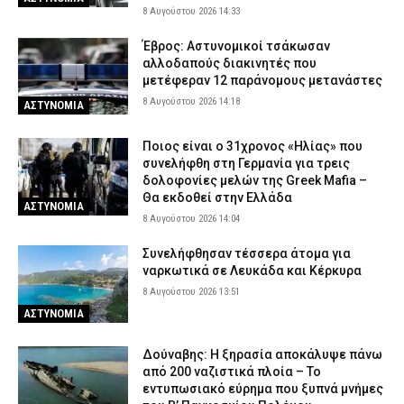
8 Αυγούστου 2026 14:33
8 Αυγούστου 2026 07:49
ΕΙΔΗΣΕΙΣ
Έβρος: Αστυνομικοί τσάκωσαν
αλλοδαπούς διακινητές που
μετέφεραν 12 παράνομους μετανάστες
8 Αυγούστου 2026 14:18
ΑΣΤΥΝΟΜΙΑ
Ποιος είναι ο 31χρονος «Ηλίας» που
συνελήφθη στη Γερμανία για τρεις
δολοφονίες μελών της Greek Mafia –
Θα εκδοθεί στην Ελλάδα
ΑΣΤΥΝΟΜΙΑ
8 Αυγούστου 2026 14:04
Συνελήφθησαν τέσσερα άτομα για
ναρκωτικά σε Λευκάδα και Κέρκυρα
8 Αυγούστου 2026 13:51
ΑΣΤΥΝΟΜΙΑ
Δούναβης: Η ξηρασία αποκάλυψε πάνω
από 200 ναζιστικά πλοία – Το
εντυπωσιακό εύρημα που ξυπνά μνήμες