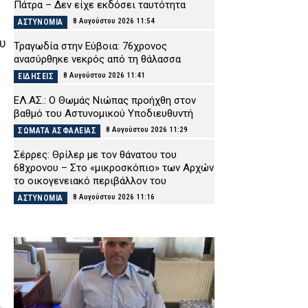
Πάτρα – Δεν είχε εκδόσει ταυτότητα
8 Αυγούστου 2026 11:54
ΑΣΤΥΝΟΜΙΑ
ου
Τραγωδία στην Εύβοια: 76χρονος
ανασύρθηκε νεκρός από τη θάλασσα
8 Αυγούστου 2026 11:41
ΕΙΔΗΣΕΙΣ
ΕΛ.ΑΣ.: Ο Θωμάς Νιώπας προήχθη στον
βαθμό του Αστυνομικού Υποδιευθυντή
8 Αυγούστου 2026 11:29
ΣΩΜΑΤΑ ΑΣΦΑΛΕΙΑΣ
Σέρρες: Θρίλερ με τον θάνατου του
68χρονου – Στο «μικροσκόπιο» των Αρχών
το οικογενειακό περιβάλλον του
8 Αυγούστου 2026 11:16
ΑΣΤΥΝΟΜΙΑ
Πυροσβέστες καταγγέλλουν μετακίνηση
οχήματος του 1965 στο Πόρτο Γερμενό:
«Δεν είμαστε αναλώσιμοι»
8 Αυγούστου 2026 11:02
ΣΩΜΑΤΑ ΑΣΦΑΛΕΙΑΣ
«Τουρισμός για Όλους»: Ποιοι μπορούν να
κάνουν αιτήσεις σήμερα – Οι δικαιούχοι