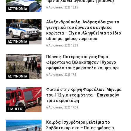
πριν δηλωθεί αγνοούμενη (εικόνα)
6 Αυγούστου 2026 18:15
ΑΣΤΥΝΟΜΙΑ
Αλεξανδρούπολη: Άνδρας έδειχνε τα
γεννητικά του όργανα σε ανήλικα
κορίτσια – Είχε συλληφθεί για το ίδιο
αδίκημα ημέρες νωρίτερα
ΑΣΤΥΝΟΜΙΑ
6 Αυγούστου 2026 18:03
Πύργος: Πατέρας και γιος Ρομά
φέρονται να ξυλοκόπησαν 19χρονο
ομόφυλό τους με ρόπαλο και φτυάρι
6 Αυγούστου 2026 17:51
ΑΣΤΥΝΟΜΙΑ
Φωτιά στην Κρήνη Φαρσάλων: Μήνυμα
του 112 για ετοιμότητα – Επιχειρούν
τρία αεροσκάφη
6 Αυγούστου 2026 17:39
ΕΙΔΗΣΕΙΣ
Καιρός: Ισχυρότερα μελτέμια το
Σαββατοκύριακο – Ποιες ημέρες ο