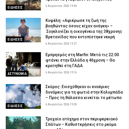
Φωτιά τώρα στη Μεγάλη Χώρα Αγρινίου – Σηκώθηκαν εναέρια
μέσα
6 Αυγούστου 2026 19:40
ΕΙΔΗΣΕΙΣ
6 Αυγούστου 2026 13:34
ΕΙΔΗΣΕΙΣ
Κυψέλη: «Αφιέρωσε τη ζωή της
Κεντρική Μακεδονία: Εννέα νεκροί στην άσφαλτο τον Ιούνιο –
βοηθώντας όσους είχαν ανάγκη» –
Πάνω από 2.100 πρόστιμα για υπερβολική ταχύτητα
Συγκλονίζει η οικογένεια της 38χρονης
6 Αυγούστου 2026 13:24
ΑΣΤΥΝΟΜΙΑ
Βρετανίδας που εντοπίστηκε νεκρή
ΕΙΔΗΣΕΙΣ
6 Αυγούστου 2026 19:27
Πόρτο Γερμενό: Εικόνες ολικής καταστροφής μετά τη μεγάλη
φωτιά – Καμένα σπίτια, στάχτες και αποκαΐδια
Εμπρησμός στη Marfin: Μετά τις 22:00
6 Αυγούστου 2026 13:09
ΕΙΔΗΣΕΙΣ
φτάνει στην Ελλάδα η 46χρονη – Θα
κρατηθεί στη ΓΑΔΑ
Λάρισα: Συνελήφθησαν δύο άτομα που έκλεψαν
6 Αυγούστου 2026 19:16
ΑΣΤΥΝΟΜΙΑ
μετασχηματιστή του ΔΕΔΔΗΕ
6 Αυγούστου 2026 12:59
ΑΣΤΥΝΟΜΙΑ
Σκύρος: Ενισχύθηκαν οι εναέριες
δυνάμεις για τη φωτιά στην Κολυμπάδα
– Προς τη θάλασσα κινείται το μέτωπο
6 Αυγούστου 2026 19:05
ΕΙΔΗΣΕΙΣ
Τροχαίο ατύχημα στον περιφερειακό
Σπάτων – Καθυστερήσεις στο ρεύμα