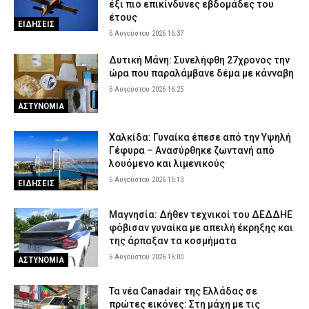
έξι πιο επικίνδυνες εβδομάδες του
έτους
ΕΙΔΗΣΕΙΣ
6 Αυγούστου 2026 16:37
Δυτική Μάνη: Συνελήφθη 27χρονος την
ώρα που παραλάμβανε δέμα με κάνναβη
6 Αυγούστου 2026 16:25
ΑΣΤΥΝΟΜΙΑ
Χαλκίδα: Γυναίκα έπεσε από την Υψηλή
Γέφυρα – Ανασύρθηκε ζωντανή από
λουόμενο και λιμενικούς
6 Αυγούστου 2026 16:13
ΕΙΔΗΣΕΙΣ
Μαγνησία: Δήθεν τεχνικοί του ΔΕΔΔΗΕ
φόβισαν γυναίκα με απειλή έκρηξης και
της άρπαξαν τα κοσμήματα
6 Αυγούστου 2026 16:00
ΑΣΤΥΝΟΜΙΑ
Τα νέα Canadair της Ελλάδας σε
πρώτες εικόνες: Στη μάχη με τις