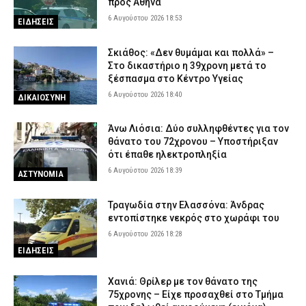
προς Αθήνα
6 Αυγούστου 2026 18:53
ΕΙΔΗΣΕΙΣ
Σκιάθος: «Δεν θυμάμαι και πολλά» –
Στο δικαστήριο η 39χρονη μετά το
ξέσπασμα στο Κέντρο Υγείας
6 Αυγούστου 2026 18:40
ΔΙΚΑΙΟΣΥΝΗ
Άνω Λιόσια: Δύο συλληφθέντες για τον
θάνατο του 72χρονου – Υποστήριξαν
ότι έπαθε ηλεκτροπληξία
6 Αυγούστου 2026 18:39
ΑΣΤΥΝΟΜΙΑ
Τραγωδία στην Ελασσόνα: Άνδρας
εντοπίστηκε νεκρός στο χωράφι του
6 Αυγούστου 2026 18:28
ΕΙΔΗΣΕΙΣ
Χανιά: Θρίλερ με τον θάνατο της
75χρονης – Είχε προσαχθεί στο Τμήμα