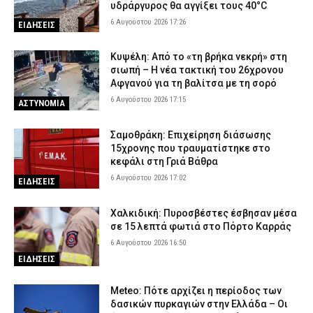
υδράργυρος θα αγγίξει τους 40°C
6 Αυγούστου 2026 17:26
ΕΙΔΗΣΕΙΣ
Κυψέλη: Από το «τη βρήκα νεκρή» στη
σιωπή – Η νέα τακτική του 26χρονου
Αφγανού για τη βαλίτσα με τη σορό
6 Αυγούστου 2026 17:15
ΑΣΤΥΝΟΜΙΑ
Σαμοθράκη: Επιχείρηση διάσωσης
15χρονης που τραυματίστηκε στο
κεφάλι στη Γριά Βάθρα
6 Αυγούστου 2026 17:02
ΕΙΔΗΣΕΙΣ
Χαλκιδική: Πυροσβέστες έσβησαν μέσα
σε 15 λεπτά φωτιά στο Πόρτο Καρράς
6 Αυγούστου 2026 16:50
ΕΙΔΗΣΕΙΣ
Meteo: Πότε αρχίζει η περίοδος των
δασικών πυρκαγιών στην Ελλάδα – Οι