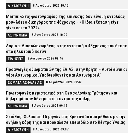
8 Αυγούστου 2026 10:13
ΔΙΚΑΙΟΣΥΝΗ
Marfin: «Στις φωτογραφίες της επίθεσης δεν είναι η εντολέας
μου» λέει ο δικηγόρος της 46χρονης – «Η ίδια εξέταση είχε
γίνει και το 2022»
8 Αυγούστου 2026 10:00
ΑΣΤΥΝΟΜΙΑ
Λάρισα: Διασωληνωμένος στην εντατική ο 43χρονος που έπεσε
από ηλεκτρικό πατίνι
8 Αυγούστου 2026 09:46
ΕΙΔΗΣΕΙΣ
Προαγωγές αξιωματικών της ΕΛ.ΑΣ. στην Κρήτη – Αυτοί είναι οι
νέοι Αστυνομικοί Υποδιευθυντές και Αστυνόμοι Α’
8 Αυγούστου 2026 09:32
ΣΩΜΑΤΑ ΑΣΦΑΛΕΙΑΣ
Πρωτοφανές περιστατικό στη Θεσσαλονίκη: Τρύπησαν και
δηλητηρίασαν δέντρα στο κέντρο της πόλης
8 Αυγούστου 2026 09:19
ΑΣΤΥΝΟΜΙΑ
Σκιάθος: Φυλάκιση 15 μηνών στη Βρετανίδα που μέθυσε με την
ανήλικη κόρη της και προκάλεσε επεισόδιο στο Κέντρο Υγείας
8 Αυγούστου 2026 09:07
ΔΙΚΑΙΟΣΥΝΗ