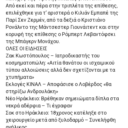
Από εκεί και πέρα στην τριπλέτα της επίθεσης,
επιλέχθηκε για τ’ αριστερά ο Κιλιάν Εμπαπέ της
Παρί Σεν Ζερμέν, από τα δεξιά ο Κριστιάνο
Ρονάλντο της Μάντσεστερ Γιουνάιτεντ και στην
κορυφή της επίθεσης ο Ρόμπερτ Λεβαντόφσκι
της Μπάγερν Μονάχου.
ΟΛΕΣ ΟΙ ΕΙΔΗΣΕΙΣ
Ζακ Κωστόπουλος – Ιατροδικαστής του
κοσμηματοπώλη: «Αιτία θανάτου οι ισχαιμικού
τύπου αλλοιώσεις αλλά δεν σχετίζονται με τα
χτυπήματα»
Εκλογές ΚΙΝΑΛ – Αποφάσισε ο Λοβέρδος «θα
στηρίξω Ανδρουλάκη»
Νέο Ηράκλειο: Βρέθηκαν σημειώματα δίπλα στα
νεκρά αδέρφια – Τι έγραφαν
Σοκ στο Ηράκλειο: 18χρονος κατέληξε στο
χειρουργείο μετά από ξυλοδαρμό – Συνελήφθη
ανήλικος