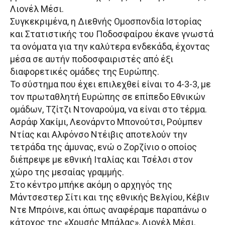
Λιονέλ Μέσι.
Συγκεκριμένα, η Διεθνής Ομοσπονδία Ιστορίας
και Στατιστικής του Ποδοσφαίρου έκανε γνωστά
τα ονόματα για την καλύτερα ενδεκάδα, έχοντας
μέσα σε αυτήν ποδοσφαιριστές από έξι
διαφορετικές ομάδες της Ευρώπης.
Το σύστημα που έχει επιλεχθεί είναι το 4-3-3, με
τον πρωταθλητή Ευρώπης σε επίπεδο Εθνικών
ομάδων, Τζίτζι Ντοναρούμα, να είναι στο τέρμα.
Ασράφ Χακίμι, Λεονάρντο Μπονούτσι, Ρούμπεν
Ντίας και Αλφόνσο Ντέιβις αποτελούν την
τετράδα της άμυνας, ενώ ο Ζορζίνιο ο οποίος
διέπρεψε με εθνική Ιταλίας και Τσέλσι στον
χώρο της μεσαίας γραμμής.
Στο κέντρο μπήκε ακόμη ο αρχηγός της
Μάντσεστερ Σίτι και της εθνικής Βελγίου, Κέβιν
Ντε Μπρόινε, και όπως αναφέραμε παραπάνω ο
κάτοχος της «Χρυσής Μπάλας», Λιονέλ Μέσι.