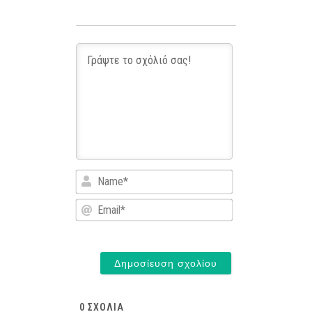
Name*
Email*
0
ΣΧΌΛΙΑ