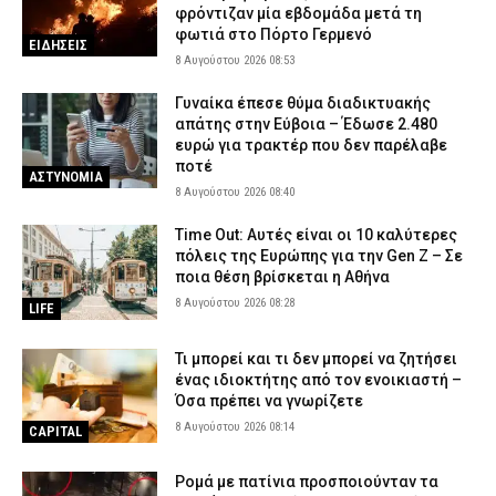
φρόντιζαν μία εβδομάδα μετά τη
φωτιά στο Πόρτο Γερμενό
ΕΙΔΗΣΕΙΣ
8 Αυγούστου 2026 08:53
Γυναίκα έπεσε θύμα διαδικτυακής
απάτης στην Εύβοια – Έδωσε 2.480
ευρώ για τρακτέρ που δεν παρέλαβε
ποτέ
ΑΣΤΥΝΟΜΙΑ
8 Αυγούστου 2026 08:40
Time Out: Αυτές είναι οι 10 καλύτερες
πόλεις της Ευρώπης για την Gen Z – Σε
ποια θέση βρίσκεται η Αθήνα
8 Αυγούστου 2026 08:28
LIFE
Τι μπορεί και τι δεν μπορεί να ζητήσει
ένας ιδιοκτήτης από τον ενοικιαστή –
Όσα πρέπει να γνωρίζετε
8 Αυγούστου 2026 08:14
CAPITAL
Ρομά με πατίνια προσποιούνταν τα