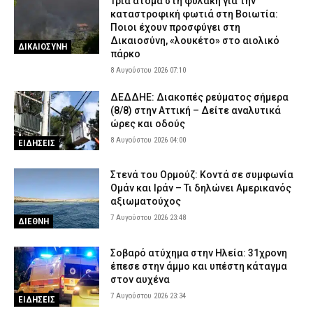
Τρία άτομα στη φυλακή για την
καταστροφική φωτιά στη Βοιωτία:
Ποιοι έχουν προσφύγει στη
Δικαιοσύνη, «λουκέτο» στο αιολικό
ΔΙΚΑΙΟΣΥΝΗ
πάρκο
8 Αυγούστου 2026 07:10
ΔΕΔΔΗΕ: Διακοπές ρεύματος σήμερα
(8/8) στην Αττική – Δείτε αναλυτικά
ώρες και οδούς
8 Αυγούστου 2026 04:00
ΕΙΔΗΣΕΙΣ
Στενά του Ορμούζ: Κοντά σε συμφωνία
Ομάν και Ιράν – Τι δηλώνει Αμερικανός
αξιωματούχος
7 Αυγούστου 2026 23:48
ΔΙΕΘΝΗ
Σοβαρό ατύχημα στην Ηλεία: 31χρονη
έπεσε στην άμμο και υπέστη κάταγμα
στον αυχένα
7 Αυγούστου 2026 23:34
ΕΙΔΗΣΕΙΣ