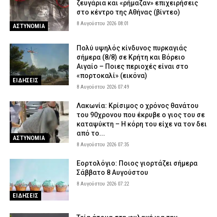
ζευγάρια και «ρήμαζαν» επιχειρήσεις
στο κέντρο της Αθήνας (βίντεο)
8 Αυγούστου 2026 08:01
ΑΣΤΥΝΟΜΙΑ
Πολύ υψηλός κίνδυνος πυρκαγιάς
σήμερα (8/8) σε Κρήτη και Βόρειο
Αιγαίο – Ποιες περιοχές είναι στο
«πορτοκαλί» (εικόνα)
ΕΙΔΗΣΕΙΣ
8 Αυγούστου 2026 07:49
Λακωνία: Κρίσιμος ο χρόνος θανάτου
του 90χρονου που έκρυβε ο γιος του σε
καταψύκτη – Η κόρη του είχε να τον δει
από το...
ΑΣΤΥΝΟΜΙΑ
8 Αυγούστου 2026 07:35
Εορτολόγιο: Ποιος γιορτάζει σήμερα
Σάββατο 8 Αυγούστου
8 Αυγούστου 2026 07:22
ΕΙΔΗΣΕΙΣ