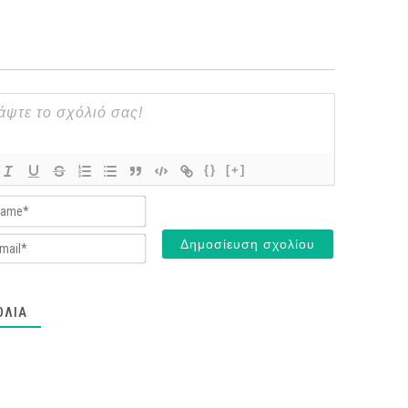
{}
[+]
Name*
Email*
ΌΛΙΑ