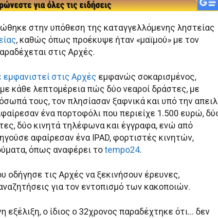
ώθηκε στην υπόθεση της καταγγελλόμενης ληστείας
είας
, καθώς όπως προέκυψε ήταν «μαϊμού» με τον
παραδέχεται στις Αρχές.
ε εμφανιστεί στις Αρχές
εμφανώς σοκαρισμένος,
με κάθε λεπτομέρεια πώς δύο νεαροί δράστες, με
όσωπά τους, τον πλησίασαν ξαφνικά και υπό την απει
αφαίρεσαν ένα πορτοφόλι που περιείχε 1.500 ευρώ, δύ
τες, δύο κινητά τηλέφωνα και έγγραφα, ενώ από
ηγούσε αφαίρεσαν ένα IPAD, φορτιστές κινητών,
δύματα, όπως αναφέρει το
tempo24
.
υ οδήγησε τις Αρχές να ξεκινήσουν έρευνες,
 αναζητήσεις για τον εντοπισμό των κακοποιών.
η εξέλιξη, ο ίδιος ο 32χρονος παραδέχτηκε ότι… δεν