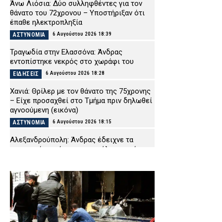
Άνω Λιόσια: Δύο συλληφθέντες για τον
θάνατο του 72χρονου – Υποστήριξαν ότι
έπαθε ηλεκτροπληξία
6 Αυγούστου 2026 18:39
ΑΣΤΥΝΟΜΙΑ
Τραγωδία στην Ελασσόνα: Άνδρας
εντοπίστηκε νεκρός στο χωράφι του
6 Αυγούστου 2026 18:28
ΕΙΔΗΣΕΙΣ
Χανιά: Θρίλερ με τον θάνατο της 75χρονης
– Είχε προσαχθεί στο Τμήμα πριν δηλωθεί
αγνοούμενη (εικόνα)
6 Αυγούστου 2026 18:15
ΑΣΤΥΝΟΜΙΑ
Αλεξανδρούπολη: Άνδρας έδειχνε τα
γεννητικά του όργανα σε ανήλικα κορίτσια
– Είχε συλληφθεί για το ίδιο αδίκημα
ημέρες νωρίτερα
6 Αυγούστου 2026 18:03
ΑΣΤΥΝΟΜΙΑ
Πύργος: Πατέρας και γιος Ρομά φέρονται
να ξυλοκόπησαν 19χρονο ομόφυλό τους με
ρόπαλο και φτυάρι