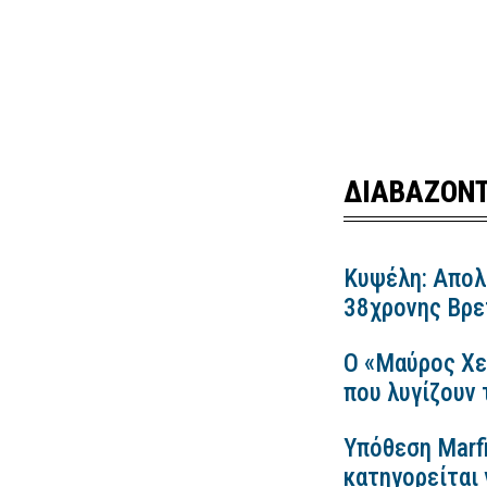
ΔΙΑΒΑΖΟΝΤ
Κυψέλη: Απολ
38χρονης Βρετ
Ο «Μαύρος Χε
που λυγίζουν
Υπόθεση Marfi
κατηγορείται 