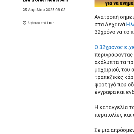
25 Απριλίου 2025 08:03
Ανατροπή σημει
Λιγότερο από 1
min.
στα Λεχαινά
Ηλ
32χρόνο να το 
Ο 32χρονος είχ
περιγράφοντας 
ακάλυπτα τα πρ
μαχαιριού, του 
τραπεζικές κάρ
φορτηγό που οδ
έγγραφα και εν
Η καταγγελία το
περιπολίες και
Σε μια απρόσμεν