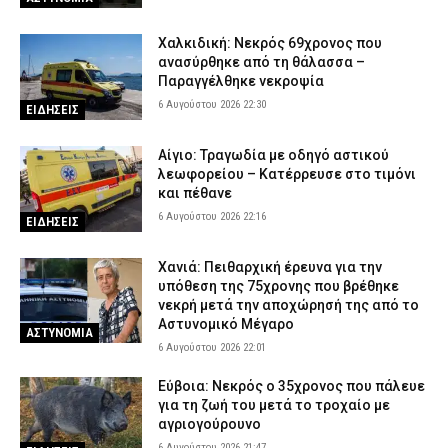
Χαλκιδική: Νεκρός 69χρονος που
ανασύρθηκε από τη θάλασσα –
Παραγγέλθηκε νεκροψία
6 Αυγούστου 2026 22:30
ΕΙΔΗΣΕΙΣ
Αίγιο: Τραγωδία με οδηγό αστικού
λεωφορείου – Κατέρρευσε στο τιμόνι
και πέθανε
6 Αυγούστου 2026 22:16
ΕΙΔΗΣΕΙΣ
Χανιά: Πειθαρχική έρευνα για την
υπόθεση της 75χρονης που βρέθηκε
νεκρή μετά την αποχώρησή της από το
Αστυνομικό Μέγαρο
ΑΣΤΥΝΟΜΙΑ
6 Αυγούστου 2026 22:01
Εύβοια: Νεκρός ο 35χρονος που πάλευε
για τη ζωή του μετά το τροχαίο με
αγριογούρουνο
6 Αυγούστου 2026 21:47