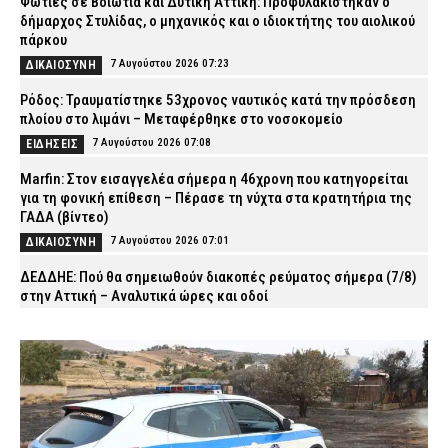
Φωτιές σε Βοιωτία και Δυτική Αττική: Προφυλακίστηκαν ο
δήμαρχος Στυλίδας, ο μηχανικός και ο ιδιοκτήτης του αιολικού
πάρκου
7 Αυγούστου 2026 07:23
ΔΙΚΑΙΟΣΥΝΗ
Ρόδος: Τραυματίστηκε 53χρονος ναυτικός κατά την πρόσδεση
πλοίου στο λιμάνι – Μεταφέρθηκε στο νοσοκομείο
7 Αυγούστου 2026 07:08
ΕΙΔΗΣΕΙΣ
Marfin: Στον εισαγγελέα σήμερα η 46χρονη που κατηγορείται
για τη φονική επίθεση – Πέρασε τη νύχτα στα κρατητήρια της
ΓΑΔΑ (βίντεο)
7 Αυγούστου 2026 07:01
ΔΙΚΑΙΟΣΥΝΗ
ΔΕΔΔΗΕ: Πού θα σημειωθούν διακοπές ρεύματος σήμερα (7/8)
στην Αττική – Αναλυτικά ώρες και οδοί
7 Αυγούστου 2026 04:00
ΕΙΔΗΣΕΙΣ
Χανιά: Νεκρός 81χρονος που ανασύρθηκε χωρίς τις αισθήσεις
του από παραλία
6 Αυγούστου 2026 23:42
ΕΙΔΗΣΕΙΣ
Τζόκερ: Αυτοί είναι οι τυχεροί αριθμοί που κερδίζουν πάνω από