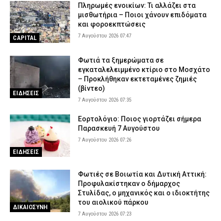
Υποστήριξαν ότι έπαθε ηλεκτροπληξία
Πληρωμές ενοικίων: Τι αλλάζει στα
μισθωτήρια – Ποιοι χάνουν επιδόματα
6 Αυγούστου 2026 18:39
ΑΣΤΥΝΟΜΙΑ
και φοροεκπτώσεις
Τραγωδία στην Ελασσόνα: Άνδρας εντοπίστηκε νεκρός στο
7 Αυγούστου 2026 07:47
CAPITAL
χωράφι του
6 Αυγούστου 2026 18:28
ΕΙΔΗΣΕΙΣ
Φωτιά τα ξημερώματα σε
εγκαταλελειμμένο κτίριο στο Μοσχάτο
Χανιά: Θρίλερ με τον θάνατο της 75χρονης – Είχε προσαχθεί στο
– Προκλήθηκαν εκτεταμένες ζημιές
Τμήμα πριν δηλωθεί αγνοούμενη (εικόνα)
(βίντεο)
ΕΙΔΗΣΕΙΣ
6 Αυγούστου 2026 18:15
ΑΣΤΥΝΟΜΙΑ
7 Αυγούστου 2026 07:35
Εορτολόγιο: Ποιος γιορτάζει σήμερα
Παρασκευή 7 Αυγούστου
7 Αυγούστου 2026 07:26
ΕΙΔΗΣΕΙΣ
Φωτιές σε Βοιωτία και Δυτική Αττική:
Προφυλακίστηκαν ο δήμαρχος
Στυλίδας, ο μηχανικός και ο ιδιοκτήτης
του αιολικού πάρκου
ΔΙΚΑΙΟΣΥΝΗ
7 Αυγούστου 2026 07:23