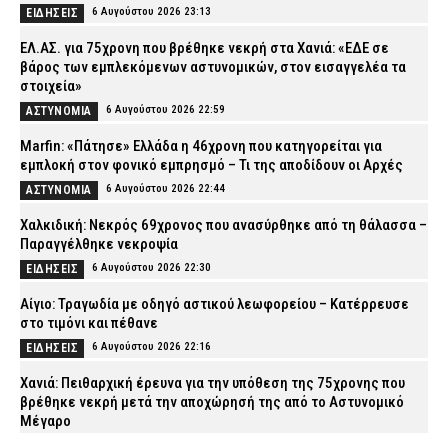
6 Αυγούστου 2026 23:13
ΕΙΔΗΣΕΙΣ
ΕΛ.ΑΣ. για 75χρονη που βρέθηκε νεκρή στα Χανιά: «ΕΔΕ σε
βάρος των εμπλεκόμενων αστυνομικών, στον εισαγγελέα τα
στοιχεία»
6 Αυγούστου 2026 22:59
ΑΣΤΥΝΟΜΙΑ
Marfin: «Πάτησε» Ελλάδα η 46χρονη που κατηγορείται για
εμπλοκή στον φονικό εμπρησμό – Τι της αποδίδουν οι Αρχές
6 Αυγούστου 2026 22:44
ΑΣΤΥΝΟΜΙΑ
Χαλκιδική: Νεκρός 69χρονος που ανασύρθηκε από τη θάλασσα –
Παραγγέλθηκε νεκροψία
6 Αυγούστου 2026 22:30
ΕΙΔΗΣΕΙΣ
Αίγιο: Τραγωδία με οδηγό αστικού λεωφορείου – Κατέρρευσε
στο τιμόνι και πέθανε
6 Αυγούστου 2026 22:16
ΕΙΔΗΣΕΙΣ
Χανιά: Πειθαρχική έρευνα για την υπόθεση της 75χρονης που
βρέθηκε νεκρή μετά την αποχώρησή της από το Αστυνομικό
Μέγαρο
6 Αυγούστου 2026 22:01
ΑΣΤΥΝΟΜΙΑ