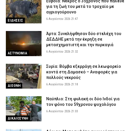
Εύβοια: Νεκρός ο 35χρονος που πάλευε
για τη ζωή του μετά το τροχαίο με
αγριογούρουνο
6 Αυγούστου 2026 21:47
ΕΙΔΗΣΕΙΣ
Άρτα: Συνελήφθησαν δύο στελέχη του
ΔΕΔΔΗΕ μετά την έκρηξη σε
μετασχηματιστή και την πυρκαγιά
6 Αυγούστου 2026 21:32
ΑΣΤΥΝΟΜΙΑ
Συρία: Βόμβα εξερράγη σε λεωφορείο
κοντά στη Δαμασκό – Αναφορές για
πολλούς νεκρούς
6 Αυγούστου 2026 21:18
ΔΙΕΘΝΗ
Ναύπλιο: Στη φυλακή οι δύο Ινδοί για
τον φόνο του 59χρονου ψυχολόγου
6 Αυγούστου 2026 21:03
ΔΙΚΑΙΟΣΥΝΗ