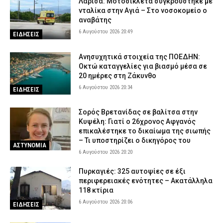
Λάρισα: Μοτοσικλέτα συγκρούστηκε με
νταλίκα στην Αγιά – Στο νοσοκομείο ο
αναβάτης
6 Αυγούστου 2026 20:49
ΕΙΔΗΣΕΙΣ
Ανησυχητικά στοιχεία της ΠΟΕΔΗΝ:
Οκτώ καταγγελίες για βιασμό μέσα σε
20 ημέρες στη Ζάκυνθο
6 Αυγούστου 2026 20:34
ΕΙΔΗΣΕΙΣ
Σορός Βρετανίδας σε βαλίτσα στην
Κυψέλη: Γιατί ο 26χρονος Αφγανός
επικαλέστηκε το δικαίωμα της σιωπής
– Τι υποστηρίζει ο δικηγόρος του
ΑΣΤΥΝΟΜΙΑ
6 Αυγούστου 2026 20:20
Πυρκαγιές: 325 αυτοψίες σε έξι
περιφερειακές ενότητες – Ακατάλληλα
118 κτίρια
6 Αυγούστου 2026 20:06
ΕΙΔΗΣΕΙΣ