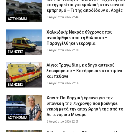
κατηγορείται για εμπλοκή στον φονικό
εμπρησμό – Τι της αποδίδουν οι Αρχές
6 Αυγούστου 2026 22:44
ΑΣΤΥΝΟΜΙΑ
Χαλκιδική: Νεκρός 69χρονος που
ανασύρθηκε από τη θάλασσα –
Παραγγέλθηκε νεκροψία
6 Αυγούστου 2026 22:30
ΕΙΔΗΣΕΙΣ
Αίγιο: Τραγωδία με οδηγό αστικού
λεωφορείου – Κατέρρευσε στο τιμόνι
και πέθανε
6 Αυγούστου 2026 22:16
ΕΙΔΗΣΕΙΣ
Χανιά: Πειθαρχική έρευνα για την
υπόθεση της 75χρονης που βρέθηκε
νεκρή μετά την αποχώρησή της από το
Αστυνομικό Μέγαρο
ΑΣΤΥΝΟΜΙΑ
6 Αυγούστου 2026 22:01