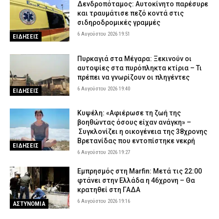
Δενδροπόταμος: Αυτοκίνητο παρέσυρε
και τραυμάτισε πεζό κοντά στις
σιδηροδρομικές γραμμές
6 Αυγούστου 2026 19:51
ΕΙΔΗΣΕΙΣ
Πυρκαγιά στα Μέγαρα: Ξεκινούν οι
αυτοψίες στα πυρόπληκτα κτίρια – Τι
πρέπει να γνωρίζουν οι πληγέντες
6 Αυγούστου 2026 19:40
ΕΙΔΗΣΕΙΣ
Κυψέλη: «Αφιέρωσε τη ζωή της
βοηθώντας όσους είχαν ανάγκη» –
Συγκλονίζει η οικογένεια της 38χρονης
Βρετανίδας που εντοπίστηκε νεκρή
ΕΙΔΗΣΕΙΣ
6 Αυγούστου 2026 19:27
Εμπρησμός στη Marfin: Μετά τις 22:00
φτάνει στην Ελλάδα η 46χρονη – Θα
κρατηθεί στη ΓΑΔΑ
6 Αυγούστου 2026 19:16
ΑΣΤΥΝΟΜΙΑ