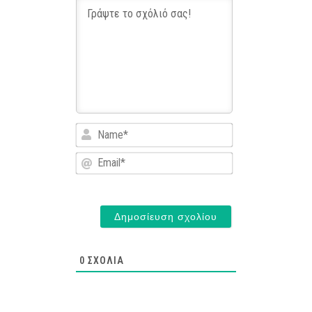
Name*
Email*
0
ΣΧΌΛΙΑ