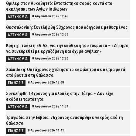
Θρίλερ στον Λυκαβηττό: Εντοπίστηκε σορός κοντά στο
εκκλησάκι των Αγίων Ισιδώρων
8 Αυγούστου 2026 12:46
ΑΣΤΥΝΟΜΙΑ
Θεσσαλονίκη: Συνελήφθη 53χρονος που οδηγούσε μεθυσμένος
8 Αυγούστου 2026 12:33
ΑΣΤΥΝΟΜΙΑ
Κρήτη: Τι λέει η ΕΛ.ΑΣ. για την υπόθεση του τουρίστα – «Ζήτησε
να συνευρεθεί με εργαζόμενη και όχι με ανήλικη»
8 Αυγούστου 2026 12:20
ΑΣΤΥΝΟΜΙΑ
Χαλκιδική: Οκτάχρονος χτύπησε το κεφάλι του σε πέτρα μετά
από βουτιά στη θάλασσα
8 Αυγούστου 2026 12:08
ΕΙΔΗΣΕΙΣ
Συνελήφθη 14χρονος για κλοπές στην Πάτρα – Δεν είχε
εκδόσει ταυτότητα
8 Αυγούστου 2026 11:54
ΑΣΤΥΝΟΜΙΑ
Τραγωδία στην Εύβοια: 76χρονος ανασύρθηκε νεκρός από τη
θάλασσα
8 Αυγούστου 2026 11:41
ΕΙΔΗΣΕΙΣ