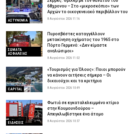
Σέρρες: Θρίλερ με τον θάνατου του
68χρονου – Στο «μικροσκόπιο» των
Αρχών το οικογενειακό περιβάλλον του
8 Αυγούστου 2026 11:16
ΑΣΤΥΝΟΜΙΑ
Πυροσβέστες καταγγέλλουν
μετακίνηση οχήματος του 1965 στο
Πόρτο Γερμενό: «Δεν είμαστε
ΣΩΜΑΤΑ
αναλώσιμοι»
ΑΣΦΑΛΕΙΑΣ
8 Αυγούστου 2026 11:02
«Τουρισμός για Όλους»: Ποιοι μπορούν
να κάνουν αιτήσεις σήμερα – Οι
δικαιούχοι και τα κριτήρια
8 Αυγούστου 2026 10:49
CAPITAL
Φωτιά σε εγκαταλελειμμένο κτίριο
στην Κουμουνδούρου –
Απεγκλωβίστηκε ένα άτομο
8 Αυγούστου 2026 10:37
ΕΙΔΗΣΕΙΣ