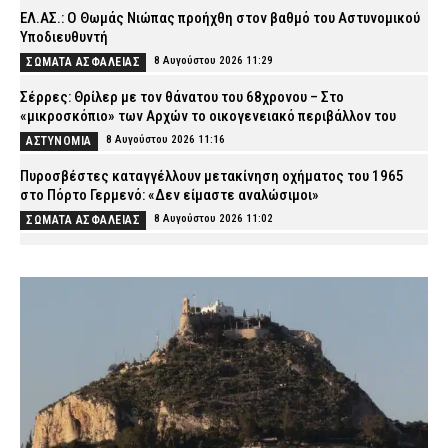
ΕΛ.ΑΣ.: Ο Θωμάς Νιώπας προήχθη στον βαθμό του Αστυνομικού
Υποδιευθυντή
8 Αυγούστου 2026 11:29
ΣΩΜΑΤΑ ΑΣΦΑΛΕΙΑΣ
Σέρρες: Θρίλερ με τον θάνατου του 68χρονου – Στο
«μικροσκόπιο» των Αρχών το οικογενειακό περιβάλλον του
8 Αυγούστου 2026 11:16
ΑΣΤΥΝΟΜΙΑ
Πυροσβέστες καταγγέλλουν μετακίνηση οχήματος του 1965
στο Πόρτο Γερμενό: «Δεν είμαστε αναλώσιμοι»
8 Αυγούστου 2026 11:02
ΣΩΜΑΤΑ ΑΣΦΑΛΕΙΑΣ
«Τουρισμός για Όλους»: Ποιοι μπορούν να κάνουν αιτήσεις
σήμερα – Οι δικαιούχοι και τα κριτήρια
8 Αυγούστου 2026 10:49
CAPITAL
Φωτιά σε εγκαταλελειμμένο κτίριο στην Κουμουνδούρου –
Απεγκλωβίστηκε ένα άτομο
8 Αυγούστου 2026 10:37
ΕΙΔΗΣΕΙΣ
Συνελήφθησαν τέσσερις νεαροί για ναρκωτικά στη
Θεσσαλονίκη