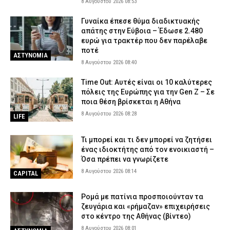
8 Αυγούστου 2026 08:53
Γυναίκα έπεσε θύμα διαδικτυακής
απάτης στην Εύβοια – Έδωσε 2.480
ευρώ για τρακτέρ που δεν παρέλαβε
ποτέ
ΑΣΤΥΝΟΜΙΑ
8 Αυγούστου 2026 08:40
Time Out: Αυτές είναι οι 10 καλύτερες
πόλεις της Ευρώπης για την Gen Z – Σε
ποια θέση βρίσκεται η Αθήνα
8 Αυγούστου 2026 08:28
LIFE
Τι μπορεί και τι δεν μπορεί να ζητήσει
ένας ιδιοκτήτης από τον ενοικιαστή –
Όσα πρέπει να γνωρίζετε
8 Αυγούστου 2026 08:14
CAPITAL
Ρομά με πατίνια προσποιούνταν τα
ζευγάρια και «ρήμαζαν» επιχειρήσεις
στο κέντρο της Αθήνας (βίντεο)
8 Αυγούστου 2026 08:01