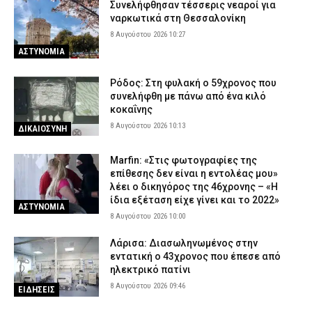
Συνελήφθησαν τέσσερις νεαροί για
ναρκωτικά στη Θεσσαλονίκη
8 Αυγούστου 2026 10:27
ΑΣΤΥΝΟΜΙΑ
Ρόδος: Στη φυλακή ο 59χρονος που
συνελήφθη με πάνω από ένα κιλό
κοκαΐνης
8 Αυγούστου 2026 10:13
ΔΙΚΑΙΟΣΥΝΗ
Marfin: «Στις φωτογραφίες της
επίθεσης δεν είναι η εντολέας μου»
λέει ο δικηγόρος της 46χρονης – «Η
ίδια εξέταση είχε γίνει και το 2022»
ΑΣΤΥΝΟΜΙΑ
8 Αυγούστου 2026 10:00
Λάρισα: Διασωληνωμένος στην
εντατική ο 43χρονος που έπεσε από
ηλεκτρικό πατίνι
8 Αυγούστου 2026 09:46
ΕΙΔΗΣΕΙΣ