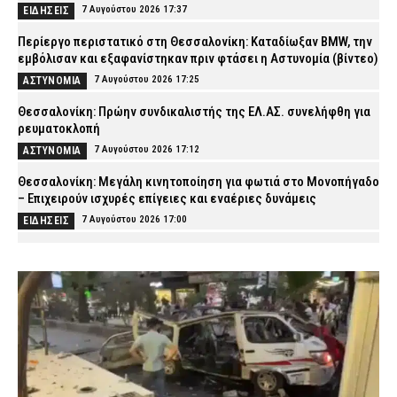
7 Αυγούστου 2026 17:37
ΕΙΔΗΣΕΙΣ
Περίεργο περιστατικό στη Θεσσαλονίκη: Καταδίωξαν BMW, την
εμβόλισαν και εξαφανίστηκαν πριν φτάσει η Αστυνομία (βίντεο)
7 Αυγούστου 2026 17:25
ΑΣΤΥΝΟΜΙΑ
Θεσσαλονίκη: Πρώην συνδικαλιστής της ΕΛ.ΑΣ. συνελήφθη για
ρευματοκλοπή
7 Αυγούστου 2026 17:12
ΑΣΤΥΝΟΜΙΑ
Θεσσαλονίκη: Μεγάλη κινητοποίηση για φωτιά στο Μονοπήγαδο
– Επιχειρούν ισχυρές επίγειες και εναέριες δυνάμεις
7 Αυγούστου 2026 17:00
ΕΙΔΗΣΕΙΣ
Γρεβενά: Ο Σύλλογος Αλληλεγγύης και Εθελοντισμού «Ελπίδα»
προχώρησε σε δωρεά ειδών ιματισμού στο Αστυνομικό Τμήμα
7 Αυγούστου 2026 16:48
ΣΩΜΑΤΑ ΑΣΦΑΛΕΙΑΣ
Κορινθία: Μήνυμα του 112 για φωτιά στο Στεφάνι –
«Παραμείνετε σε ετοιμότητα»
7 Αυγούστου 2026 16:35
ΕΙΔΗΣΕΙΣ
Πιερία: Συνελήφθησαν δύο άνδρες που διέρρηξαν ΙΧ και άρπαξαν