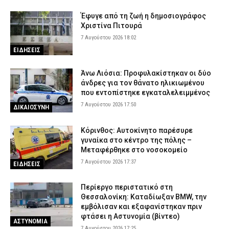
46χρονη – Επιστρέφει στα κρατητήρια της ΓΑΔΑ
Έφυγε από τη ζωή η δημοσιογράφος
7 Αυγούστου 2026 12:03
ΔΙΚΑΙΟΣΥΝΗ
Χριστίνα Πιτουρά
Οικογενειακή τραγωδία στις Σέρρες: Σκοτώθηκαν μητέρα και
7 Αυγούστου 2026 18:02
γιος – Βίντεο-σοκ από τη στιγμή της σύγκρουσης του ΙΧ με
ΕΙΔΗΣΕΙΣ
φορτηγό
7 Αυγούστου 2026 11:54
ΑΣΤΥΝΟΜΙΑ
Άνω Λιόσια: Προφυλακίστηκαν οι δύο
άνδρες για τον θάνατο ηλικιωμένου
που εντοπίστηκε εγκαταλελειμμένος
7 Αυγούστου 2026 17:50
ΔΙΚΑΙΟΣΥΝΗ
Κόρινθος: Αυτοκίνητο παρέσυρε
γυναίκα στο κέντρο της πόλης –
Μεταφέρθηκε στο νοσοκομείο
7 Αυγούστου 2026 17:37
ΕΙΔΗΣΕΙΣ
Περίεργο περιστατικό στη
Θεσσαλονίκη: Καταδίωξαν BMW, την
εμβόλισαν και εξαφανίστηκαν πριν
φτάσει η Αστυνομία (βίντεο)
ΑΣΤΥΝΟΜΙΑ
7 Αυγούστου 2026 17:25