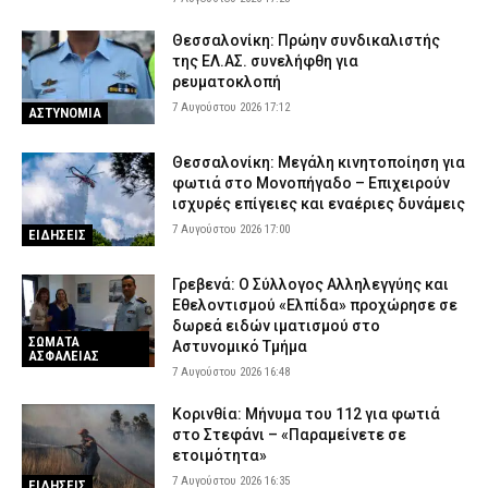
Θεσσαλονίκη: Πρώην συνδικαλιστής
της ΕΛ.ΑΣ. συνελήφθη για
ρευματοκλοπή
7 Αυγούστου 2026 17:12
ΑΣΤΥΝΟΜΙΑ
Θεσσαλονίκη: Μεγάλη κινητοποίηση για
φωτιά στο Μονοπήγαδο – Επιχειρούν
ισχυρές επίγειες και εναέριες δυνάμεις
7 Αυγούστου 2026 17:00
ΕΙΔΗΣΕΙΣ
Γρεβενά: Ο Σύλλογος Αλληλεγγύης και
Εθελοντισμού «Ελπίδα» προχώρησε σε
δωρεά ειδών ιματισμού στο
ΣΩΜΑΤΑ
Αστυνομικό Τμήμα
ΑΣΦΑΛΕΙΑΣ
7 Αυγούστου 2026 16:48
Κορινθία: Μήνυμα του 112 για φωτιά
στο Στεφάνι – «Παραμείνετε σε
ετοιμότητα»
7 Αυγούστου 2026 16:35
ΕΙΔΗΣΕΙΣ