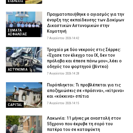
ΕΙΔΗΣΕΙΣ
Πραγματοποιήθηκε ο αγιασμός για την
έναρξη της εκπαίδευσης των Δοκίμων
Δικαστικών Αστυνομικών στην
ΣΩΜΑΤΑ
Κομοτηνή
ΑΣΦΑΛΕΙΑΣ
7 Αυγούστου 2026 14:42
Τροχαίο με δύο νεκρούς στις Σέρρες:
«Έχασε τον έλεγχο του ΙΧ, δεν τον
πρόλαβα και έπεσε πάνω μου», λέει ο
οδηγός του φορτηγού (βίντεο)
ΑΣΤΥΝΟΜΙΑ
7 Αυγούστου 2026 14:28
Πυρόπληκτοι: Τι προβλέπεται για τις
αποζημιώσεις σε «πράσινα», «κίτρινα»
και «κόκκινα» σπίτια
7 Αυγούστου 2026 14:15
CAPITAL
Λακωνία: 11 μήνες με αναστολή στον
55χρονο που έκρυβε τη σορό του
πατέρα του σε καταψύκτη