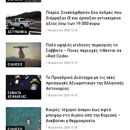
Πιερία: Συνελήφθησαν δύο άνδρες που
διέρρηξαν ΙΧ και άρπαξαν αντικείμενα
αξίας άνω των 19.000 ευρώ
7 Αυγούστου 2026 16:23
ΑΣΤΥΝΟΜΙΑ
Πολύ υψηλός κίνδυνος πυρκαγιάς το
Σάββατο – Ποιες περιοχές τίθενται σε
«Red Code»
7 Αυγούστου 2026 16:10
ΕΙΔΗΣΕΙΣ
Το Προεδρικό Διάταγμα με τις νέες
προαγωγές Αξιωματικών της Ελληνικής
Αστυνομίας
ΣΩΜΑΤΑ
7 Αυγούστου 2026 16:10
ΑΣΦΑΛΕΙΑΣ
Καιρός: Ισχυροί άνεμοι έως εφτά
μποφόρ στο Αιγαίο από την Κυριακή –
Ανεβαίνει η θερμοκρασία
7 Αυγούστου 2026 15:58
ΕΙΔΗΣΕΙΣ