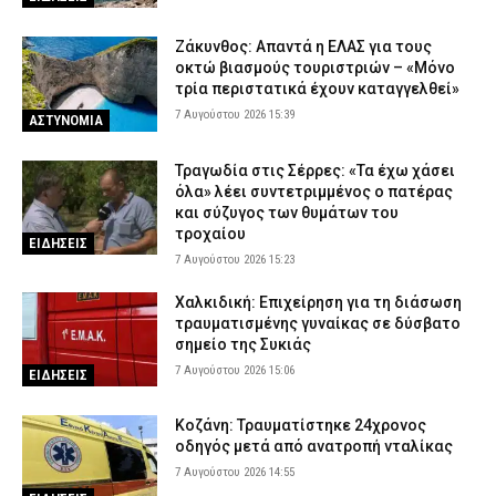
Ζάκυνθος: Απαντά η ΕΛΑΣ για τους
οκτώ βιασμούς τουριστριών – «Μόνο
τρία περιστατικά έχουν καταγγελθεί»
7 Αυγούστου 2026 15:39
ΑΣΤΥΝΟΜΙΑ
Τραγωδία στις Σέρρες: «Τα έχω χάσει
όλα» λέει συντετριμμένος ο πατέρας
και σύζυγος των θυμάτων του
τροχαίου
ΕΙΔΗΣΕΙΣ
7 Αυγούστου 2026 15:23
Χαλκιδική: Επιχείρηση για τη διάσωση
τραυματισμένης γυναίκας σε δύσβατο
σημείο της Συκιάς
7 Αυγούστου 2026 15:06
ΕΙΔΗΣΕΙΣ
Κοζάνη: Τραυματίστηκε 24χρονος
οδηγός μετά από ανατροπή νταλίκας
7 Αυγούστου 2026 14:55