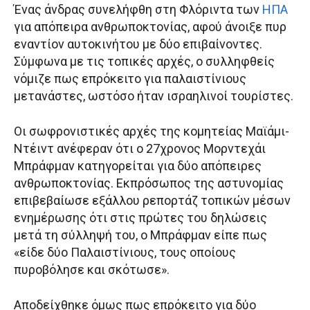
Ένας άνδρας συνελήφθη στη Φλόριντα των
ΗΠΑ
για απόπειρα ανθρωποκτονίας, αφού άνοιξε πυρ
εναντίον αυτοκινήτου με δύο επιβαίνοντες.
Σύμφωνα με τις τοπικές αρχές, ο συλληφθείς
νόμιζε πως επρόκειτο για παλαιστίνιους
μετανάστες, ωστόσο ήταν ισραηλινοί τουρίστες.
Οι σωφρονιστικές αρχές της κομητείας Μαϊάμι-
Ντέιντ ανέφεραν ότι ο 27χρονος Μορντεχάι
Μπράφμαν κατηγορείται για δύο απόπειρες
ανθρωποκτονίας. Εκπρόσωπος της αστυνομίας
επιβεβαίωσε εξάλλου ρεπορτάζ τοπικών μέσων
ενημέρωσης ότι στις πρώτες του δηλώσεις
μετά τη σύλληψή του, ο Μπράφμαν είπε πως
«είδε δύο Παλαιστίνιους, τους οποίους
πυροβόλησε και σκότωσε».
Αποδείχθηκε όμως πως επρόκειτο για δύο