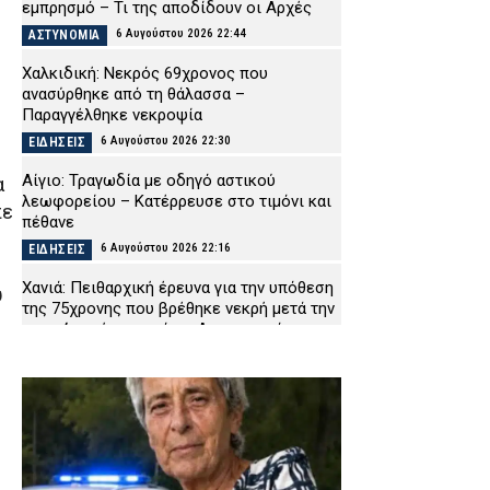
εμπρησμό – Τι της αποδίδουν οι Αρχές
6 Αυγούστου 2026 22:44
ΑΣΤΥΝΟΜΙΑ
Χαλκιδική: Νεκρός 69χρονος που
ανασύρθηκε από τη θάλασσα –
Παραγγέλθηκε νεκροψία
6 Αυγούστου 2026 22:30
ΕΙΔΗΣΕΙΣ
Αίγιο: Τραγωδία με οδηγό αστικού
α
λεωφορείου – Κατέρρευσε στο τιμόνι και
πε
πέθανε
6 Αυγούστου 2026 22:16
ΕΙΔΗΣΕΙΣ
Χανιά: Πειθαρχική έρευνα για την υπόθεση
υ
της 75χρονης που βρέθηκε νεκρή μετά την
αποχώρησή της από το Αστυνομικό
Μέγαρο
6 Αυγούστου 2026 22:01
ΑΣΤΥΝΟΜΙΑ
Εύβοια: Νεκρός ο 35χρονος που πάλευε
για τη ζωή του μετά το τροχαίο με
αγριογούρουνο
6 Αυγούστου 2026 21:47
ΕΙΔΗΣΕΙΣ