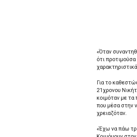
«Όταν συναντηθ
ότι προτιμούσα 
χαρακτηριστικά
Για το καθεστώς
21χρονου Νικήτ
κοιμόταν με τα 
που μέσα στην ν
χρειαζόταν.
«Έχω να πάω τρί
Κοιμόμουν στον 