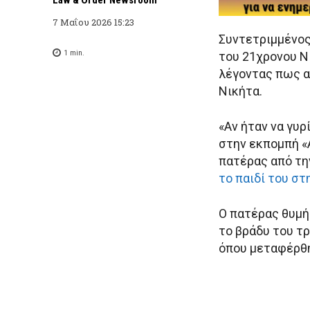
7 Μαΐου 2026 15:23
Συντετριμμένος
1
min.
του 21χρονου Ν
λέγοντας πως αν
Νικήτα.
«Αν ήταν να γυρ
στην εκπομπή «
πατέρας από τη
το παιδί του στ
Ο πατέρας θυμή
το βράδυ του τ
όπου μεταφέρθη