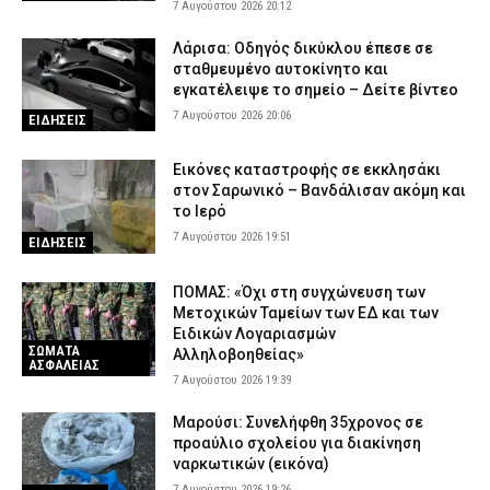
7 Αυγούστου 2026 20:12
Λάρισα: Οδηγός δικύκλου έπεσε σε
σταθμευμένο αυτοκίνητο και
εγκατέλειψε το σημείο – Δείτε βίντεο
7 Αυγούστου 2026 20:06
ΕΙΔΗΣΕΙΣ
Εικόνες καταστροφής σε εκκλησάκι
στον Σαρωνικό – Βανδάλισαν ακόμη και
το Ιερό
7 Αυγούστου 2026 19:51
ΕΙΔΗΣΕΙΣ
ΠΟΜΑΣ: «Όχι στη συγχώνευση των
Μετοχικών Ταμείων των ΕΔ και των
Ειδικών Λογαριασμών
ΣΩΜΑΤΑ
Αλληλοβοηθείας»
ΑΣΦΑΛΕΙΑΣ
7 Αυγούστου 2026 19:39
Μαρούσι: Συνελήφθη 35χρονος σε
προαύλιο σχολείου για διακίνηση
ναρκωτικών (εικόνα)
7 Αυγούστου 2026 19:26