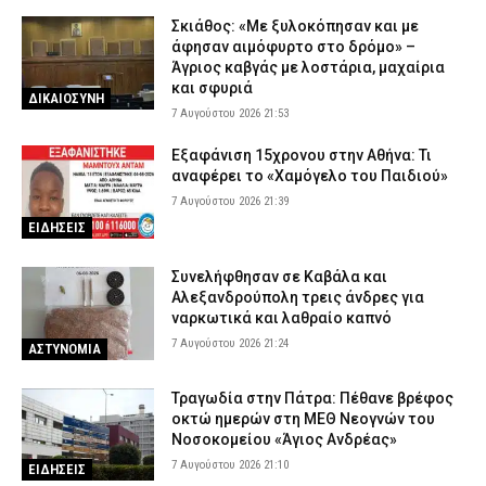
Σκιάθος: «Με ξυλοκόπησαν και με
άφησαν αιμόφυρτο στο δρόμο» –
Άγριος καβγάς με λοστάρια, μαχαίρια
και σφυριά
ΔΙΚΑΙΟΣΥΝΗ
7 Αυγούστου 2026 21:53
Εξαφάνιση 15χρονου στην Αθήνα: Τι
αναφέρει το «Χαμόγελο του Παιδιού»
7 Αυγούστου 2026 21:39
ΕΙΔΗΣΕΙΣ
Συνελήφθησαν σε Καβάλα και
Αλεξανδρούπολη τρεις άνδρες για
ναρκωτικά και λαθραίο καπνό
7 Αυγούστου 2026 21:24
ΑΣΤΥΝΟΜΙΑ
Τραγωδία στην Πάτρα: Πέθανε βρέφος
οκτώ ημερών στη ΜΕΘ Νεογνών του
Νοσοκομείου «Άγιος Ανδρέας»
7 Αυγούστου 2026 21:10
ΕΙΔΗΣΕΙΣ