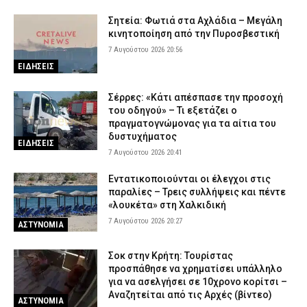
Σητεία: Φωτιά στα Αχλάδια – Μεγάλη
κινητοποίηση από την Πυροσβεστική
7 Αυγούστου 2026 20:56
ΕΙΔΗΣΕΙΣ
Σέρρες: «Κάτι απέσπασε την προσοχή
του οδηγού» – Τι εξετάζει ο
πραγματογνώμονας για τα αίτια του
δυστυχήματος
ΕΙΔΗΣΕΙΣ
7 Αυγούστου 2026 20:41
Εντατικοποιούνται οι έλεγχοι στις
παραλίες – Τρεις συλλήψεις και πέντε
«λουκέτα» στη Χαλκιδική
7 Αυγούστου 2026 20:27
ΑΣΤΥΝΟΜΙΑ
Σοκ στην Κρήτη: Τουρίστας
προσπάθησε να χρηματίσει υπάλληλο
για να ασελγήσει σε 10χρονο κορίτσι –
Αναζητείται από τις Αρχές (βίντεο)
ΑΣΤΥΝΟΜΙΑ