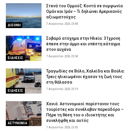
προχώρησε σε δωρεά ειδών ιματισμού στο Αστυνομικό Τμήμα
Στενά του Ορμούζ: Κοντά σε συμφωνία
7 Αυγούστου 2026 16:48
Ομάν και Ιράν – Τι δηλώνει Αμερικανός
ΣΩΜΑΤΑ ΑΣΦΑΛΕΙΑΣ
αξιωματούχος
7 Αυγούστου 2026 23:48
ΔΙΕΘΝΗ
Σοβαρό ατύχημα στην Ηλεία: 31χρονη
έπεσε στην άμμο και υπέστη κάταγμα
στον αυχένα
7 Αυγούστου 2026 23:34
ΕΙΔΗΣΕΙΣ
Τραγωδίες σε Βόλο, Χαλκίδα και Βούλα:
Τρεις ηλικιωμένοι έχασαν τη ζωή τους
στη θάλασσα
7 Αυγούστου 2026 23:19
ΕΙΔΗΣΕΙΣ
Χανιά: Αστυνομικοί παρίσταναν τους
τουρίστες και συνέλαβαν παρκαδόρο –
Πήρε τη θέση του ο ιδιοκτήτης και
συνελήφθη και αυτός
ΑΣΤΥΝΟΜΙΑ
7 Αυγούστου 2026 23:05