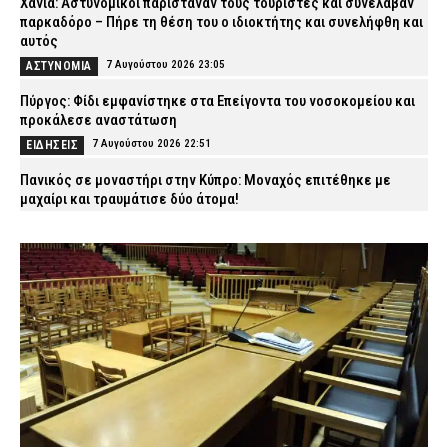
Χανιά: Αστυνομικοί παρίσταναν τους τουρίστες και συνέλαβαν
παρκαδόρο – Πήρε τη θέση του ο ιδιοκτήτης και συνελήφθη και
αυτός
7 Αυγούστου 2026 23:05
ΑΣΤΥΝΟΜΙΑ
Πύργος: Φίδι εμφανίστηκε στα Επείγοντα του νοσοκομείου και
προκάλεσε αναστάτωση
7 Αυγούστου 2026 22:51
ΕΙΔΗΣΕΙΣ
Πανικός σε μοναστήρι στην Κύπρο: Μοναχός επιτέθηκε με
μαχαίρι και τραυμάτισε δύο άτομα!
7 Αυγούστου 2026 22:36
ΔΙΕΘΝΗ
Παλαιό Φάληρο: Φωτιά σε κατάστημα με ναυτιλιακά είδη –
Εκκενώνεται προληπτικά πολυκατοικία
7 Αυγούστου 2026 22:22
ΕΙΔΗΣΕΙΣ
Νέα Αγχίαλος: Σάτυρος αυνανιζόταν κοιτώντας την 13χρονη
γειτόνισσά του – Καταδικάστηκε σε φυλάκιση
7 Αυγούστου 2026 22:07
ΔΙΚΑΙΟΣΥΝΗ
Σκιάθος: «Με ξυλοκόπησαν και με άφησαν αιμόφυρτο στο
δρόμο» – Άγριος καβγάς με λοστάρια, μαχαίρια και σφυριά