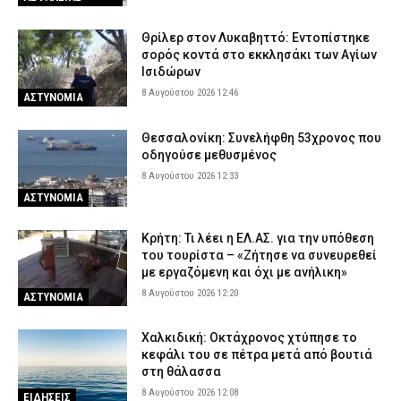
παρκαδόρο – Πήρε τη θέση του ο ιδιοκτήτης και συνελήφθη και
αυτός
Θρίλερ στον Λυκαβηττό: Εντοπίστηκε
σορός κοντά στο εκκλησάκι των Αγίων
7 Αυγούστου 2026 23:05
ΑΣΤΥΝΟΜΙΑ
Ισιδώρων
8 Αυγούστου 2026 12:46
ΑΣΤΥΝΟΜΙΑ
Θεσσαλονίκη: Συνελήφθη 53χρονος που
οδηγούσε μεθυσμένος
8 Αυγούστου 2026 12:33
ΑΣΤΥΝΟΜΙΑ
Κρήτη: Τι λέει η ΕΛ.ΑΣ. για την υπόθεση
του τουρίστα – «Ζήτησε να συνευρεθεί
με εργαζόμενη και όχι με ανήλικη»
8 Αυγούστου 2026 12:20
ΑΣΤΥΝΟΜΙΑ
Χαλκιδική: Οκτάχρονος χτύπησε το
κεφάλι του σε πέτρα μετά από βουτιά
στη θάλασσα
8 Αυγούστου 2026 12:08
ΕΙΔΗΣΕΙΣ