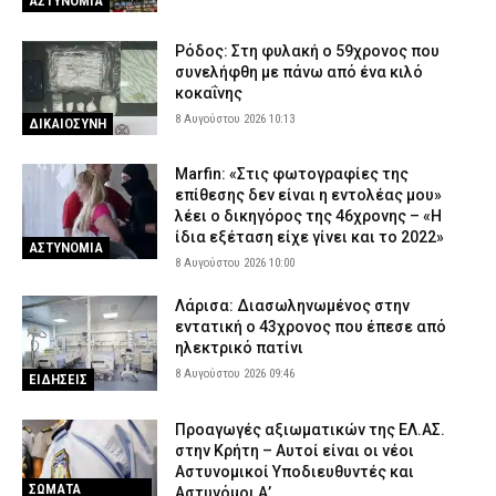
ΑΣΤΥΝΟΜΙΑ
Ρόδος: Στη φυλακή ο 59χρονος που
συνελήφθη με πάνω από ένα κιλό
κοκαΐνης
8 Αυγούστου 2026 10:13
ΔΙΚΑΙΟΣΥΝΗ
Marfin: «Στις φωτογραφίες της
επίθεσης δεν είναι η εντολέας μου»
λέει ο δικηγόρος της 46χρονης – «Η
ίδια εξέταση είχε γίνει και το 2022»
ΑΣΤΥΝΟΜΙΑ
8 Αυγούστου 2026 10:00
Λάρισα: Διασωληνωμένος στην
εντατική ο 43χρονος που έπεσε από
ηλεκτρικό πατίνι
8 Αυγούστου 2026 09:46
ΕΙΔΗΣΕΙΣ
Προαγωγές αξιωματικών της ΕΛ.ΑΣ.
στην Κρήτη – Αυτοί είναι οι νέοι
Αστυνομικοί Υποδιευθυντές και
ΣΩΜΑΤΑ
Αστυνόμοι Α’