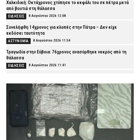
Χαλκιδική: Οκτάχρονος χτύπησε το κεφάλι του σε πέτρα μετά
από βουτιά στη θάλασσα
8 Αυγούστου 2026 12:08
ΕΙΔΗΣΕΙΣ
Συνελήφθη 14χρονος για κλοπές στην Πάτρα – Δεν είχε
εκδόσει ταυτότητα
8 Αυγούστου 2026 11:54
ΑΣΤΥΝΟΜΙΑ
Τραγωδία στην Εύβοια: 76χρονος ανασύρθηκε νεκρός από τη
θάλασσα
8 Αυγούστου 2026 11:41
ΕΙΔΗΣΕΙΣ
ΕΛ.ΑΣ.: Ο Θωμάς Νιώπας προήχθη στον βαθμό του Αστυνομικού
Υποδιευθυντή
8 Αυγούστου 2026 11:29
ΣΩΜΑΤΑ ΑΣΦΑΛΕΙΑΣ
Σέρρες: Θρίλερ με τον θάνατου του 68χρονου – Στο
«μικροσκόπιο» των Αρχών το οικογενειακό περιβάλλον του
8 Αυγούστου 2026 11:16
ΑΣΤΥΝΟΜΙΑ
Πυροσβέστες καταγγέλλουν μετακίνηση οχήματος του 1965
στο Πόρτο Γερμενό: «Δεν είμαστε αναλώσιμοι»
8 Αυγούστου 2026 11:02
ΣΩΜΑΤΑ ΑΣΦΑΛΕΙΑΣ