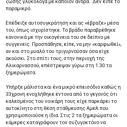
ζώσης γλυκόλογα με κάποιον άνδρα. Δεν είπε το
παραμικρό.
Επέδειξε αυτοσυγκράτηση και ας «έβραζε» μέσα
του, όπως ισχυρίστηκε. Το βράδυ παραβρέθηκε
κανονικά με την οικογένεια του σε δείπνο με
συγγενείς. Προσπάθησε, είπε, να μην «καρφωθεί»,
αν και στο μυαλό του τριγυρνούσαν όσα είχε
ακούσει. Στο σπίτι τους, στην περιοχή της
Αλικαρνασσού, επέστρεψαν γύρω στη 1.30 τα
ξημερώματα.
Υπήρξε μάλιστα και ένα μικρό επεισόδιο καθώς η
33χρονη ενοχλήθηκε έντονα από το γεγονός ότι
καλεσμένος του νοικάρη τους είχε παρκάρει το
αυτοκίνητο στη θέση στάθμευσης ΑμεΑ που
χρησιμοποιούσε η ίδια. Στις 2 τα ξημερώματα οι
κάμερες καταγράφουν τον συζυγοκτόνο να