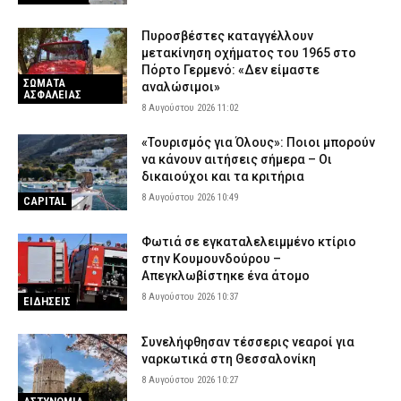
Πυροσβέστες καταγγέλλουν
μετακίνηση οχήματος του 1965 στο
Πόρτο Γερμενό: «Δεν είμαστε
ΣΩΜΑΤΑ
αναλώσιμοι»
ΑΣΦΑΛΕΙΑΣ
8 Αυγούστου 2026 11:02
«Τουρισμός για Όλους»: Ποιοι μπορούν
να κάνουν αιτήσεις σήμερα – Οι
δικαιούχοι και τα κριτήρια
8 Αυγούστου 2026 10:49
CAPITAL
Φωτιά σε εγκαταλελειμμένο κτίριο
στην Κουμουνδούρου –
Απεγκλωβίστηκε ένα άτομο
8 Αυγούστου 2026 10:37
ΕΙΔΗΣΕΙΣ
Συνελήφθησαν τέσσερις νεαροί για
ναρκωτικά στη Θεσσαλονίκη
8 Αυγούστου 2026 10:27