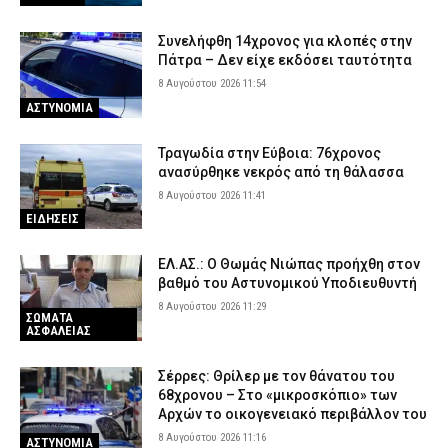
Συνελήφθη 14χρονος για κλοπές στην
Πάτρα – Δεν είχε εκδόσει ταυτότητα
8 Αυγούστου 2026 11:54
ΑΣΤΥΝΟΜΙΑ
Τραγωδία στην Εύβοια: 76χρονος
ανασύρθηκε νεκρός από τη θάλασσα
8 Αυγούστου 2026 11:41
ΕΙΔΗΣΕΙΣ
ΕΛ.ΑΣ.: Ο Θωμάς Νιώπας προήχθη στον
βαθμό του Αστυνομικού Υποδιευθυντή
8 Αυγούστου 2026 11:29
ΣΩΜΑΤΑ
ΑΣΦΑΛΕΙΑΣ
Σέρρες: Θρίλερ με τον θάνατου του
68χρονου – Στο «μικροσκόπιο» των
Αρχών το οικογενειακό περιβάλλον του
8 Αυγούστου 2026 11:16
ΑΣΤΥΝΟΜΙΑ