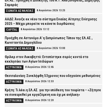
ΕΛ.ΑΣ.: Προήχθη ο Διοικητής του Α.Τ. Αλεξάνδρειας, Δημήτρης
Σαμαράς
8 Αυγούστου 2026 13:25
ΣΩΜΑΤΑ ΑΣΦΑΛΕΙΑΣ
ΑΑΔΕ: Άνοιξε εκ νέου το σύστημα Ενιαίας Αίτησης Ενίσχυσης
2025 – Μέχρι μπορείτε να κάνετε διορθώσεις
8 Αυγούστου 2026 13:12
CAPITAL
Προήχθη σε Αστυνόμο Α’ η Εκπρόσωπος Τύπου της ΕΛ.ΑΣ.,
Κωνσταντία Δημογλίδου
8 Αυγούστου 2026 13:00
ΣΩΜΑΤΑ ΑΣΦΑΛΕΙΑΣ
Θρίλερ στον Λυκαβηττό: Εντοπίστηκε σορός κοντά στο
εκκλησάκι των Αγίων Ισιδώρων
8 Αυγούστου 2026 12:46
ΑΣΤΥΝΟΜΙΑ
Θεσσαλονίκη: Συνελήφθη 53χρονος που οδηγούσε μεθυσμένος
8 Αυγούστου 2026 12:33
ΑΣΤΥΝΟΜΙΑ
Κρήτη: Τι λέει η ΕΛ.ΑΣ. για την υπόθεση του τουρίστα – «Ζήτησε
να συνευρεθεί με εργαζόμενη και όχι με ανήλικη»
8 Αυγούστου 2026 12:20
ΑΣΤΥΝΟΜΙΑ