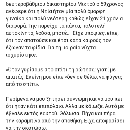
δευτεροβάθμιου δικαστηρίου Μικτού ο 59χρονος
ανέφερε ότι η Ντία ήταν μία πολύ όμορφη
γυναίκα και πολύ νεότερη καθώς είχαν 21 χρόνια
διαφορά. Της παρείχε τα πάντα, πολυτελή
αυτοκίνητα, λούσα, μποτέ… Είχε υποψίες, είπε,
ότι τον απατούσε και έτσι κατά καιρούς τον
έζωναν τα φίδια. Για τη μοιραία νύχτα
ισχυρίστηκε:
«Όταν γυρίσαμε στο σπίτι τη ρώτησα: γιατί με
απατάς; Εκείνη μου είπε «δεν σε θέλω, να φύγεις
από το σπίτι».
Περίμενα να μου ζητήσει συγνώμη και να μου πει
ότι ήταν κάτι επιπόλαιο. Αλλά με έδιωξε. Αυτό με
έβγαλε εκτός εαυτού. Θόλωσα. Πήγα και πήρα
την καραμπίνα από την αποθήκη. Είχα αποφασίσει
να την σκοτώσω.