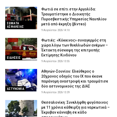
Φωτιά σε σπίτι στην Αργολίδα:
Τραυματίστηκε o Διοικητής
Πυροσβεστικής Υπηρεσίας Ναυπλίου
ΣΩΜΑΤΑ
μετά από έκρηξη (βίντεο)
ΑΣΦΑΛΕΙΑΣ
9 Αυγούστου 2026 14:10
Φωτιές: «Κόκκινος» συναγερμός στη
χώρα λόγω των θυελλωδών ανέμων –
Έκτακτη σύσκεψη της επιτροπής
Εκτίμησης Κινδύνου
ΕΙΔΗΣΕΙΣ
9 Αυγούστου 2026 13:55
Αθηνών-Σουνίου: Ελεύθερος ο
20χρονος οδηγός του ΙΧ που έκανε
παράνομη αναστροφή και τραυμάτισε
δύο αστυνομικούς της ΔΙΑΣ
ΑΣΤΥΝΟΜΙΑ
9 Αυγούστου 2026 13:39
Θεσσαλονίκη: Συνελήφθη φυγόποινος
με 11 χρόνια κάθειρξη για ναρκωτικά –
Έκρυβαν κάνναβη σε κάδο