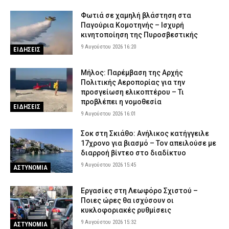
400 γραμμάρια κάνναβης, ζυγαριά και χάπια σε σπίτι
Φωτιά σε χαμηλή βλάστηση στα
9 Αυγούστου 2026 09:10
ΑΣΤΥΝΟΜΙΑ
Παγούρια Κομοτηνής – Ισχυρή
κινητοποίηση της Πυροσβεστικής
Συναγερμός: Εξαφανίστηκε 31χρονος στην Έδεσσα
9 Αυγούστου 2026 16:20
ΕΙΔΗΣΕΙΣ
9 Αυγούστου 2026 08:53
ΑΣΤΥΝΟΜΙΑ
Αγρίνιο: Συνελήφθη μεθυσμένος οδηγός – Στο ΙΧ είχε γεμιστήρα
Μήλος: Παρέμβαση της Αρχής
με επτά φυσίγγια
Πολιτικής Αεροπορίας για την
προσγείωση ελικοπτέρου – Τι
9 Αυγούστου 2026 08:38
ΑΣΤΥΝΟΜΙΑ
προβλέπει η νομοθεσία
ΕΙΔΗΣΕΙΣ
9 Αυγούστου 2026 16:01
Σοκ στη Σκιάθο: Ανήλικος κατήγγειλε
17χρονο για βιασμό – Τον απειλούσε με
διαρροή βίντεο στο διαδίκτυο
9 Αυγούστου 2026 15:45
ΑΣΤΥΝΟΜΙΑ
Εργασίες στη Λεωφόρο Σχιστού –
Ποιες ώρες θα ισχύσουν οι
κυκλοφοριακές ρυθμίσεις
9 Αυγούστου 2026 15:32
ΑΣΤΥΝΟΜΙΑ