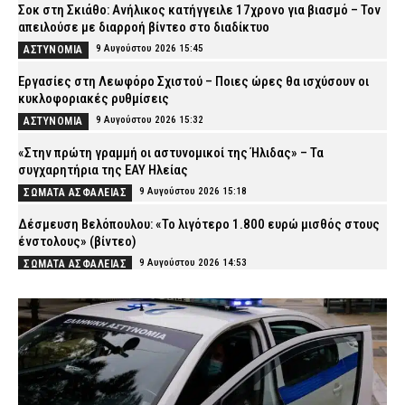
Σοκ στη Σκιάθο: Ανήλικος κατήγγειλε 17χρονο για βιασμό – Τον
απειλούσε με διαρροή βίντεο στο διαδίκτυο
9 Αυγούστου 2026 15:45
ΑΣΤΥΝΟΜΙΑ
Εργασίες στη Λεωφόρο Σχιστού – Ποιες ώρες θα ισχύσουν οι
κυκλοφοριακές ρυθμίσεις
9 Αυγούστου 2026 15:32
ΑΣΤΥΝΟΜΙΑ
«Στην πρώτη γραμμή οι αστυνομικοί της Ήλιδας» – Τα
συγχαρητήρια της ΕΑΥ Ηλείας
9 Αυγούστου 2026 15:18
ΣΩΜΑΤΑ ΑΣΦΑΛΕΙΑΣ
Δέσμευση Βελόπουλου: «Το λιγότερο 1.800 ευρώ μισθός στους
ένστολους» (βίντεο)
9 Αυγούστου 2026 14:53
ΣΩΜΑΤΑ ΑΣΦΑΛΕΙΑΣ
Βόλος: Ανήλικος με τέσσερις συσκευασίες κάνναβης – Τον
εντόπισαν αστυνομικοί της ΟΠΚΕ
9 Αυγούστου 2026 14:39
ΑΣΤΥΝΟΜΙΑ
Λέσβος: Συνελήφθη 23χρονος που πέταξε τσιγάρο και
προκλήθηκε φωτιά σε ξερά χόρτα