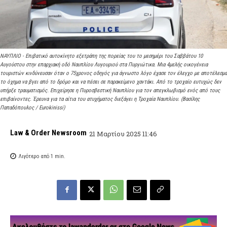
ΝΑΥΠΛΙΟ - Επιβατικό αυτοκίνητο εξετράπη της πορείας του το μεσημέρι του Σαββάτου 10
Αυγούστου στην επαρχιακή οδό Ναυπλίου Λυγουριού στα Πυργιώτικα. Μια 4μελής οικογένεια
τουριστών κινδύνευσαν όταν ο 75χρονος οδηγός για άγνωστο λόγο έχασε τον έλεγχο με αποτέλεσμα
το όχημα να βγει από το δρόμο και να πέσει σε παρακείμενο χαντάκι. Από το τροχαίο ευτυχώς δεν
υπήρξε τραυματισμός. Επιχείρησε η Πυροσβεστική Ναυπλίου για τον απεγκλωβισμό ενός από τους
επιβαίνοντες. Έρευνα για τα αίτια του ατυχήματος διεξάγει η Τροχαία Ναυπλίου. (Βασίλης
Παπαδόπουλος / Eurokinissi)
Law & Order Newsroom
21 Μαρτίου 2025 11:46
Λιγότερο από 1
min.