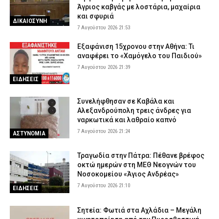
Άγριος καβγάς με λοστάρια, μαχαίρια
και σφυριά
ΔΙΚΑΙΟΣΥΝΗ
7 Αυγούστου 2026 21:53
Εξαφάνιση 15χρονου στην Αθήνα: Τι
αναφέρει το «Χαμόγελο του Παιδιού»
7 Αυγούστου 2026 21:39
ΕΙΔΗΣΕΙΣ
Συνελήφθησαν σε Καβάλα και
Αλεξανδρούπολη τρεις άνδρες για
ναρκωτικά και λαθραίο καπνό
7 Αυγούστου 2026 21:24
ΑΣΤΥΝΟΜΙΑ
Τραγωδία στην Πάτρα: Πέθανε βρέφος
οκτώ ημερών στη ΜΕΘ Νεογνών του
Νοσοκομείου «Άγιος Ανδρέας»
7 Αυγούστου 2026 21:10
ΕΙΔΗΣΕΙΣ
Σητεία: Φωτιά στα Αχλάδια – Μεγάλη