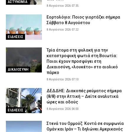
ΑΣΤΥΝΟΜΙΑ
– Μεταφέρθηκε στο νοσοκομείο
8 Αυγούστου 2026 07:35
7 Αυγούστου 2026 17:37
ΕΙΔΗΣΕΙΣ
Εορτολόγιο: Ποιος γιορτάζει σήμερα
Περίεργο περιστατικό στη Θεσσαλονίκη: Καταδίωξαν BMW, την
Σάββατο 8 Αυγούστου
εμβόλισαν και εξαφανίστηκαν πριν φτάσει η Αστυνομία (βίντεο)
8 Αυγούστου 2026 07:22
7 Αυγούστου 2026 17:25
ΑΣΤΥΝΟΜΙΑ
ΕΙΔΗΣΕΙΣ
Τρία άτομα στη φυλακή για την
καταστροφική φωτιά στη Βοιωτία:
Ποιοι έχουν προσφύγει στη
Δικαιοσύνη, «λουκέτο» στο αιολικό
ΔΙΚΑΙΟΣΥΝΗ
πάρκο
8 Αυγούστου 2026 07:10
ΔΕΔΔΗΕ: Διακοπές ρεύματος σήμερα
(8/8) στην Αττική – Δείτε αναλυτικά
ώρες και οδούς
8 Αυγούστου 2026 04:00
ΕΙΔΗΣΕΙΣ
Στενά του Ορμούζ: Κοντά σε συμφωνία
Ομάν και Ιράν – Τι δηλώνει Αμερικανός