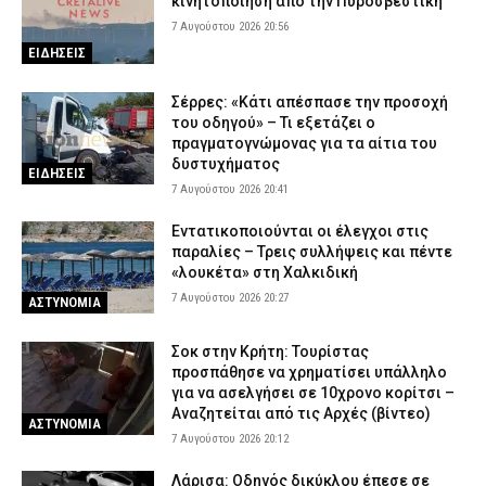
κινητοποίηση από την Πυροσβεστική
7 Αυγούστου 2026 20:56
ΕΙΔΗΣΕΙΣ
Σέρρες: «Κάτι απέσπασε την προσοχή
του οδηγού» – Τι εξετάζει ο
πραγματογνώμονας για τα αίτια του
δυστυχήματος
ΕΙΔΗΣΕΙΣ
7 Αυγούστου 2026 20:41
Εντατικοποιούνται οι έλεγχοι στις
παραλίες – Τρεις συλλήψεις και πέντε
«λουκέτα» στη Χαλκιδική
7 Αυγούστου 2026 20:27
ΑΣΤΥΝΟΜΙΑ
Σοκ στην Κρήτη: Τουρίστας
προσπάθησε να χρηματίσει υπάλληλο
για να ασελγήσει σε 10χρονο κορίτσι –
Αναζητείται από τις Αρχές (βίντεο)
ΑΣΤΥΝΟΜΙΑ
7 Αυγούστου 2026 20:12
Λάρισα: Οδηγός δικύκλου έπεσε σε