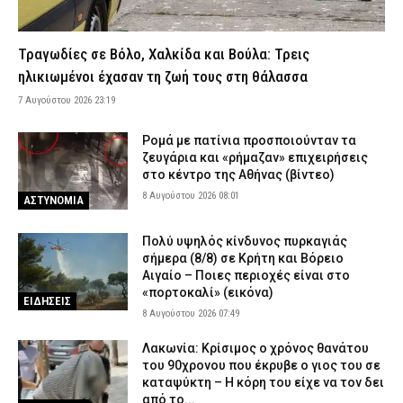
του πραγματικού εισοδήματος των νοικοκυριών
7 Αυγούστου 2026 19:01
CAPITAL
Τραγωδίες σε Βόλο, Χαλκίδα και Βούλα: Τρεις
Άρειος Πάγος: Δεν ανασύρεται η υπόθεση των υποκλοπών από
το αρχείο
ηλικιωμένοι έχασαν τη ζωή τους στη θάλασσα
7 Αυγούστου 2026 18:40
ΔΙΚΑΙΟΣΥΝΗ
7 Αυγούστου 2026 23:19
Συνελήφθησαν τέσσερις διακινητές μεταναστών σε Έβρο και
Ρομά με πατίνια προσποιούνταν τα
Ροδόπη – Μετέφεραν 15 αλλοδαπούς
ζευγάρια και «ρήμαζαν» επιχειρήσεις
7 Αυγούστου 2026 18:27
ΑΣΤΥΝΟΜΙΑ
στο κέντρο της Αθήνας (βίντεο)
Πυρκαγιά στην Ερμακιά Κοζάνης – Στη μάχη εναέρια και επίγεια
8 Αυγούστου 2026 08:01
ΑΣΤΥΝΟΜΙΑ
μέσα
7 Αυγούστου 2026 18:15
ΕΙΔΗΣΕΙΣ
Πολύ υψηλός κίνδυνος πυρκαγιάς
σήμερα (8/8) σε Κρήτη και Βόρειο
Έφυγε από τη ζωή η δημοσιογράφος Χριστίνα Πιτουρά
Αιγαίο – Ποιες περιοχές είναι στο
7 Αυγούστου 2026 18:02
«πορτοκαλί» (εικόνα)
ΕΙΔΗΣΕΙΣ
ΕΙΔΗΣΕΙΣ
8 Αυγούστου 2026 07:49
Άνω Λιόσια: Προφυλακίστηκαν οι δύο άνδρες για τον θάνατο
ηλικιωμένου που εντοπίστηκε εγκαταλελειμμένος
Λακωνία: Κρίσιμος ο χρόνος θανάτου
7 Αυγούστου 2026 17:50
ΔΙΚΑΙΟΣΥΝΗ
του 90χρονου που έκρυβε ο γιος του σε
καταψύκτη – Η κόρη του είχε να τον δει
Κόρινθος: Αυτοκίνητο παρέσυρε γυναίκα στο κέντρο της πόλης
από το...