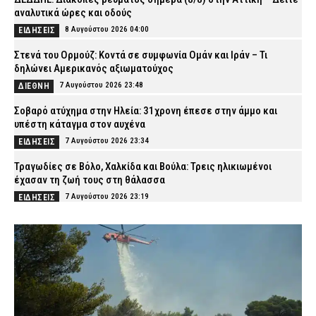
αναλυτικά ώρες και οδούς
8 Αυγούστου 2026 04:00
ΕΙΔΗΣΕΙΣ
Στενά του Ορμούζ: Κοντά σε συμφωνία Ομάν και Ιράν – Τι
δηλώνει Αμερικανός αξιωματούχος
7 Αυγούστου 2026 23:48
ΔΙΕΘΝΗ
Σοβαρό ατύχημα στην Ηλεία: 31χρονη έπεσε στην άμμο και
υπέστη κάταγμα στον αυχένα
7 Αυγούστου 2026 23:34
ΕΙΔΗΣΕΙΣ
Τραγωδίες σε Βόλο, Χαλκίδα και Βούλα: Τρεις ηλικιωμένοι
έχασαν τη ζωή τους στη θάλασσα
7 Αυγούστου 2026 23:19
ΕΙΔΗΣΕΙΣ
Χανιά: Αστυνομικοί παρίσταναν τους τουρίστες και συνέλαβαν
παρκαδόρο – Πήρε τη θέση του ο ιδιοκτήτης και συνελήφθη και
αυτός
7 Αυγούστου 2026 23:05
ΑΣΤΥΝΟΜΙΑ
Πύργος: Φίδι εμφανίστηκε στα Επείγοντα του νοσοκομείου και
προκάλεσε αναστάτωση