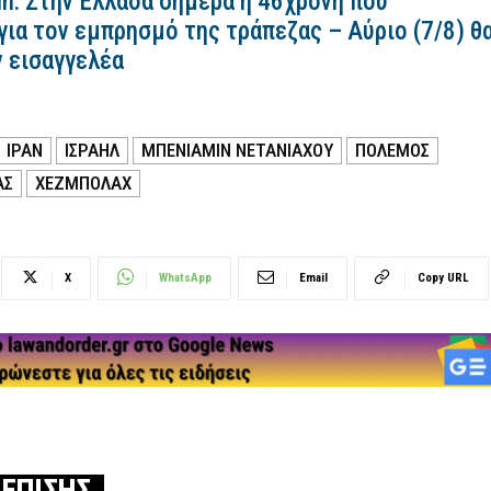
n: Στην Ελλάδα σήμερα η 46χρονη που
για τον εμπρησμό της τράπεζας – Αύριο (7/8) θ
ν εισαγγελέα
ΙΡΑΝ
ΙΣΡΑΗΛ
ΜΠΕΝΙΑΜΊΝ ΝΕΤΑΝΙΆΧΟΥ
ΠΟΛΕΜΟΣ
ΑΣ
ΧΕΖΜΠΟΛΑΧ
X
WhatsApp
Email
Copy URL