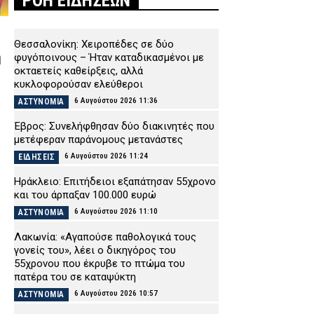
ΡΟΗ ΕΙΔΗΣΕΩΝ
Θεσσαλονίκη: Χειροπέδες σε δύο
η
φυγόποινους – Ήταν καταδικασμένοι με
οκταετείς καθείρξεις, αλλά
κυκλοφορούσαν ελεύθεροι
6 Αυγούστου 2026 11:36
ΑΣΤΥΝΟΜΙΑ
Έβρος: Συνελήφθησαν δύο διακινητές που
μετέφεραν παράνομους μετανάστες
6 Αυγούστου 2026 11:24
ΕΙΔΗΣΕΙΣ
Ηράκλειο: Επιτήδειοι εξαπάτησαν 55χρονο
και του άρπαξαν 100.000 ευρώ
6 Αυγούστου 2026 11:10
ΑΣΤΥΝΟΜΙΑ
Λακωνία: «Αγαπούσε παθολογικά τους
γονείς του», λέει ο δικηγόρος του
55χρονου που έκρυβε το πτώμα του
πατέρα του σε καταψύκτη
6 Αυγούστου 2026 10:57
ΑΣΤΥΝΟΜΙΑ