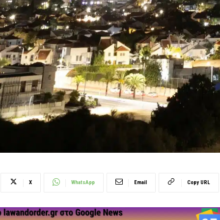
X
WhatsApp
Email
Copy URL