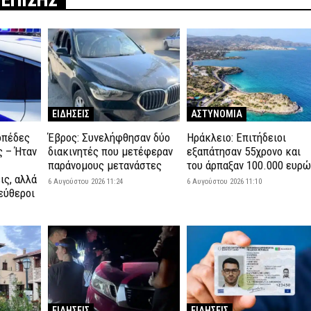
 ΕΠΙΣΗΣ
ΕΙΔΗΣΕΙΣ
ΑΣΤΥΝΟΜΙΑ
οπέδες
Έβρος: Συνελήφθησαν δύο
Ηράκλειο: Επιτήδειοι
ς – Ήταν
διακινητές που μετέφεραν
εξαπάτησαν 55χρονο και
παράνομους μετανάστες
του άρπαξαν 100.000 ευρ
ις, αλλά
6 Αυγούστου 2026 11:24
6 Αυγούστου 2026 11:10
εύθεροι
ΕΙΔΗΣΕΙΣ
ΕΙΔΗΣΕΙΣ