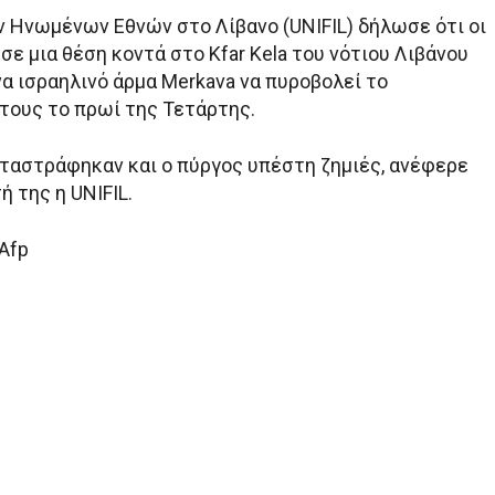
 Ηνωμένων Εθνών στο Λίβανο (UNIFIL) δήλωσε ότι οι
σε μια θέση κοντά στο Kfar Kela του νότιου Λιβάνου
α ισραηλινό άρμα Merkava να πυροβολεί το
τους το πρωί της Τετάρτης.
ταστράφηκαν και ο πύργος υπέστη ζημιές, ανέφερε
 της η UNIFIL.
 Afp