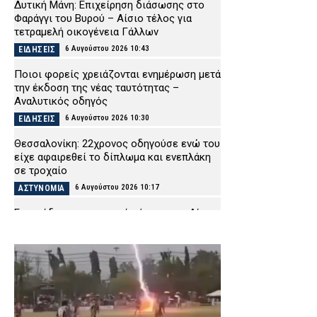
Δυτική Μάνη: Επιχείρηση διάσωσης στο
Φαράγγι του Βυρού – Αίσιο τέλος για
τετραμελή οικογένεια Γάλλων
6 Αυγούστου 2026 10:43
ΕΙΔΗΣΕΙΣ
Ποιοι φορείς χρειάζονται ενημέρωση μετά
την έκδοση της νέας ταυτότητας –
Αναλυτικός οδηγός
6 Αυγούστου 2026 10:30
ΕΙΔΗΣΕΙΣ
Θεσσαλονίκη: 22χρονος οδηγούσε ενώ του
είχε αφαιρεθεί το δίπλωμα και ενεπλάκη
σε τροχαίο
6 Αυγούστου 2026 10:17
ΑΣΤΥΝΟΜΙΑ
Επεισόδιο σε νυχτερινό κέντρο στο Αίγιο:
Δύο αλλοδαπές ξυλοκόπησαν και
λήστεψαν γυναίκα – Συνελήφθησαν από
την ΕΛ.ΑΣ.
6 Αυγούστου 2026 10:03
ΑΣΤΥΝΟΜΙΑ
Ηράκλειο: Συνελήφθη 73χρονος για την
ισχυρή έκρηξη έξω από φούρνο