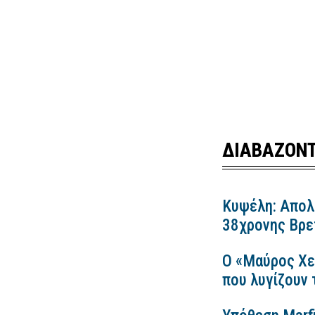
ΔΙΑΒΑΖΟΝΤ
Κυψέλη: Απολ
38χρονης Βρετ
Ο «Μαύρος Χε
που λυγίζουν