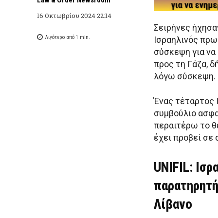
16 Οκτωβρίου 2024 22:14
Σειρήνες ήχησα
Λιγότερο από 1
min.
Ισραηλινός πρω
σύσκεψη για να
προς τη Γάζα, 
λόγω σύσκεψη.
Ένας τέταρτος 
συμβούλιο ασφα
περαιτέρω το θ
έχει προβεί σε 
UNIFIL: Ισ
παρατηρητή
Λίβανο