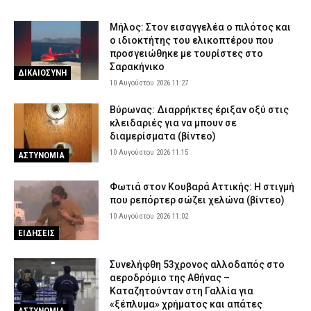
Κέρκυρα: Φωτιά σε δασική έκταση στον Άγιο Γεώργιο –
Κινητοποιήθηκε η Πυροσβεστική
Μήλος: Στον εισαγγελέα ο πιλότος και
ο ιδιοκτήτης του ελικοπτέρου που
9 Αυγούστου 2026 21:04
ΕΙΔΗΣΕΙΣ
προσγειώθηκε με τουρίστες στο
Τραγωδία στην Καβάλα: Νεκρή 65χρονη λουόμενη στους
Σαρακήνικο
ΔΙΚΑΙΟΣΥΝΗ
Αμμόλοφους
10 Αυγούστου 2026 11:27
9 Αυγούστου 2026 20:49
ΕΙΔΗΣΕΙΣ
Βύρωνας: Διαρρήκτες έριξαν οξύ στις
ΑΑΔΕ: Κατασχέθηκαν 1.296 φιάλες παράνομου φρέον σε
κλειδαριές για να μπουν σε
Κήπους και Δοϊράνη – Διαφυγόντες δασμοί 338.000 ευρώ
διαμερίσματα (βίντεο)
(εικόνες)
10 Αυγούστου 2026 11:15
ΑΣΤΥΝΟΜΙΑ
9 Αυγούστου 2026 20:31
ΕΙΔΗΣΕΙΣ
Φωτιά στον Κουβαρά Αττικής: Η στιγμή
Πέθανε ο ηθοποιός Νίκος Καλογερόπουλος
που ρεπόρτερ σώζει χελώνα (βίντεο)
9 Αυγούστου 2026 20:12
ΕΙΔΗΣΕΙΣ
10 Αυγούστου 2026 11:02
Προήχθησαν έξι αξιωματικοί της ΕΛ.ΑΣ. στην Π.Ε. Κοζάνης – Οι
ΕΙΔΗΣΕΙΣ
νέοι τους βαθμοί
9 Αυγούστου 2026 20:00
ΣΩΜΑΤΑ ΑΣΦΑΛΕΙΑΣ
Συνελήφθη 53χρονος αλλοδαπός στο
αεροδρόμιο της Αθήνας –
Γαλάζιες Σημαίες στην Αττική: Οι 17 βραβευμένες ακτές και τα
Καταζητούνταν στη Γαλλία για
σημεία όπου απαγορεύεται το μπάνιο
«ξέπλυμα» χρήματος και απάτες
ΑΣΤΥΝΟΜΙΑ