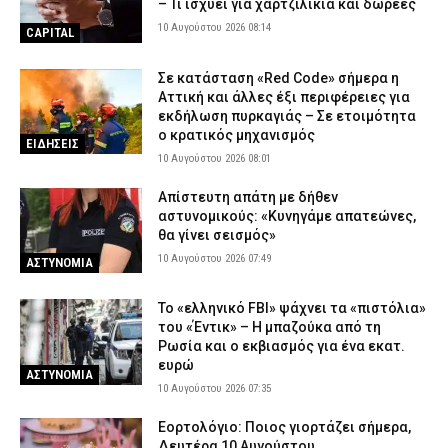
– Τι ισχύει για χαρτζιλίκια και δωρεές
10 Αυγούστου 2026 08:14
CAPITAL
Σε κατάσταση «Red Code» σήμερα η
Αττική και άλλες έξι περιφέρειες για
εκδήλωση πυρκαγιάς – Σε ετοιμότητα
ο κρατικός μηχανισμός
ΕΙΔΗΣΕΙΣ
10 Αυγούστου 2026 08:01
Απίστευτη απάτη με δήθεν
αστυνομικούς: «Κυνηγάμε απατεώνες,
θα γίνει σεισμός»
10 Αυγούστου 2026 07:49
ΑΣΤΥΝΟΜΙΑ
Το «ελληνικό FBI» ψάχνει τα «πιστόλια»
του «Έντικ» – Η μπαζούκα από τη
Ρωσία και ο εκβιασμός για ένα εκατ.
ευρώ
ΑΣΤΥΝΟΜΙΑ
10 Αυγούστου 2026 07:35
Εορτολόγιο: Ποιος γιορτάζει σήμερα,
Δευτέρα 10 Αυγούστου