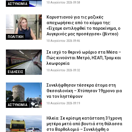
10 Αυγούστου 2026 09:58
ΑΣΤΥΝΟΜΙΑ
Καρυστιανού για τις μαζικές
αποχωρήσεις από το κόμμα της:
«Είχαμε αντιληφθεί το παρακίνημα, ο
Αυγερινός μας προσέγγισε» (βίντεο)
ΠΟΛΙΤΙΚΗ
10 Αυγούστου 2026 09:46
Σε ισχύ το θερινό ωράριο στα Μέσα –
Πώς κινούνται Μετρό, ΗΣΑΠ, Τραμ και
λεωφορεία
10 Αυγούστου 2026 09:32
ΕΙΔΗΣΕΙΣ
Συνελήφθησαν τέσσερα άτομα στη
Θεσσαλονίκη – Χτύπησαν 19χρονο για
να τον ληστέψουν
10 Αυγούστου 2026 09:19
ΑΣΤΥΝΟΜΙΑ
Ηλεία: Σε κρίσιμη κατάσταση 31χρονη
μητέρα μετά από βουτιά στη θάλασσα
στο Βαρθολομιό – Συνελήφθη ο