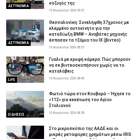
σύζυγός της
ΑΣΤΥΝΟΜΙΑ
10 Αυγούστου 2026 09:07
Θεσσαλονίκη: Συνελήφθη 37χρονος με
κλεμμένο αυτοκίνητο για την
καταδίωξη BMW – Αναβάτες μηχανής
έσπασαν τα τζάμια του ΙΧ (βίντεο)
ΑΣΤΥΝΟΜΙΑ
10 Αυγούστου 2026 08:53
Γυαλιά με κρυφή κάμερα: Πώς μπορούν
να σε βιντεοσκοπήσουν χωρίς να το
καταλάβεις
10 Αυγούστου 2026 08:40
LIFE
Φωτιά τώρα στον Κουβαρά – Ήχησε το
«112» για εκκένωση του Αγίου
Στυλιανού
10 Αυγούστου 2026 08:28
ΕΙΔΗΣΕΙΣ
Στο μικροσκόπιο της ΑΑΔΕ και οι
μικρές μεταφορές χρημάτων μέσω IRIS