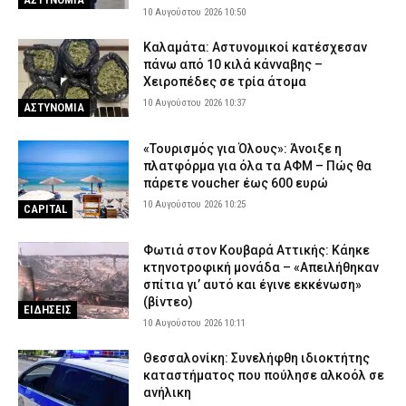
9 Αυγούστου 2026 19:43
ΕΙΔΗΣΕΙΣ
10 Αυγούστου 2026 10:50
Καλαμάτα: Αστυνομικοί κατέσχεσαν
πάνω από 10 κιλά κάνναβης –
Χειροπέδες σε τρία άτομα
10 Αυγούστου 2026 10:37
ΑΣΤΥΝΟΜΙΑ
«Τουρισμός για Όλους»: Άνοιξε η
πλατφόρμα για όλα τα ΑΦΜ – Πώς θα
πάρετε voucher έως 600 ευρώ
10 Αυγούστου 2026 10:25
CAPITAL
Φωτιά στον Κουβαρά Αττικής: Κάηκε
κτηνοτροφική μονάδα – «Απειλήθηκαν
σπίτια γι’ αυτό και έγινε εκκένωση»
(βίντεο)
ΕΙΔΗΣΕΙΣ
10 Αυγούστου 2026 10:11
Θεσσαλονίκη: Συνελήφθη ιδιοκτήτης
καταστήματος που πούλησε αλκοόλ σε
ανήλικη