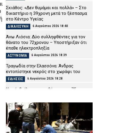
αι
Σκιάθος: «Δεν θυμάμαι και πολλά» – Στο
ώ
δικαστήριο η 39χρονη μετά το ξέσπασμα
ή
στο Κέντρο Υγείας
6 Αυγούστου 2026 18:40
ΔΙΚΑΙΟΣΥΝΗ
Άνω Λιόσια: Δύο συλληφθέντες για τον
θάνατο του 72χρονου – Υποστήριξαν ότι
έπαθε ηλεκτροπληξία
6 Αυγούστου 2026 18:39
ΑΣΤΥΝΟΜΙΑ
Τραγωδία στην Ελασσόνα: Άνδρας
εντοπίστηκε νεκρός στο χωράφι του
6 Αυγούστου 2026 18:28
ΕΙΔΗΣΕΙΣ
Χανιά: Θρίλερ με τον θάνατο της 75χρονης
– Είχε προσαχθεί στο Τμήμα πριν δηλωθεί
αγνοούμενη (εικόνα)
6 Αυγούστου 2026 18:15
ΑΣΤΥΝΟΜΙΑ
Αλεξανδρούπολη: Άνδρας έδειχνε τα
γεννητικά του όργανα σε ανήλικα κορίτσια
– Είχε συλληφθεί για το ίδιο αδίκημα