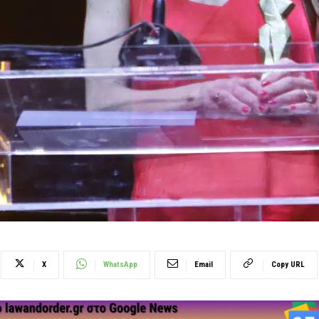
X
WhatsApp
Email
Copy URL