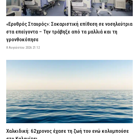
Ηράκλειο: Απέπλευσε παρά την απαγόρευση – Συνελήφθη
38χρονος κυβερνήτης σκάφους
8 Αυγούστου 2026 17:39
ΑΣΤΥΝΟΜΙΑ
«Ερυθρός Σταυρός»: Σοκαριστική επίθεση σε νοσηλεύτρια
Θλίψη στην ΕΛ.ΑΣ. – Έφυγε από τη ζωή ο απόστρατος
στα επείγοντα – Την τράβηξε από τα μαλλιά και τη
αστυνομικός Νικόλαος Κρυωνίδης
γρονθοκόπησε
8 Αυγούστου 2026 17:23
ΣΩΜΑΤΑ ΑΣΦΑΛΕΙΑΣ
8 Αυγούστου 2026 21:12
Χωρίς τις αισθήσεις του ανασύρθηκε 43χρονος αλλοδαπός στη
Μετώπη
8 Αυγούστου 2026 16:57
ΕΙΔΗΣΕΙΣ
Ποιοι πληρώνονται από e-ΕΦΚΑ και ΔΥΠΑ μέχρι τις 14 Αυγούστου
8 Αυγούστου 2026 16:48
CAPITAL
Αυξημένος κίνδυνος πυρκαγιάς το επόμενο 48ωρο – Ποιες
περιφέρειες βρίσκονται σε συναγερμό
8 Αυγούστου 2026 16:34
ΕΙΔΗΣΕΙΣ
Σοβαρό τροχαίο στη Χαλκιδική: Στο «Παπαγεωργίου»
δικυκλιστής μετά από σύγκρουση
Χαλκιδική: 62χρονος έχασε τη ζωή του ενώ κολυμπούσε
8 Αυγούστου 2026 16:14
ΕΙΔΗΣΕΙΣ
στο Καλαμίτσι