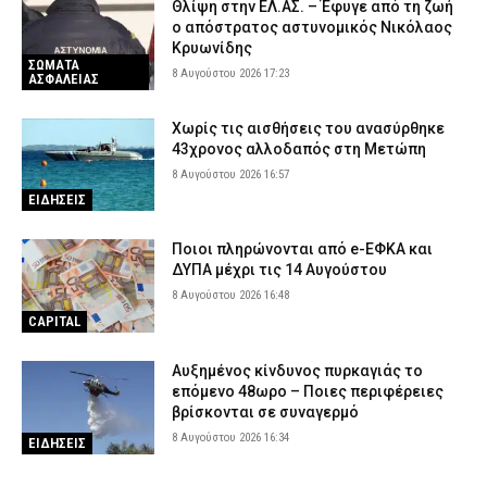
Θλίψη στην ΕΛ.ΑΣ. – Έφυγε από τη ζωή
ο απόστρατος αστυνομικός Νικόλαος
Κρυωνίδης
ΣΩΜΑΤΑ
8 Αυγούστου 2026 17:23
ΑΣΦΑΛΕΙΑΣ
Χωρίς τις αισθήσεις του ανασύρθηκε
43χρονος αλλοδαπός στη Μετώπη
8 Αυγούστου 2026 16:57
ΕΙΔΗΣΕΙΣ
Ποιοι πληρώνονται από e-ΕΦΚΑ και
ΔΥΠΑ μέχρι τις 14 Αυγούστου
8 Αυγούστου 2026 16:48
CAPITAL
Αυξημένος κίνδυνος πυρκαγιάς το
επόμενο 48ωρο – Ποιες περιφέρειες
βρίσκονται σε συναγερμό
8 Αυγούστου 2026 16:34
ΕΙΔΗΣΕΙΣ