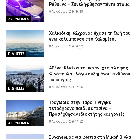
Ρέθυμνο – Συνελήφθησαν πέντε άτομα
8 Αυγούστου 2026 20:25
ΑΣΤΥΝΟΜΙΑ
Χαλκιδική: 62χρονος έχασε τη ζωή του
ενώ κολυμπούσε στο Καλαμίτσι
8 Αυγούστου 2026 20:12
ΕΙΔΗΣΕΙΣ
Αθήνα: Κλείνει τα μεσάνυχτα ο λόφος
Φινόπουλου λόγω αυξημένου κινδύνου
πυρκαγιάς
8 Αυγούστου 2026 19:56
ΕΙΔΗΣΕΙΣ
Τραγωδία στην Πάρο: Πνίγηκε
τετράχρονο παιδί σε πισίνα –
Προσήχθησαν ιδιοκτήτης και γονείς
8 Αυγούστου 2026 19:32
ΑΣΤΥΝΟΜΙΑ
Συναγερμός για φωτιά στη Μικρή Βίγλα