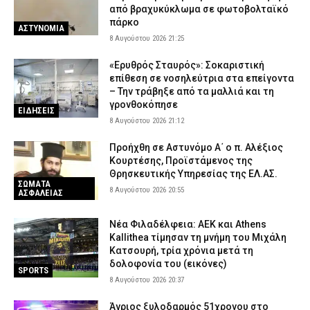
από βραχυκύκλωμα σε φωτοβολταϊκό
πάρκο
ΑΣΤΥΝΟΜΙΑ
8 Αυγούστου 2026 21:25
«Ερυθρός Σταυρός»: Σοκαριστική
επίθεση σε νοσηλεύτρια στα επείγοντα
– Την τράβηξε από τα μαλλιά και τη
γρονθοκόπησε
ΕΙΔΗΣΕΙΣ
8 Αυγούστου 2026 21:12
Προήχθη σε Αστυνόμο Α΄ ο π. Αλέξιος
Κουρτέσης, Προϊστάμενος της
Θρησκευτικής Υπηρεσίας της ΕΛ.ΑΣ.
ΣΩΜΑΤΑ
8 Αυγούστου 2026 20:55
ΑΣΦΑΛΕΙΑΣ
Νέα Φιλαδέλφεια: ΑΕΚ και Athens
Kallithea τίμησαν τη μνήμη του Μιχάλη
Κατσουρή, τρία χρόνια μετά τη
δολοφονία του (εικόνες)
SPORTS
8 Αυγούστου 2026 20:37
Άγριος ξυλοδαρμός 51χρονου στο