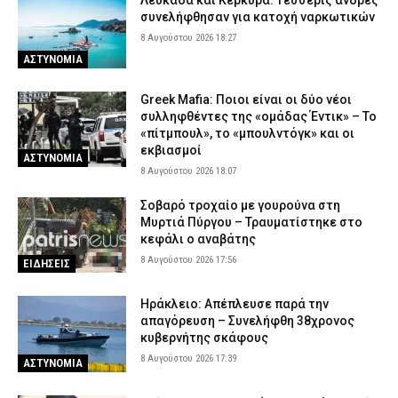
Λευκάδα και Κέρκυρα: Τέσσερις άνδρες
συνελήφθησαν για κατοχή ναρκωτικών
8 Αυγούστου 2026 18:27
ΑΣΤΥΝΟΜΙΑ
Greek Mafia: Ποιοι είναι οι δύο νέοι
συλληφθέντες της «ομάδας Έντικ» – Το
«πίτμπουλ», το «μπουλντόγκ» και οι
εκβιασμοί
ΑΣΤΥΝΟΜΙΑ
8 Αυγούστου 2026 18:07
Σοβαρό τροχαίο με γουρούνα στη
Μυρτιά Πύργου – Τραυματίστηκε στο
κεφάλι ο αναβάτης
8 Αυγούστου 2026 17:56
ΕΙΔΗΣΕΙΣ
Ηράκλειο: Απέπλευσε παρά την
απαγόρευση – Συνελήφθη 38χρονος
κυβερνήτης σκάφους
8 Αυγούστου 2026 17:39
ΑΣΤΥΝΟΜΙΑ