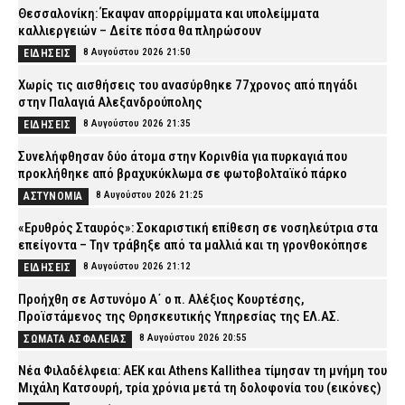
Θεσσαλονίκη: Έκαψαν απορρίμματα και υπολείμματα
καλλιεργειών – Δείτε πόσα θα πληρώσουν
8 Αυγούστου 2026 21:50
ΕΙΔΗΣΕΙΣ
Χωρίς τις αισθήσεις του ανασύρθηκε 77χρονος από πηγάδι
στην Παλαγιά Αλεξανδρούπολης
8 Αυγούστου 2026 21:35
ΕΙΔΗΣΕΙΣ
Συνελήφθησαν δύο άτομα στην Κορινθία για πυρκαγιά που
προκλήθηκε από βραχυκύκλωμα σε φωτοβολταϊκό πάρκο
8 Αυγούστου 2026 21:25
ΑΣΤΥΝΟΜΙΑ
«Ερυθρός Σταυρός»: Σοκαριστική επίθεση σε νοσηλεύτρια στα
επείγοντα – Την τράβηξε από τα μαλλιά και τη γρονθοκόπησε
8 Αυγούστου 2026 21:12
ΕΙΔΗΣΕΙΣ
Προήχθη σε Αστυνόμο Α΄ ο π. Αλέξιος Κουρτέσης,
Προϊστάμενος της Θρησκευτικής Υπηρεσίας της ΕΛ.ΑΣ.
8 Αυγούστου 2026 20:55
ΣΩΜΑΤΑ ΑΣΦΑΛΕΙΑΣ
Νέα Φιλαδέλφεια: ΑΕΚ και Athens Kallithea τίμησαν τη μνήμη του
Μιχάλη Κατσουρή, τρία χρόνια μετά τη δολοφονία του (εικόνες)