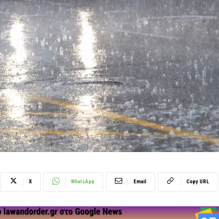
X
WhatsApp
Email
Copy URL