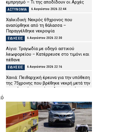
εμπρησμό – Τι της αποδίδουν οι Αρχές
6 Αυγούστου 2026 22:44
ΑΣΤΥΝΟΜΙΑ
Χαλκιδική: Νεκρός 69χρονος που
ανασύρθηκε από τη θάλασσα –
Παραγγέλθηκε νεκροψία
6 Αυγούστου 2026 22:30
ΕΙΔΗΣΕΙΣ
Αίγιο: Τραγωδία με οδηγό αστικού
λεωφορείου – Κατέρρευσε στο τιμόνι και
πέθανε
6 Αυγούστου 2026 22:16
ΕΙΔΗΣΕΙΣ
Χανιά: Πειθαρχική έρευνα για την υπόθεση
της 75χρονης που βρέθηκε νεκρή μετά την
αποχώρησή της από το Αστυνομικό
Μέγαρο
πό
6 Αυγούστου 2026 22:01
ΑΣΤΥΝΟΜΙΑ
Εύβοια: Νεκρός ο 35χρονος που πάλευε
για τη ζωή του μετά το τροχαίο με
αγριογούρουνο
6 Αυγούστου 2026 21:47
ΕΙΔΗΣΕΙΣ