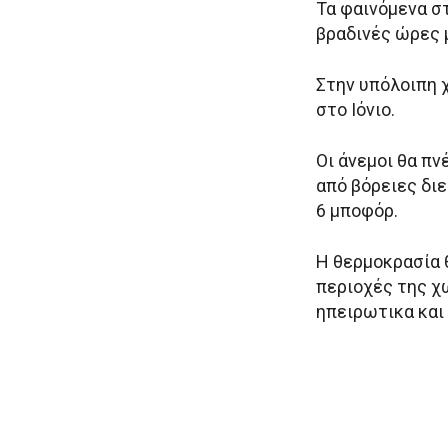
Τα φαινόμενα σ
βραδινές ώρες μ
Στην υπόλοιπη 
στο Ιόνιο.
Οι άνεμοι θα πν
από βόρειες διε
6 μποφόρ.
Η θερμοκρασία 
περιοχές της χ
ηπειρωτικα και 