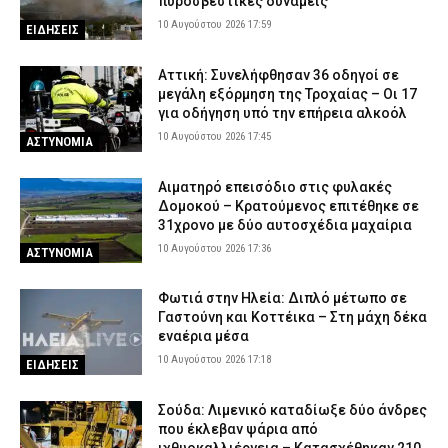
πυροσβεστικές δυνάμεις
10 Αυγούστου 2026 17:59
ΕΙΔΗΣΕΙΣ
Αττική: Συνελήφθησαν 36 οδηγοί σε
μεγάλη εξόρμηση της Τροχαίας – Οι 17
για οδήγηση υπό την επήρεια αλκοόλ
10 Αυγούστου 2026 17:45
ΑΣΤΥΝΟΜΙΑ
Αιματηρό επεισόδιο στις φυλακές
Δομοκού – Κρατούμενος επιτέθηκε σε
31χρονο με δύο αυτοσχέδια μαχαίρια
10 Αυγούστου 2026 17:36
ΑΣΤΥΝΟΜΙΑ
Φωτιά στην Ηλεία: Διπλό μέτωπο σε
Γαστούνη και Κοττέικα – Στη μάχη δέκα
εναέρια μέσα
10 Αυγούστου 2026 17:18
ΕΙΔΗΣΕΙΣ
Σούδα: Λιμενικό καταδίωξε δύο άνδρες
που έκλεβαν ψάρια από
ιχθυοκαλλιέργεια – Κατασχέθηκαν 210