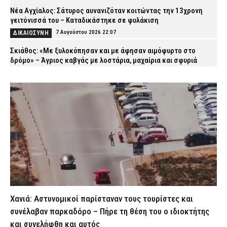
Νέα Αγχίαλος: Σάτυρος αυνανιζόταν κοιτώντας την 13χρονη
γειτόνισσά του – Καταδικάστηκε σε φυλάκιση
7 Αυγούστου 2026 22:07
ΔΙΚΑΙΟΣΥΝΗ
Σκιάθος: «Με ξυλοκόπησαν και με άφησαν αιμόφυρτο στο
δρόμο» – Άγριος καβγάς με λοστάρια, μαχαίρια και σφυριά
7 Αυγούστου 2026 21:53
ΔΙΚΑΙΟΣΥΝΗ
Εξαφάνιση 15χρονου στην Αθήνα: Τι αναφέρει το «Χαμόγελο του
Παιδιού»
7 Αυγούστου 2026 21:39
ΕΙΔΗΣΕΙΣ
Συνελήφθησαν σε Καβάλα και Αλεξανδρούπολη τρεις άνδρες
για ναρκωτικά και λαθραίο καπνό
7 Αυγούστου 2026 21:24
ΑΣΤΥΝΟΜΙΑ
Τραγωδία στην Πάτρα: Πέθανε βρέφος οκτώ ημερών στη ΜΕΘ
Νεογνών του Νοσοκομείου «Άγιος Ανδρέας»
7 Αυγούστου 2026 21:10
ΕΙΔΗΣΕΙΣ
Χανιά: Αστυνομικοί παρίσταναν τους τουρίστες και
Σητεία: Φωτιά στα Αχλάδια – Μεγάλη κινητοποίηση από την
συνέλαβαν παρκαδόρο – Πήρε τη θέση του ο ιδιοκτήτης
Πυροσβεστική
και συνελήφθη και αυτός