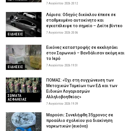
7 Αυγούστου 2026 20:12
Λάρισα: Οδηγός δικύκλου έπεσε σε
σταθμευμένο αυτοκίνητο και
εγκατέλειψε το σημείο – Δείτε βίντεο
7 Αυγούστου 2026 20:06
ΕΙΔΗΣΕΙΣ
Εικόνες καταστροφής σε εκκλησάκι
στον Σαρωνικό – Βανδάλισαν ακόμη και
το Ιερό
7 Αυγούστου 2026 19:51
ΕΙΔΗΣΕΙΣ
ΠΟΜΑΣ: «Όχι στη συγχώνευση των
Μετοχικών Ταμείων των ΕΔ και των
Ειδικών Λογαριασμών
ΣΩΜΑΤΑ
Αλληλοβοηθείας»
ΑΣΦΑΛΕΙΑΣ
7 Αυγούστου 2026 19:39
Μαρούσι: Συνελήφθη 35χρονος σε
προαύλιο σχολείου για διακίνηση
ναρκωτικών (εικόνα)