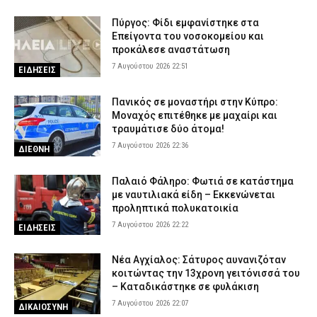
Πύργος: Φίδι εμφανίστηκε στα
Επείγοντα του νοσοκομείου και
προκάλεσε αναστάτωση
7 Αυγούστου 2026 22:51
ΕΙΔΗΣΕΙΣ
Πανικός σε μοναστήρι στην Κύπρο:
Μοναχός επιτέθηκε με μαχαίρι και
τραυμάτισε δύο άτομα!
7 Αυγούστου 2026 22:36
ΔΙΕΘΝΗ
Παλαιό Φάληρο: Φωτιά σε κατάστημα
με ναυτιλιακά είδη – Εκκενώνεται
προληπτικά πολυκατοικία
7 Αυγούστου 2026 22:22
ΕΙΔΗΣΕΙΣ
Νέα Αγχίαλος: Σάτυρος αυνανιζόταν
κοιτώντας την 13χρονη γειτόνισσά του
– Καταδικάστηκε σε φυλάκιση
7 Αυγούστου 2026 22:07
ΔΙΚΑΙΟΣΥΝΗ