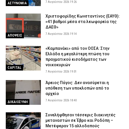
7 Αυγούστου 2026 19:26
ΑΣΤΥΝΟΜΙΑ
Χριστοφορίδης Κωνσταντίνος (ΕΑΥΘ):
«41 βαθμοί μέσα στα λεωφορεία της
ΔΑΕΘ»
7 Αυγούστου 2026 19:14
ΑΠΟΨΕΙΣ
«Καμπανάκι» από τον ΟΟΣΑ: Στην
Ελλάδα η μεγαλύτερη πτώση του
πραγματικού εισοδήματος των
νοικοκυριών
CAPITAL
7 Αυγούστου 2026 19:01
Άρειος Πάγος: Δεν ανασύρεται η
υπόθεση των υποκλοπών από το
αρχείο
7 Αυγούστου 2026 18:40
ΔΙΚΑΙΟΣΥΝΗ
Συνελήφθησαν τέσσερις διακινητές
μεταναστών σε Έβρο και Ροδόπη –
Μετέφεραν 15 αλλοδαπούς