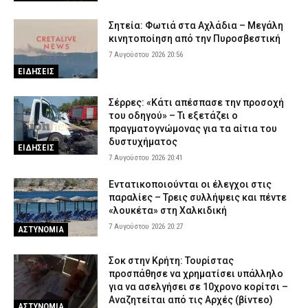
Σητεία: Φωτιά στα Αχλάδια – Μεγάλη
κινητοποίηση από την Πυροσβεστική
7 Αυγούστου 2026 20:56
ΕΙΔΗΣΕΙΣ
Σέρρες: «Κάτι απέσπασε την προσοχή
του οδηγού» – Τι εξετάζει ο
πραγματογνώμονας για τα αίτια του
δυστυχήματος
ΕΙΔΗΣΕΙΣ
7 Αυγούστου 2026 20:41
Εντατικοποιούνται οι έλεγχοι στις
παραλίες – Τρεις συλλήψεις και πέντε
«λουκέτα» στη Χαλκιδική
7 Αυγούστου 2026 20:27
ΑΣΤΥΝΟΜΙΑ
Σοκ στην Κρήτη: Τουρίστας
προσπάθησε να χρηματίσει υπάλληλο
για να ασελγήσει σε 10χρονο κορίτσι –
Αναζητείται από τις Αρχές (βίντεο)
ΑΣΤΥΝΟΜΙΑ