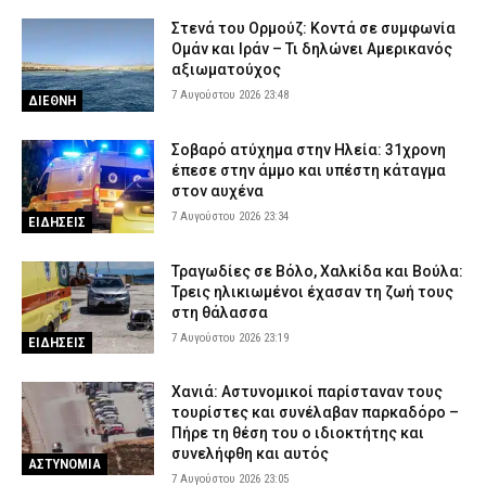
7 Αυγούστου 2026 17:12
ΑΣΤΥΝΟΜΙΑ
Στενά του Ορμούζ: Κοντά σε συμφωνία
Θεσσαλονίκη: Μεγάλη κινητοποίηση για φωτιά στο Μονοπήγαδο
Ομάν και Ιράν – Τι δηλώνει Αμερικανός
– Επιχειρούν ισχυρές επίγειες και εναέριες δυνάμεις
αξιωματούχος
7 Αυγούστου 2026 23:48
7 Αυγούστου 2026 17:00
ΕΙΔΗΣΕΙΣ
ΔΙΕΘΝΗ
Γρεβενά: Ο Σύλλογος Αλληλεγγύης και Εθελοντισμού «Ελπίδα»
Σοβαρό ατύχημα στην Ηλεία: 31χρονη
προχώρησε σε δωρεά ειδών ιματισμού στο Αστυνομικό Τμήμα
έπεσε στην άμμο και υπέστη κάταγμα
7 Αυγούστου 2026 16:48
ΣΩΜΑΤΑ ΑΣΦΑΛΕΙΑΣ
στον αυχένα
7 Αυγούστου 2026 23:34
Κορινθία: Μήνυμα του 112 για φωτιά στο Στεφάνι –
ΕΙΔΗΣΕΙΣ
«Παραμείνετε σε ετοιμότητα»
7 Αυγούστου 2026 16:35
ΕΙΔΗΣΕΙΣ
Τραγωδίες σε Βόλο, Χαλκίδα και Βούλα:
Τρεις ηλικιωμένοι έχασαν τη ζωή τους
Πιερία: Συνελήφθησαν δύο άνδρες που διέρρηξαν ΙΧ και άρπαξαν
στη θάλασσα
αντικείμενα αξίας άνω των 19.000 ευρώ
7 Αυγούστου 2026 23:19
ΕΙΔΗΣΕΙΣ
7 Αυγούστου 2026 16:23
ΑΣΤΥΝΟΜΙΑ
Πολύ υψηλός κίνδυνος πυρκαγιάς το Σάββατο – Ποιες περιοχές
Χανιά: Αστυνομικοί παρίσταναν τους
τίθενται σε «Red Code»
τουρίστες και συνέλαβαν παρκαδόρο –
Πήρε τη θέση του ο ιδιοκτήτης και
7 Αυγούστου 2026 16:10
ΕΙΔΗΣΕΙΣ
συνελήφθη και αυτός
ΑΣΤΥΝΟΜΙΑ
7 Αυγούστου 2026 23:05