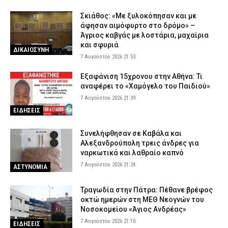
Σκιάθος: «Με ξυλοκόπησαν και με
άφησαν αιμόφυρτο στο δρόμο» –
Άγριος καβγάς με λοστάρια, μαχαίρια
και σφυριά
ΔΙΚΑΙΟΣΥΝΗ
7 Αυγούστου 2026 21:53
Εξαφάνιση 15χρονου στην Αθήνα: Τι
αναφέρει το «Χαμόγελο του Παιδιού»
7 Αυγούστου 2026 21:39
ΕΙΔΗΣΕΙΣ
Συνελήφθησαν σε Καβάλα και
Αλεξανδρούπολη τρεις άνδρες για
ναρκωτικά και λαθραίο καπνό
7 Αυγούστου 2026 21:24
ΑΣΤΥΝΟΜΙΑ
Τραγωδία στην Πάτρα: Πέθανε βρέφος
οκτώ ημερών στη ΜΕΘ Νεογνών του
Νοσοκομείου «Άγιος Ανδρέας»
7 Αυγούστου 2026 21:10
ΕΙΔΗΣΕΙΣ