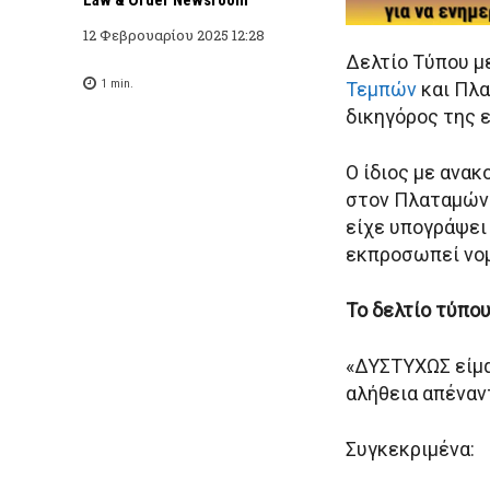
12 Φεβρουαρίου 2025 12:28
Δελτίο Τύπου μ
1
min.
Τεμπών
και Πλα
δικηγόρος της 
Ο ίδιος με ανακ
στον Πλαταμώνα
είχε υπογράψει 
εκπροσωπεί νομ
Το δελτίο τύπου
«ΔΥΣΤΥΧΩΣ είμα
αλήθεια απέναν
Συγκεκριμένα: