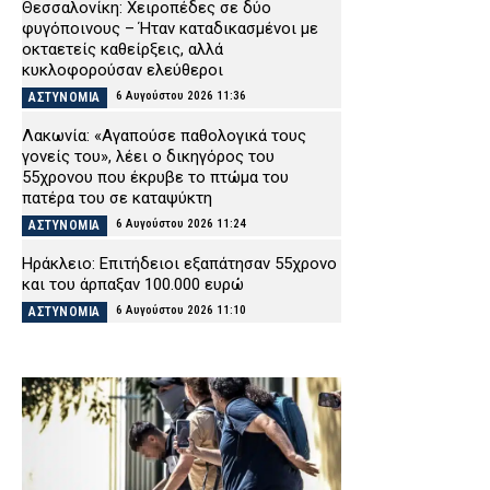
Θεσσαλονίκη: Χειροπέδες σε δύο
φυγόποινους – Ήταν καταδικασμένοι με
οκταετείς καθείρξεις, αλλά
κυκλοφορούσαν ελεύθεροι
6 Αυγούστου 2026 11:36
ΑΣΤΥΝΟΜΙΑ
Λακωνία: «Αγαπούσε παθολογικά τους
γονείς του», λέει ο δικηγόρος του
55χρονου που έκρυβε το πτώμα του
πατέρα του σε καταψύκτη
6 Αυγούστου 2026 11:24
ΑΣΤΥΝΟΜΙΑ
Ηράκλειο: Επιτήδειοι εξαπάτησαν 55χρονο
και του άρπαξαν 100.000 ευρώ
6 Αυγούστου 2026 11:10
ΑΣΤΥΝΟΜΙΑ
Έβρος: Συνελήφθησαν δύο διακινητές που
μετέφεραν παράνομους μετανάστες
6 Αυγούστου 2026 10:57
ΕΙΔΗΣΕΙΣ
Δυτική Μάνη: Επιχείρηση διάσωσης στο
Φαράγγι του Βυρού – Αίσιο τέλος για
τετραμελή οικογένεια Γάλλων