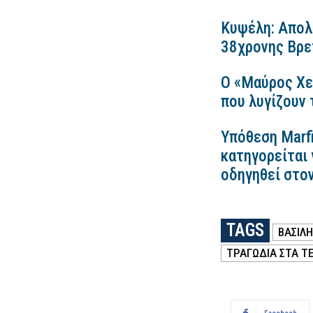
Κυψέλη: Απολ
38χρονης Βρετ
Ο «Μαύρος Χε
που λυγίζουν
Υπόθεση Marfi
κατηγορείται 
οδηγηθεί στο
TAGS
ΒΑΣΊΛ
ΤΡΑΓΩΔΊΑ ΣΤΑ Τ