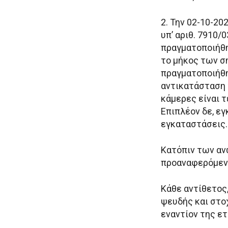
2. Την 02-10-2
υπ’ αριθ. 7910/
πραγματοποιήθ
το μήκος των σ
πραγματοποιήθη
αντικατάσταση 
κάμερες είναι τ
Επιπλέον δε, ε
εγκαταστάσεις.
Κατόπιν των αν
προαναφερόμενα
Κάθε αντίθετος
ψευδής και στο
εναντίον της ετ