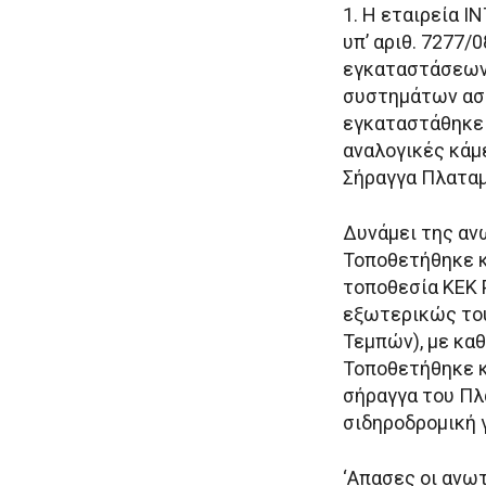
1. Η εταιρεία Ι
υπ’ αριθ. 7277
εγκαταστάσεων 
συστημάτων ασφ
εγκαταστάθηκε 
αναλογικές κάμ
Σήραγγα Πλατα
Δυνάμει της ανω
Τοποθετήθηκε κ
τοποθεσία ΚΕΚ 
εξωτερικώς το
Τεμπών), με καθ
Τοποθετήθηκε κ
σήραγγα του Πλ
σιδηροδρομική 
‘Απασες οι ανω