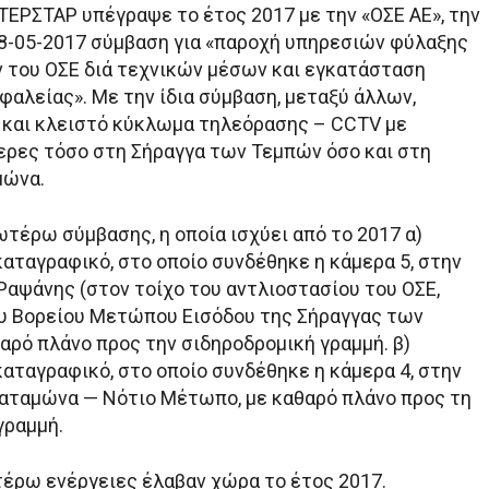
ΝΤΕΡΣΤΑΡ υπέγραψε το έτος 2017 με την «ΟΣΕ ΑΕ», την
/08-05-2017 σύμβαση για «παροχή υπηρεσιών φύλαξης
του ΟΣΕ διά τεχνικών μέσων και εγκατάσταση
αλείας». Με την ίδια σύμβαση, μεταξύ άλλων,
και κλειστό κύκλωμα τηλεόρασης – CCTV με
ερες τόσο στη Σήραγγα των Τεμπών όσο και στη
μώνα.
τέρω σύμβασης, η οποία ισχύει από το 2017 α)
αταγραφικό, στο οποίο συνδέθηκε η κάμερα 5, στην
Ραψάνης (στον τοίχο του αντλιοστασίου του ΟΣΕ,
υ Βορείου Μετώπου Εισόδου της Σήραγγας των
αρό πλάνο προς την σιδηροδρομική γραμμή. β)
αταγραφικό, στο οποίο συνδέθηκε η κάμερα 4, στην
αταμώνα — Νότιο Μέτωπο, με καθαρό πλάνο προς τη
γραμμή.
τέρω ενέργειες έλαβαν χώρα το έτος 2017.