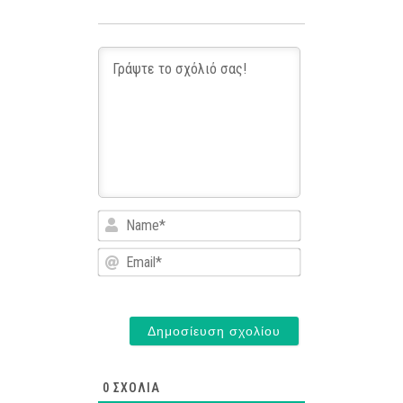
Name*
Email*
0
ΣΧΌΛΙΑ