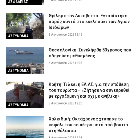
8 Αυγούστου 2026 13:00
ΑΣΦΑΛΕΙΑΣ
Θρίλερ στον Λυκαβηττό: Εντοπίστηκε
σορός κοντά στο εκκλησάκι των Αγίων
Ισιδώρων
8 Αυγούστου 2026 12:46
ΑΣΤΥΝΟΜΙΑ
Θεσσαλονίκη: Συνελήφθη 53χρονος που
οδηγούσε μεθυσμένος
8 Αυγούστου 2026 12:33
ΑΣΤΥΝΟΜΙΑ
Κρήτη: Τι λέει η ΕΛ.ΑΣ. για την υπόθεση
του τουρίστα – «Ζήτησε να συνευρεθεί
με εργαζόμενη και όχι με ανήλικη»
8 Αυγούστου 2026 12:20
ΑΣΤΥΝΟΜΙΑ
Χαλκιδική: Οκτάχρονος χτύπησε το
κεφάλι του σε πέτρα μετά από βουτιά
στη θάλασσα
8 Αυγούστου 2026 12:08