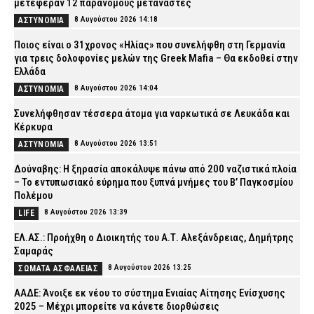
μετέφεραν 12 παράνομους μετανάστες
8 Αυγούστου 2026 14:18
ΑΣΤΥΝΟΜΙΑ
Ποιος είναι ο 31χρονος «Ηλίας» που συνελήφθη στη Γερμανία
για τρεις δολοφονίες μελών της Greek Mafia – Θα εκδοθεί στην
Ελλάδα
8 Αυγούστου 2026 14:04
ΑΣΤΥΝΟΜΙΑ
Συνελήφθησαν τέσσερα άτομα για ναρκωτικά σε Λευκάδα και
Κέρκυρα
8 Αυγούστου 2026 13:51
ΑΣΤΥΝΟΜΙΑ
Δούναβης: Η ξηρασία αποκάλυψε πάνω από 200 ναζιστικά πλοία
– Το εντυπωσιακό εύρημα που ξυπνά μνήμες του Β’ Παγκοσμίου
Πολέμου
8 Αυγούστου 2026 13:39
LIFE
ΕΛ.ΑΣ.: Προήχθη ο Διοικητής του Α.Τ. Αλεξάνδρειας, Δημήτρης
Σαμαράς
8 Αυγούστου 2026 13:25
ΣΩΜΑΤΑ ΑΣΦΑΛΕΙΑΣ
ΑΑΔΕ: Άνοιξε εκ νέου το σύστημα Ενιαίας Αίτησης Ενίσχυσης
2025 – Μέχρι μπορείτε να κάνετε διορθώσεις