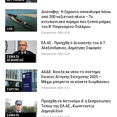
Δούναβης: Η ξηρασία αποκάλυψε πάνω
από 200 ναζιστικά πλοία – Το
εντυπωσιακό εύρημα που ξυπνά μνήμες
του Β’ Παγκοσμίου Πολέμου
LIFE
8 Αυγούστου 2026 13:39
ΕΛ.ΑΣ.: Προήχθη ο Διοικητής του Α.Τ.
Αλεξάνδρειας, Δημήτρης Σαμαράς
8 Αυγούστου 2026 13:25
ΣΩΜΑΤΑ
ΑΣΦΑΛΕΙΑΣ
ΑΑΔΕ: Άνοιξε εκ νέου το σύστημα
Ενιαίας Αίτησης Ενίσχυσης 2025 –
Μέχρι μπορείτε να κάνετε διορθώσεις
8 Αυγούστου 2026 13:12
CAPITAL
Προήχθη σε Αστυνόμο Α’ η Εκπρόσωπος
Τύπου της ΕΛ.ΑΣ., Κωνσταντία
Δημογλίδου
ΣΩΜΑΤΑ