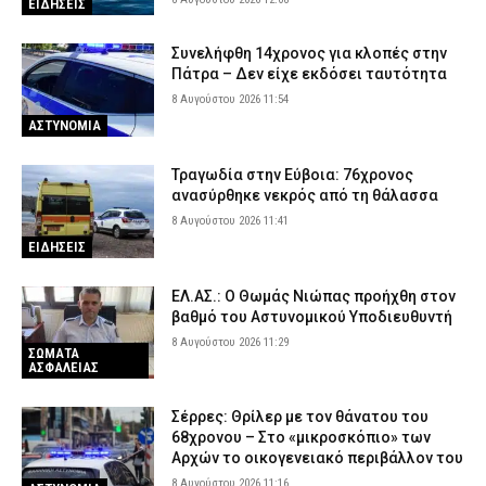
ΕΙΔΗΣΕΙΣ
Συνελήφθη 14χρονος για κλοπές στην
Πάτρα – Δεν είχε εκδόσει ταυτότητα
8 Αυγούστου 2026 11:54
ΑΣΤΥΝΟΜΙΑ
Τραγωδία στην Εύβοια: 76χρονος
ανασύρθηκε νεκρός από τη θάλασσα
8 Αυγούστου 2026 11:41
ΕΙΔΗΣΕΙΣ
ΕΛ.ΑΣ.: Ο Θωμάς Νιώπας προήχθη στον
βαθμό του Αστυνομικού Υποδιευθυντή
8 Αυγούστου 2026 11:29
ΣΩΜΑΤΑ
ΑΣΦΑΛΕΙΑΣ
Σέρρες: Θρίλερ με τον θάνατου του
68χρονου – Στο «μικροσκόπιο» των
Αρχών το οικογενειακό περιβάλλον του
8 Αυγούστου 2026 11:16