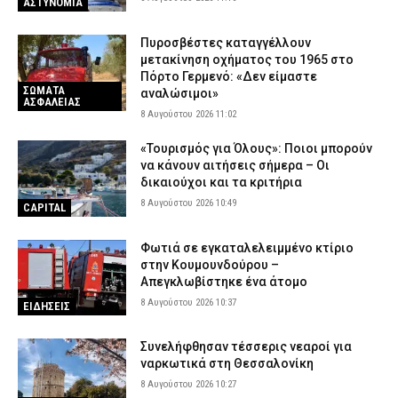
ΑΣΤΥΝΟΜΙΑ
Πυροσβέστες καταγγέλλουν
μετακίνηση οχήματος του 1965 στο
Πόρτο Γερμενό: «Δεν είμαστε
ΣΩΜΑΤΑ
αναλώσιμοι»
ΑΣΦΑΛΕΙΑΣ
8 Αυγούστου 2026 11:02
«Τουρισμός για Όλους»: Ποιοι μπορούν
να κάνουν αιτήσεις σήμερα – Οι
δικαιούχοι και τα κριτήρια
8 Αυγούστου 2026 10:49
CAPITAL
Φωτιά σε εγκαταλελειμμένο κτίριο
στην Κουμουνδούρου –
Απεγκλωβίστηκε ένα άτομο
8 Αυγούστου 2026 10:37
ΕΙΔΗΣΕΙΣ
Συνελήφθησαν τέσσερις νεαροί για
ναρκωτικά στη Θεσσαλονίκη
8 Αυγούστου 2026 10:27