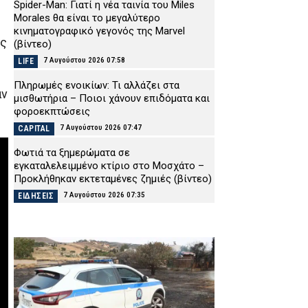
Spider-Man: Γιατί η νέα ταινία του Miles
Morales θα είναι το μεγαλύτερο
κινηματογραφικό γεγονός της Marvel
ης
(βίντεο)
7 Αυγούστου 2026 07:58
LIFE
Πληρωμές ενοικίων: Τι αλλάζει στα
αν
μισθωτήρια – Ποιοι χάνουν επιδόματα και
φοροεκπτώσεις
7 Αυγούστου 2026 07:47
CAPITAL
Φωτιά τα ξημερώματα σε
εγκαταλελειμμένο κτίριο στο Μοσχάτο –
Προκλήθηκαν εκτεταμένες ζημιές (βίντεο)
7 Αυγούστου 2026 07:35
ΕΙΔΗΣΕΙΣ
Εορτολόγιο: Ποιος γιορτάζει σήμερα
Παρασκευή 7 Αυγούστου
7 Αυγούστου 2026 07:26
ΕΙΔΗΣΕΙΣ
Φωτιές σε Βοιωτία και Δυτική Αττική:
Προφυλακίστηκαν ο δήμαρχος Στυλίδας, ο
μηχανικός και ο ιδιοκτήτης του αιολικού