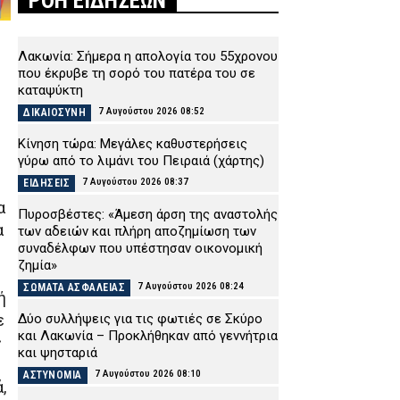
ΡΟΗ ΕΙΔΗΣΕΩΝ
Λακωνία: Σήμερα η απολογία του 55χρονου
που έκρυβε τη σορό του πατέρα του σε
καταψύκτη
7 Αυγούστου 2026 08:52
ΔΙΚΑΙΟΣΥΝΗ
Κίνηση τώρα: Μεγάλες καθυστερήσεις
γύρω από το λιμάνι του Πειραιά (χάρτης)
7 Αυγούστου 2026 08:37
ΕΙΔΗΣΕΙΣ
α
Πυροσβέστες: «Άμεση άρση της αναστολής
α
των αδειών και πλήρη αποζημίωση των
συναδέλφων που υπέστησαν οικονομική
ζημία»
7 Αυγούστου 2026 08:24
ΣΩΜΑΤΑ ΑΣΦΑΛΕΙΑΣ
ή
Δύο συλλήψεις για τις φωτιές σε Σκύρο
ε
και Λακωνία – Προκλήθηκαν από γεννήτρια
ς
και ψησταριά
7 Αυγούστου 2026 08:10
ΑΣΤΥΝΟΜΙΑ
,