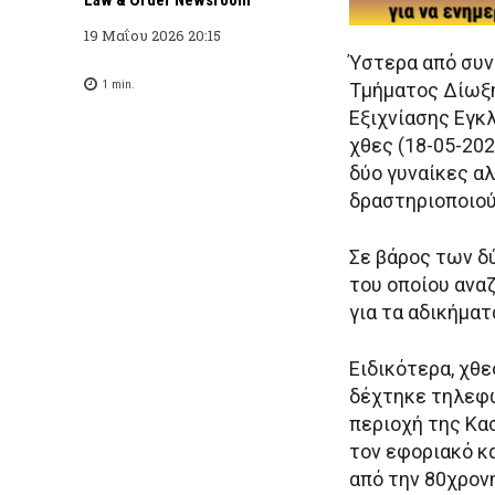
19 Μαΐου 2026 20:15
Ύστερα από συν
1
min.
Τμήματος Δίωξ
Εξιχνίασης Εγ
χθες (18-05-202
δύο γυναίκες αλ
δραστηριοποιού
Σε βάρος των δύ
του οποίου ανα
για τα αδικήμα
Ειδικότερα, χθε
δέχτηκε τηλεφω
περιοχή της Κα
τον εφοριακό κ
από την 80χρον