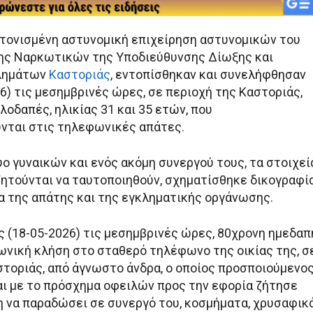
τονισμένη αστυνομική επιχείρηση αστυνομικών του
ης Ναρκωτικών της Υποδιεύθυνσης Δίωξης και
κλημάτων
Καστοριάς
, εντοπίσθηκαν και συνελήφθησαν
6) τις μεσημβρινές ώρες, σε περιοχή της Καστοριάς,
λοδαπές, ηλικίας 31 και 35 ετών, που
νται στις τηλεφωνικές απάτες.
ο γυναικών και ενός ακόμη συνεργού τους, τα στοιχεί
ζητούνται να ταυτοποιηθούν, σχηματίσθηκε δικογραφί
τα της απάτης και της εγκληματικής οργάνωσης.
ς (18-05-2026) τις μεσημβρινές ώρες, 80χρονη ημεδαπ
νική κλήση στο σταθερό τηλέφωνο της οικίας της, σ
στοριάς, από άγνωστο άνδρα, ο οποίος προσποιούμενο
αι με το πρόσχημα οφειλών προς την εφορία ζήτησε
η να παραδώσει σε συνεργό του, κοσμήματα, χρυσαφικά