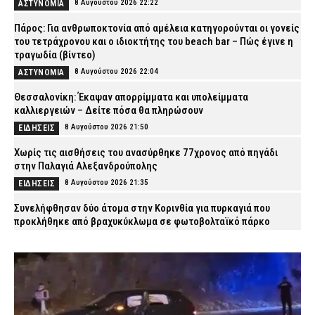
8 Αυγούστου 2026 22:22
ΑΣΤΥΝΟΜΙΑ
Πάρος: Για ανθρωποκτονία από αμέλεια κατηγορούνται οι γονείς
του τετράχρονου και ο ιδιοκτήτης του beach bar – Πώς έγινε η
τραγωδία (βίντεο)
8 Αυγούστου 2026 22:04
ΑΣΤΥΝΟΜΙΑ
Θεσσαλονίκη: Έκαψαν απορρίμματα και υπολείμματα
καλλιεργειών – Δείτε πόσα θα πληρώσουν
8 Αυγούστου 2026 21:50
ΕΙΔΗΣΕΙΣ
Χωρίς τις αισθήσεις του ανασύρθηκε 77χρονος από πηγάδι
στην Παλαγιά Αλεξανδρούπολης
8 Αυγούστου 2026 21:35
ΕΙΔΗΣΕΙΣ
Συνελήφθησαν δύο άτομα στην Κορινθία για πυρκαγιά που
προκλήθηκε από βραχυκύκλωμα σε φωτοβολταϊκό πάρκο
8 Αυγούστου 2026 21:25
ΑΣΤΥΝΟΜΙΑ
«Ερυθρός Σταυρός»: Σοκαριστική επίθεση σε νοσηλεύτρια στα
επείγοντα – Την τράβηξε από τα μαλλιά και τη γρονθοκόπησε
8 Αυγούστου 2026 21:12
ΕΙΔΗΣΕΙΣ