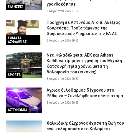
γρονθοκόπησε
ΕΙΔΗΣΕΙΣ
8 Αυγούστου 2026 21:12
Προήχθη σε Αστυνόμο Α΄ ο π. Αλέξιος
Κουρτέσης, Προϊστάμενος της
Θρησκευτικής Υπηρεσίας της ΕΛ.ΑΣ.
ΣΩΜΑΤΑ
8 Αυγούστου 2026 20:55
ΑΣΦΑΛΕΙΑΣ
Νέα Φιλαδέλφεια: ΑΕΚ και Athens
Kallithea τίμησαν τη μνήμη του Μιχάλη
Κατσουρή, τρία χρόνια μετά τη
δολοφονία του (εικόνες)
SPORTS
8 Αυγούστου 2026 20:37
Άγριος ξυλοδαρμός 51χρονου στο
Ρέθυμνο – Συνελήφθησαν πέντε άτομα
8 Αυγούστου 2026 20:25
ΑΣΤΥΝΟΜΙΑ
Χαλκιδική: 62χρονος έχασε τη ζωή του
ενώ κολυμπούσε στο Καλαμίτσι