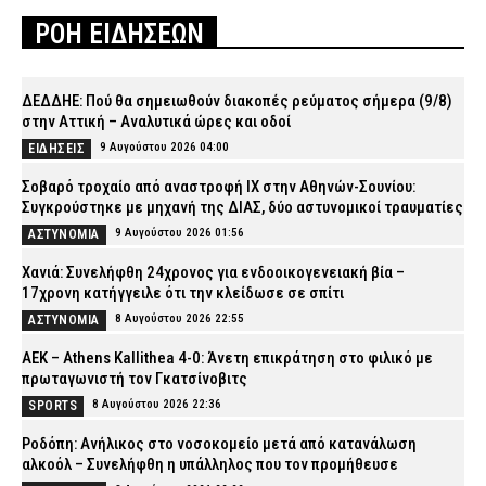
ΡΟΗ ΕΙΔΗΣΕΩΝ
ΔΕΔΔΗΕ: Πού θα σημειωθούν διακοπές ρεύματος σήμερα (9/8)
στην Αττική – Αναλυτικά ώρες και οδοί
9 Αυγούστου 2026 04:00
ΕΙΔΗΣΕΙΣ
Σοβαρό τροχαίο από αναστροφή ΙΧ στην Αθηνών-Σουνίου:
Συγκρούστηκε με μηχανή της ΔΙΑΣ, δύο αστυνομικοί τραυματίες
9 Αυγούστου 2026 01:56
ΑΣΤΥΝΟΜΙΑ
Χανιά: Συνελήφθη 24χρονος για ενδοοικογενειακή βία –
17χρονη κατήγγειλε ότι την κλείδωσε σε σπίτι
8 Αυγούστου 2026 22:55
ΑΣΤΥΝΟΜΙΑ
ΑΕΚ – Athens Kallithea 4-0: Άνετη επικράτηση στο φιλικό με
πρωταγωνιστή τον Γκατσίνοβιτς
8 Αυγούστου 2026 22:36
SPORTS
Ροδόπη: Ανήλικος στο νοσοκομείο μετά από κατανάλωση
αλκοόλ – Συνελήφθη η υπάλληλος που τον προμήθευσε