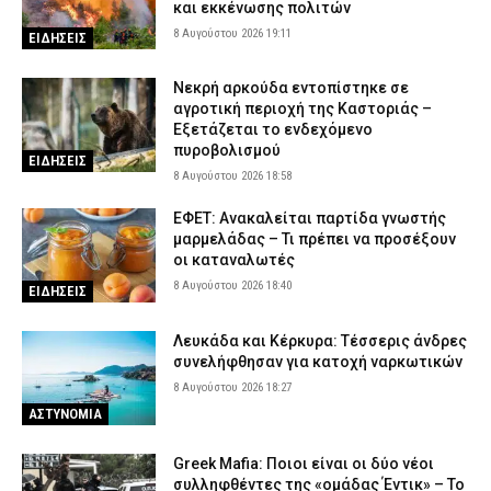
και εκκένωσης πολιτών
8 Αυγούστου 2026 19:11
ΕΙΔΗΣΕΙΣ
Νεκρή αρκούδα εντοπίστηκε σε
αγροτική περιοχή της Καστοριάς –
Εξετάζεται το ενδεχόμενο
πυροβολισμού
ΕΙΔΗΣΕΙΣ
8 Αυγούστου 2026 18:58
ΕΦΕΤ: Ανακαλείται παρτίδα γνωστής
μαρμελάδας – Τι πρέπει να προσέξουν
οι καταναλωτές
8 Αυγούστου 2026 18:40
ΕΙΔΗΣΕΙΣ
Λευκάδα και Κέρκυρα: Τέσσερις άνδρες
συνελήφθησαν για κατοχή ναρκωτικών
8 Αυγούστου 2026 18:27
ΑΣΤΥΝΟΜΙΑ
Greek Mafia: Ποιοι είναι οι δύο νέοι
συλληφθέντες της «ομάδας Έντικ» – Το