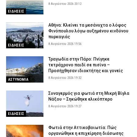
8 Αυγούστου 2026 20:12
ΕΙΔΗΣΕΙΣ
Αθήνα: Κλείνει τα μεσάνυχτα ο λόφος
Φινόπουλου λόγω αυξημένου κινδύνου
πυρκαγιάς
8 Αυγούστου 2026 19:56
ΕΙΔΗΣΕΙΣ
Τραγωδία στην Πάρο: Πνίγηκε
τετράχρονο παιδί σε πισίνα –
Προσήχθησαν ιδιοκτήτης και γονείς
8 Αυγούστου 2026 19:32
ΑΣΤΥΝΟΜΙΑ
Συναγερμός για φωτιά στη Μικρή Βίγλα
Νάξου – Σηκώθηκε ελικόπτερο
8 Αυγούστου 2026 19:27
ΕΙΔΗΣΕΙΣ
Φωτιά στην Αττικοβοιωτία: Πώς
οργανώθηκε η επιχείρηση διάσωσης