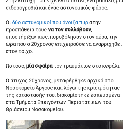
Στην κατοχή του είχε εντοπιστεί, ένα ρόπαλο, μια
σιδερογροθιά και ένας αστυνομικός φάρος.
Οι
δύο αστυνομικοί που άνοιξα πυρ
στην
προσπάθεια τους
να τον συλλάβουν
,
υποστήριξαν πως, πυροβόλησαν στον αέρα, την
ώρα που ο 20χρονος επιχειρούσε να αναρριχηθεί
στον τοίχο.
Ωστόσο,
μία σφαίρα
τον τραυμάτισε στο κεφάλι.
Ο άτυχος 20χρονος, μεταφέρθηκε αρχικά στο
Νοσοκομείο Άργους και, λόγω της κρισιμότητας
της κατάστασής του, διακομίστηκε εσπευσμένα
στα Τμήματα Επειγόντων Περιστατικών του
Θριάσειου Νοσοκομείου.