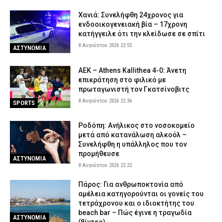
Συνελήφθησαν τρία άτομα για διακίνηση ναρκωτικών στην
Χανιά: Συνελήφθη 24χρονος για
Αττική και την Πανεπιστημιούπολη Ζωγράφου – Θα έβγαζαν
ενδοοικογενειακή βία – 17χρονη
πάνω από 90.000 ευρώ (βίντεο)
κατήγγειλε ότι την κλείδωσε σε σπίτι
8 Αυγούστου 2026 15:06
ΑΣΤΥΝΟΜΙΑ
8 Αυγούστου 2026 22:55
ΑΣΤΥΝΟΜΙΑ
Δολοφονία 38χρονης στην Κυψέλη: «Δεν μπορούμε να
πιστέψουμε ότι το έκανε» λέει το ζευγάρι που είχε φιλοξενήσει
ΑΕΚ – Athens Kallithea 4-0: Άνετη
τον 26χρονο Αφγανό
επικράτηση στο φιλικό με
8 Αυγούστου 2026 14:51
ΑΣΤΥΝΟΜΙΑ
πρωταγωνιστή τον Γκατσίνοβιτς
8 Αυγούστου 2026 22:36
SPORTS
Ροδόπη: Ανήλικος στο νοσοκομείο
μετά από κατανάλωση αλκοόλ –
Συνελήφθη η υπάλληλος που τον
προμήθευσε
ΑΣΤΥΝΟΜΙΑ
8 Αυγούστου 2026 22:22
Πάρος: Για ανθρωποκτονία από
αμέλεια κατηγορούνται οι γονείς του
τετράχρονου και ο ιδιοκτήτης του
beach bar – Πώς έγινε η τραγωδία
ΑΣΤΥΝΟΜΙΑ