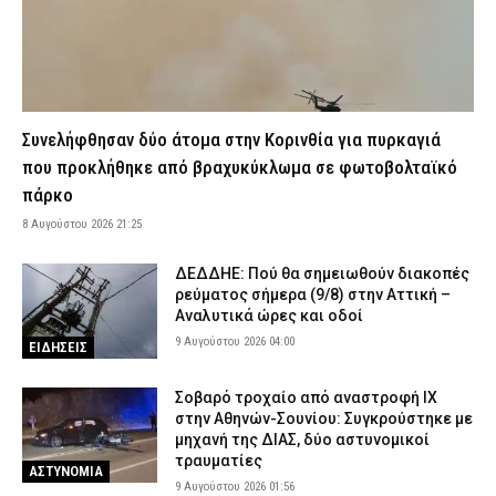
περιφέρειες βρίσκονται σε συναγερμό
8 Αυγούστου 2026 16:34
ΕΙΔΗΣΕΙΣ
Σοβαρό τροχαίο στη Χαλκιδική: Στο «Παπαγεωργίου»
δικυκλιστής μετά από σύγκρουση
8 Αυγούστου 2026 16:14
ΕΙΔΗΣΕΙΣ
Συνελήφθησαν δύο άτομα στην Κορινθία για πυρκαγιά
Φωτιά σε χαμηλή βλάστηση στη Σίνδο Θεσσαλονίκης – Ισχυρή
που προκλήθηκε από βραχυκύκλωμα σε φωτοβολταϊκό
κινητοποίηση της Πυροσβεστικής
πάρκο
8 Αυγούστου 2026 16:01
ΕΙΔΗΣΕΙΣ
8 Αυγούστου 2026 21:25
Λευκάδα: Συνελήφθη 58χρονος μετά την καταγγελία της
συντρόφου του για ενδοοικογενειακή βία
ΔΕΔΔΗΕ: Πού θα σημειωθούν διακοπές
ρεύματος σήμερα (9/8) στην Αττική –
8 Αυγούστου 2026 15:48
ΑΣΤΥΝΟΜΙΑ
Αναλυτικά ώρες και οδοί
Κέρκυρα: Απαγορεύτηκε ο απόπλους πλοίου με 26 επιβάτες
9 Αυγούστου 2026 04:00
ΕΙΔΗΣΕΙΣ
λόγω μηχανικής βλάβης
8 Αυγούστου 2026 15:32
ΕΙΔΗΣΕΙΣ
Σοβαρό τροχαίο από αναστροφή ΙΧ
στην Αθηνών-Σουνίου: Συγκρούστηκε με
Λυκαβηττός: Σε 57χρονη που αγνοούνταν ανήκει η σορός – Από
μηχανή της ΔΙΑΣ, δύο αστυνομικοί
πτώση ο θάνατός της
τραυματίες
8 Αυγούστου 2026 15:17
ΑΣΤΥΝΟΜΙΑ
ΑΣΤΥΝΟΜΙΑ
9 Αυγούστου 2026 01:56