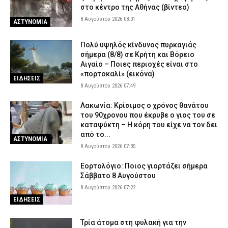
στο κέντρο της Αθήνας (βίντεο)
8 Αυγούστου 2026 08:01
ΑΣΤΥΝΟΜΙΑ
Πολύ υψηλός κίνδυνος πυρκαγιάς
σήμερα (8/8) σε Κρήτη και Βόρειο
Αιγαίο – Ποιες περιοχές είναι στο
«πορτοκαλί» (εικόνα)
ΕΙΔΗΣΕΙΣ
8 Αυγούστου 2026 07:49
Λακωνία: Κρίσιμος ο χρόνος θανάτου
του 90χρονου που έκρυβε ο γιος του σε
καταψύκτη – Η κόρη του είχε να τον δει
από το...
ΑΣΤΥΝΟΜΙΑ
8 Αυγούστου 2026 07:35
Εορτολόγιο: Ποιος γιορτάζει σήμερα
Σάββατο 8 Αυγούστου
8 Αυγούστου 2026 07:22
ΕΙΔΗΣΕΙΣ
Τρία άτομα στη φυλακή για την