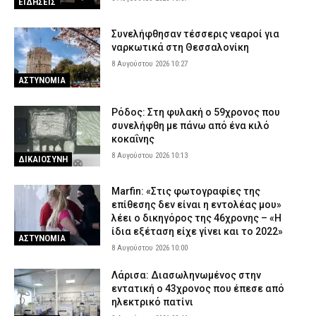
ο πραγματογνώμονας για τα αίτια του δυστυχήματος
ΕΙΔΗΣΕΙΣ
7 Αυγούστου 2026 20:41
ΕΙΔΗΣΕΙΣ
Συνελήφθησαν τέσσερις νεαροί για
Εντατικοποιούνται οι έλεγχοι στις παραλίες – Τρεις συλλήψεις
ναρκωτικά στη Θεσσαλονίκη
και πέντε «λουκέτα» στη Χαλκιδική
8 Αυγούστου 2026 10:27
7 Αυγούστου 2026 20:27
ΑΣΤΥΝΟΜΙΑ
ΑΣΤΥΝΟΜΙΑ
Ρόδος: Στη φυλακή ο 59χρονος που
συνελήφθη με πάνω από ένα κιλό
κοκαΐνης
8 Αυγούστου 2026 10:13
ΔΙΚΑΙΟΣΥΝΗ
Marfin: «Στις φωτογραφίες της
επίθεσης δεν είναι η εντολέας μου»
λέει ο δικηγόρος της 46χρονης – «Η
ίδια εξέταση είχε γίνει και το 2022»
ΑΣΤΥΝΟΜΙΑ
8 Αυγούστου 2026 10:00
Λάρισα: Διασωληνωμένος στην
εντατική ο 43χρονος που έπεσε από
ηλεκτρικό πατίνι