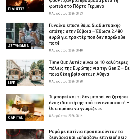
φρόντιζαν μία εβδομάδα μετά τη
φωτιά στο Πόρτο Γερμενό
ΕΙΔΗΣΕΙΣ
8 Αυγούστου 2026 08:53
Γυναίκα έπεσε θύμα διαδικτυακής
απάτης στην Εύβοια – Έδωσε 2.480
ευρώ για τρακτέρ που δεν παρέλαβε
ποτέ
ΑΣΤΥΝΟΜΙΑ
8 Αυγούστου 2026 08:40
Time Out: Αυτές είναι οι 10 καλύτερες
πόλεις της Ευρώπης για την Gen Z – Σε
ποια θέση βρίσκεται η Αθήνα
8 Αυγούστου 2026 08:28
LIFE
Τι μπορεί και τι δεν μπορεί να ζητήσει
ένας ιδιοκτήτης από τον ενοικιαστή –
Όσα πρέπει να γνωρίζετε
8 Αυγούστου 2026 08:14
CAPITAL
Ρομά με πατίνια προσποιούνταν τα
ζευγάρια και «ρήμαζαν» επιχειρήσεις