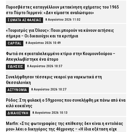
Πυροσβέστες καταγγέλλουν μετακίνηση οχήματος του 1965
στο Πόρτο Γερμενό: «Δεν είμαστε αναλώσιμοι»
8 Αυγούστου 2026 11:02
ΣΩΜΑΤΑ ΑΣΦΑΛΕΙΑΣ
«Τουρισμός για Όλους»: Ποιοι μπορούν να κάνουν αιτήσεις
σήμερα – Οι δικαιούχοι και τα κριτήρια
8 Αυγούστου 2026 10:49
CAPITAL
Φωτιά σε εγκαταλελειμμένο κτίριο στην Κουμουνδούρου –
Απεγκλωβίστηκε ένα άτομο
8 Αυγούστου 2026 10:37
ΕΙΔΗΣΕΙΣ
Συνελήφθησαν τέσσερις νεαροί για ναρκωτικά στη
Θεσσαλονίκη
8 Αυγούστου 2026 10:27
ΑΣΤΥΝΟΜΙΑ
Ρόδος: Στη φυλακή ο 59χρονος που συνελήφθη με πάνω από ένα
κιλό κοκαΐνης
8 Αυγούστου 2026 10:13
ΔΙΚΑΙΟΣΥΝΗ
Marfin: «Στις φωτογραφίες της επίθεσης δεν είναι η εντολέας
μου» λέει ο δικηγόρος της 46χρονης – «Η ίδια εξέταση είχε