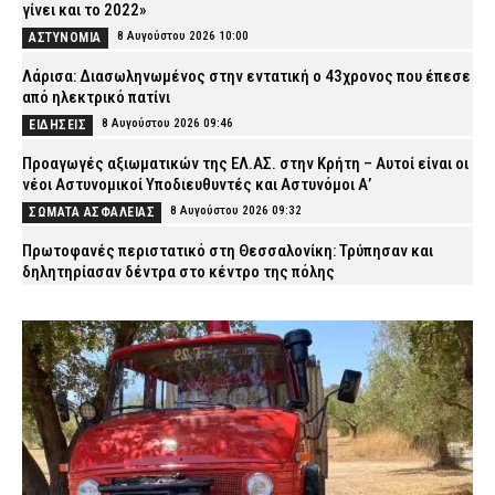
γίνει και το 2022»
8 Αυγούστου 2026 10:00
ΑΣΤΥΝΟΜΙΑ
Λάρισα: Διασωληνωμένος στην εντατική ο 43χρονος που έπεσε
από ηλεκτρικό πατίνι
8 Αυγούστου 2026 09:46
ΕΙΔΗΣΕΙΣ
Προαγωγές αξιωματικών της ΕΛ.ΑΣ. στην Κρήτη – Αυτοί είναι οι
νέοι Αστυνομικοί Υποδιευθυντές και Αστυνόμοι Α’
8 Αυγούστου 2026 09:32
ΣΩΜΑΤΑ ΑΣΦΑΛΕΙΑΣ
Πρωτοφανές περιστατικό στη Θεσσαλονίκη: Τρύπησαν και
δηλητηρίασαν δέντρα στο κέντρο της πόλης
8 Αυγούστου 2026 09:19
ΑΣΤΥΝΟΜΙΑ
Σκιάθος: Φυλάκιση 15 μηνών στη Βρετανίδα που μέθυσε με την
ανήλικη κόρη της και προκάλεσε επεισόδιο στο Κέντρο Υγείας
8 Αυγούστου 2026 09:07
ΔΙΚΑΙΟΣΥΝΗ
Σκύλος με σοβαρά εγκαύματα επέστρεψε μόνος στο σπίτι που
τον φρόντιζαν μία εβδομάδα μετά τη φωτιά στο Πόρτο Γερμενό
8 Αυγούστου 2026 08:53
ΕΙΔΗΣΕΙΣ