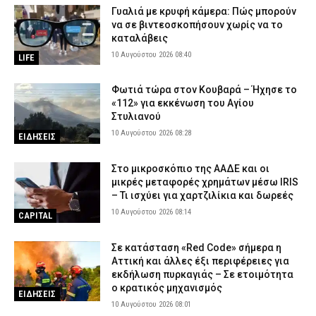
Γυαλιά με κρυφή κάμερα: Πώς μπορούν
να σε βιντεοσκοπήσουν χωρίς να το
καταλάβεις
10 Αυγούστου 2026 08:40
LIFE
Φωτιά τώρα στον Κουβαρά – Ήχησε το
«112» για εκκένωση του Αγίου
Στυλιανού
10 Αυγούστου 2026 08:28
ΕΙΔΗΣΕΙΣ
Στο μικροσκόπιο της ΑΑΔΕ και οι
μικρές μεταφορές χρημάτων μέσω IRIS
– Τι ισχύει για χαρτζιλίκια και δωρεές
10 Αυγούστου 2026 08:14
CAPITAL
Σε κατάσταση «Red Code» σήμερα η
Αττική και άλλες έξι περιφέρειες για
εκδήλωση πυρκαγιάς – Σε ετοιμότητα
ο κρατικός μηχανισμός
ΕΙΔΗΣΕΙΣ
10 Αυγούστου 2026 08:01