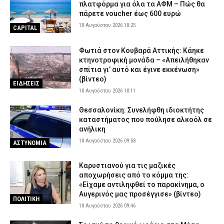
πλατφόρμα για όλα τα ΑΦΜ – Πώς θα
πάρετε voucher έως 600 ευρώ
10 Αυγούστου 2026 10:25
CAPITAL
Φωτιά στον Κουβαρά Αττικής: Κάηκε
κτηνοτροφική μονάδα – «Απειλήθηκαν
σπίτια γι’ αυτό και έγινε εκκένωση»
(βίντεο)
ΕΙΔΗΣΕΙΣ
10 Αυγούστου 2026 10:11
Θεσσαλονίκη: Συνελήφθη ιδιοκτήτης
καταστήματος που πούλησε αλκοόλ σε
ανήλικη
10 Αυγούστου 2026 09:58
ΑΣΤΥΝΟΜΙΑ
Καρυστιανού για τις μαζικές
αποχωρήσεις από το κόμμα της:
«Είχαμε αντιληφθεί το παρακίνημα, ο
Αυγερινός μας προσέγγισε» (βίντεο)
ΠΟΛΙΤΙΚΗ
10 Αυγούστου 2026 09:46