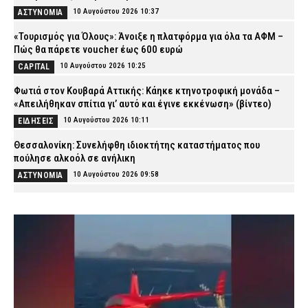
10 Αυγούστου 2026 10:37
ΑΣΤΥΝΟΜΙΑ
«Τουρισμός για Όλους»: Άνοιξε η πλατφόρμα για όλα τα ΑΦΜ –
Πώς θα πάρετε voucher έως 600 ευρώ
10 Αυγούστου 2026 10:25
CAPITAL
Φωτιά στον Κουβαρά Αττικής: Κάηκε κτηνοτροφική μονάδα –
«Απειλήθηκαν σπίτια γι’ αυτό και έγινε εκκένωση» (βίντεο)
10 Αυγούστου 2026 10:11
ΕΙΔΗΣΕΙΣ
Θεσσαλονίκη: Συνελήφθη ιδιοκτήτης καταστήματος που
πούλησε αλκοόλ σε ανήλικη
10 Αυγούστου 2026 09:58
ΑΣΤΥΝΟΜΙΑ
Καρυστιανού για τις μαζικές αποχωρήσεις από το κόμμα της:
«Είχαμε αντιληφθεί το παρακίνημα, ο Αυγερινός μας
προσέγγισε» (βίντεο)
10 Αυγούστου 2026 09:46
ΠΟΛΙΤΙΚΗ
Σε ισχύ το θερινό ωράριο στα Μέσα – Πώς κινούνται Μετρό,
ΗΣΑΠ, Τραμ και λεωφορεία
10 Αυγούστου 2026 09:32
ΕΙΔΗΣΕΙΣ