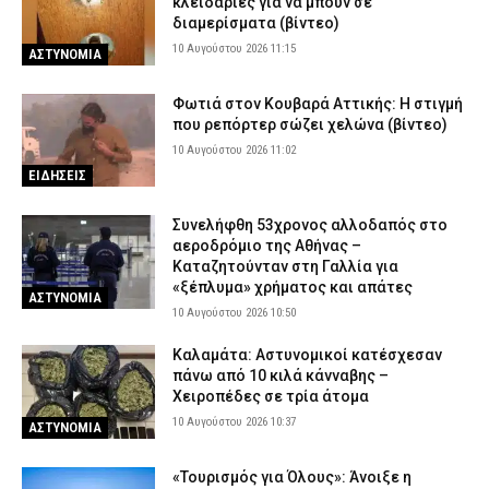
κλειδαριές για να μπουν σε
διαμερίσματα (βίντεο)
Πέθανε ο ηθοποιός Νίκος Καλογερόπουλος
10 Αυγούστου 2026 11:15
9 Αυγούστου 2026 20:12
ΕΙΔΗΣΕΙΣ
ΑΣΤΥΝΟΜΙΑ
Προήχθησαν έξι αξιωματικοί της ΕΛ.ΑΣ. στην Π.Ε. Κοζάνης – Οι
Φωτιά στον Κουβαρά Αττικής: Η στιγμή
νέοι τους βαθμοί
που ρεπόρτερ σώζει χελώνα (βίντεο)
9 Αυγούστου 2026 20:00
ΣΩΜΑΤΑ ΑΣΦΑΛΕΙΑΣ
10 Αυγούστου 2026 11:02
ΕΙΔΗΣΕΙΣ
Συνελήφθη 53χρονος αλλοδαπός στο
αεροδρόμιο της Αθήνας –
Καταζητούνταν στη Γαλλία για
«ξέπλυμα» χρήματος και απάτες
ΑΣΤΥΝΟΜΙΑ
10 Αυγούστου 2026 10:50
Καλαμάτα: Αστυνομικοί κατέσχεσαν
πάνω από 10 κιλά κάνναβης –
Χειροπέδες σε τρία άτομα
10 Αυγούστου 2026 10:37
ΑΣΤΥΝΟΜΙΑ
«Τουρισμός για Όλους»: Άνοιξε η