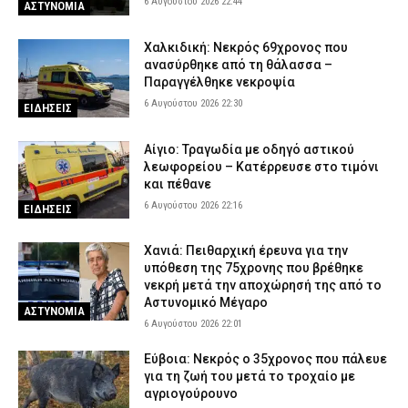
6 Αυγούστου 2026 22:44
ΑΣΤΥΝΟΜΙΑ
Χαλκιδική: Νεκρός 69χρονος που
ανασύρθηκε από τη θάλασσα –
Παραγγέλθηκε νεκροψία
6 Αυγούστου 2026 22:30
ΕΙΔΗΣΕΙΣ
Αίγιο: Τραγωδία με οδηγό αστικού
λεωφορείου – Κατέρρευσε στο τιμόνι
και πέθανε
6 Αυγούστου 2026 22:16
ΕΙΔΗΣΕΙΣ
Χανιά: Πειθαρχική έρευνα για την
υπόθεση της 75χρονης που βρέθηκε
νεκρή μετά την αποχώρησή της από το
Αστυνομικό Μέγαρο
ΑΣΤΥΝΟΜΙΑ
6 Αυγούστου 2026 22:01
Εύβοια: Νεκρός ο 35χρονος που πάλευε
για τη ζωή του μετά το τροχαίο με
αγριογούρουνο