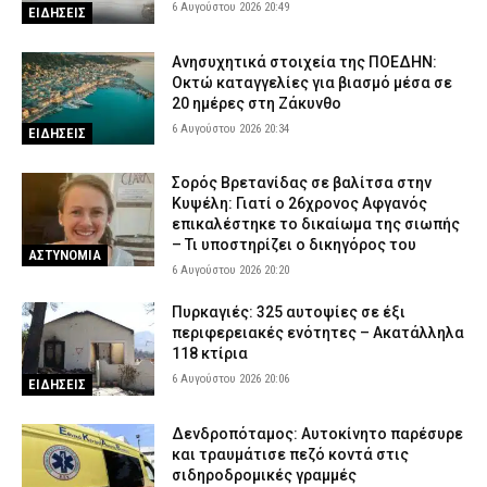
6 Αυγούστου 2026 20:49
ΕΙΔΗΣΕΙΣ
Ανησυχητικά στοιχεία της ΠΟΕΔΗΝ:
Οκτώ καταγγελίες για βιασμό μέσα σε
20 ημέρες στη Ζάκυνθο
6 Αυγούστου 2026 20:34
ΕΙΔΗΣΕΙΣ
Σορός Βρετανίδας σε βαλίτσα στην
Κυψέλη: Γιατί ο 26χρονος Αφγανός
επικαλέστηκε το δικαίωμα της σιωπής
– Τι υποστηρίζει ο δικηγόρος του
ΑΣΤΥΝΟΜΙΑ
6 Αυγούστου 2026 20:20
Πυρκαγιές: 325 αυτοψίες σε έξι
περιφερειακές ενότητες – Ακατάλληλα
118 κτίρια
6 Αυγούστου 2026 20:06
ΕΙΔΗΣΕΙΣ
Δενδροπόταμος: Αυτοκίνητο παρέσυρε
και τραυμάτισε πεζό κοντά στις
σιδηροδρομικές γραμμές