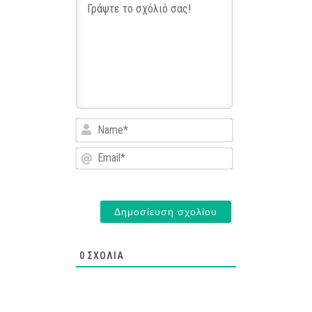
Name*
Email*
0
ΣΧΌΛΙΑ