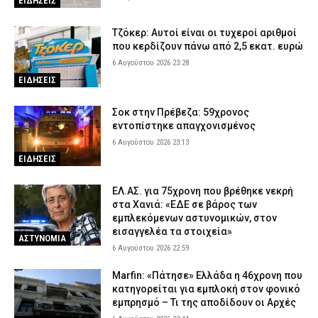
ΕΙΔΗΣΕΙΣ
Κυψέλη: Από το «τη βρήκα νεκρή» στη σιωπή – Η νέα τακτική
Τζόκερ: Αυτοί είναι οι τυχεροί αριθμοί
του 26χρονου Αφγανού για τη βαλίτσα με τη σορό
που κερδίζουν πάνω από 2,5 εκατ. ευρώ
6 Αυγούστου 2026 17:15
ΑΣΤΥΝΟΜΙΑ
6 Αυγούστου 2026 23:28
Σαμοθράκη: Επιχείρηση διάσωσης 15χρονης που τραυματίστηκε
ΕΙΔΗΣΕΙΣ
στο κεφάλι στη Γριά Βάθρα
6 Αυγούστου 2026 17:02
ΕΙΔΗΣΕΙΣ
Σοκ στην Πρέβεζα: 59χρονος
εντοπίστηκε απαγχονισμένος
Χαλκιδική: Πυροσβέστες έσβησαν μέσα σε 15 λεπτά φωτιά στο
6 Αυγούστου 2026 23:13
Πόρτο Καρράς
ΕΙΔΗΣΕΙΣ
6 Αυγούστου 2026 16:50
ΕΙΔΗΣΕΙΣ
Meteo: Πότε αρχίζει η περίοδος των δασικών πυρκαγιών στην
ΕΛ.ΑΣ. για 75χρονη που βρέθηκε νεκρή
Ελλάδα – Οι έξι πιο επικίνδυνες εβδομάδες του έτους
στα Χανιά: «ΕΔΕ σε βάρος των
εμπλεκόμενων αστυνομικών, στον
6 Αυγούστου 2026 16:37
ΕΙΔΗΣΕΙΣ
εισαγγελέα τα στοιχεία»
ΑΣΤΥΝΟΜΙΑ
6 Αυγούστου 2026 22:59
Marfin: «Πάτησε» Ελλάδα η 46χρονη που
κατηγορείται για εμπλοκή στον φονικό
εμπρησμό – Τι της αποδίδουν οι Αρχές