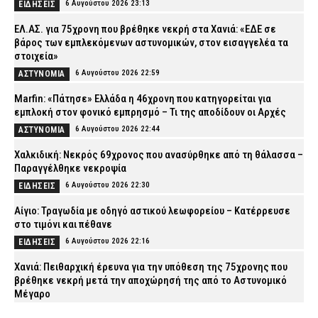
6 Αυγούστου 2026 23:13
ΕΙΔΗΣΕΙΣ
ΕΛ.ΑΣ. για 75χρονη που βρέθηκε νεκρή στα Χανιά: «ΕΔΕ σε
βάρος των εμπλεκόμενων αστυνομικών, στον εισαγγελέα τα
στοιχεία»
6 Αυγούστου 2026 22:59
ΑΣΤΥΝΟΜΙΑ
Marfin: «Πάτησε» Ελλάδα η 46χρονη που κατηγορείται για
εμπλοκή στον φονικό εμπρησμό – Τι της αποδίδουν οι Αρχές
6 Αυγούστου 2026 22:44
ΑΣΤΥΝΟΜΙΑ
Χαλκιδική: Νεκρός 69χρονος που ανασύρθηκε από τη θάλασσα –
Παραγγέλθηκε νεκροψία
6 Αυγούστου 2026 22:30
ΕΙΔΗΣΕΙΣ
Αίγιο: Τραγωδία με οδηγό αστικού λεωφορείου – Κατέρρευσε
στο τιμόνι και πέθανε
6 Αυγούστου 2026 22:16
ΕΙΔΗΣΕΙΣ
Χανιά: Πειθαρχική έρευνα για την υπόθεση της 75χρονης που
βρέθηκε νεκρή μετά την αποχώρησή της από το Αστυνομικό
Μέγαρο
6 Αυγούστου 2026 22:01
ΑΣΤΥΝΟΜΙΑ