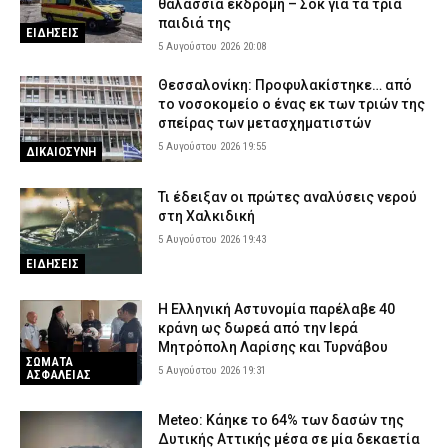
θαλάσσια εκδρομή – Σοκ για τα τρία
παιδιά της
ΕΙΔΗΣΕΙΣ
5 Αυγούστου 2026 20:08
Θεσσαλονίκη: Προφυλακίστηκε… από
το νοσοκομείο ο ένας εκ των τριών της
σπείρας των μετασχηματιστών
5 Αυγούστου 2026 19:55
ΔΙΚΑΙΟΣΥΝΗ
Τι έδειξαν οι πρώτες αναλύσεις νερού
στη Χαλκιδική
5 Αυγούστου 2026 19:43
ΕΙΔΗΣΕΙΣ
Η Ελληνική Αστυνομία παρέλαβε 40
κράνη ως δωρεά από την Ιερά
Μητρόπολη Λαρίσης και Τυρνάβου
ΣΩΜΑΤΑ
5 Αυγούστου 2026 19:31
ΑΣΦΑΛΕΙΑΣ
Meteo: Κάηκε το 64% των δασών της
Δυτικής Αττικής μέσα σε μία δεκαετία