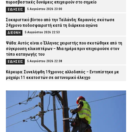
πυροσβεστικές δυνάμεις επιχειρούν στο σημείο
5 Αυγούστου 2026 23:00
ΕΙΔΗΣΕΙΣ
Σοκαριστικό βίντεο από την Ταϊλάνδη: Κεραυνός σκότωσε
24χρονο ποδοσφαιριστή κατά τη διάρκεια αγώνα
5 Αυγούστου 2026 22:53
ΔΙΕΘΝΗ
Ψάθα: Αυτός είναι ο Έλληνας χειριστής που σκοτώθηκε από τη
σύγκρουση ελικοπτέρων – Μια ημέρα πριν επιχειρούσε στον
τόπο καταγωγής του
5 Αυγούστου 2026 22:38
ΕΙΔΗΣΕΙΣ
Κέρκυρα: Συνελήφθη 19χρονος αλλοδαπός – Εντοπίστηκε με
μαχαίρι 11 εκατοστών σε αστυνομικό έλεγχο
5 Αυγούστου 2026 22:24
ΑΣΤΥΝΟΜΙΑ
Φωτιά στη Βοιωτία: Προς αναστολή λειτουργίας το αιολικό
πάρκο λόγω συνεχών βλαβών στο δίκτυο
5 Αυγούστου 2026 22:09
ΕΙΔΗΣΕΙΣ
Αίσιο τέλος στην εξαφάνιση των δίδυμων κοριτσιών από τη
Γλυφάδα – Επέστρεψαν στον πατέρα τους
5 Αυγούστου 2026 21:55
ΑΣΤΥΝΟΜΙΑ