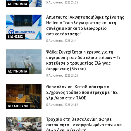
5 Αυγούστου 2026 21:55
ΑΣΤΥΝΟΜΙΑ
Απίστευτο: Ακινητοποιήθηκε τρένο της
Hellenic Train λόγω φωτιάς και στη
συνέχεια κάηκε το λεωφορείο
αντικατάστασης!
ΕΙΔΗΣΕΙΣ
5 Αυγούστου 2026 21:41
Ψάθα: Συνεχίζεται η έρευνα για τη
σύγκρουση των δύο ελικοπτέρων – Τι
κατέθεσε ο τραυματίας Έλληνας
διερμηνέας (βίντεο)
ΑΣΤΥΝΟΜΙΑ
5 Αυγούστου 2026 21:26
Θεσσαλονίκη: Καταδικάστηκε ο
27χρονος τράπερ που έτρεχε με 182
χλμ./ώρα στην ΠΑΘΕ
5 Αυγούστου 2026 21:12
ΔΙΚΑΙΟΣΥΝΗ
Τροχαίο στη Θεσσαλονίκη άφησε
αυτοκίνητο… σκαρφαλωμένο πάνω σε
άλλο όχημα (εικόνα)