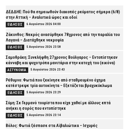
ΔΕΔΔΗΕ: Πού θα σημειωθούν διακοπές ρεύματος σήμερα (6/8)
στην Αττική – Αναλυτικά ώρες και οδοί
6 Αυγούστου 2026 04:00
ΕΙΔΗΣΕΙΣ
Ζάκυνθος: Νεκρός ανασύρθηκε 78χρονος από την παραλία του
Λαγανά – Διατάχθηκε νεκροψία
5 Αυγούστου 2026 23:58
ΕΙΔΗΣΕΙΣ
Σαμοθράκη: Συνελήφθη 27χρονος Βούλγαρος – Εντοπίστηκαν
κάνναβη και ψυχοτρόπα μανιτάρια στην κατοχή του (εικόνα)
5 Αυγούστου 2026 23:43
ΑΣΤΥΝΟΜΙΑ
Ρέθυμνο: Φωτιά που ξεκίνησε από σταθμευμένο όχημα
κατέστρεψε τρία αυτοκίνητα – Εξετάζεται βραχυκύκλωμα
5 Αυγούστου 2026 23:29
ΕΙΔΗΣΕΙΣ
Σύμη: Σε Γερμανό τουρίστα που είχε χαθεί με άλλους επτά
ανήκει η σορός που εντοπίστηκε
5 Αυγούστου 2026 23:14
ΕΙΔΗΣΕΙΣ
Βόλος: Φωτιά ξέσπασε στα Αϊβαλιώτικα – Ισχυρές