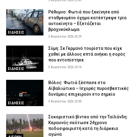
5 Αυγούστου 2026 23:43
Πολύ υψηλός κίνδυνος πυρκαγιάς την Πέμπτη – Σε Red Code
Αττική, Βοιωτία και Εύβοια
Ρέθυμνο: Φωτιά που ξεκίνησε από
σταθμευμένο όχημα κατέστρεψε τρία
5 Αυγούστου 2026 17:07
ΕΙΔΗΣΕΙΣ
αυτοκίνητα – Εξετάζεται
Μπορεί ένα αυτοκίνητο να ξεπεράσει τα 300.000 χιλιόμετρα; –
βραχυκύκλωμα
ΕΙΔΗΣΕΙΣ
Τι καθορίζει πραγματικά τη διάρκεια ζωής του
5 Αυγούστου 2026 23:29
5 Αυγούστου 2026 16:59
AUTO MOTO
Σύμη: Σε Γερμανό τουρίστα που είχε
χαθεί με άλλους επτά ανήκει η σορός
που εντοπίστηκε
5 Αυγούστου 2026 23:14
ΕΙΔΗΣΕΙΣ
Βόλος: Φωτιά ξέσπασε στα
Αϊβαλιώτικα – Ισχυρές πυροσβεστικές
δυνάμεις επιχειρούν στο σημείο
5 Αυγούστου 2026 23:00
ΕΙΔΗΣΕΙΣ
Σοκαριστικό βίντεο από την Ταϊλάνδη:
Κεραυνός σκότωσε 24χρονο
ποδοσφαιριστή κατά τη διάρκεια
αγώνα
ΔΙΕΘΝΗ