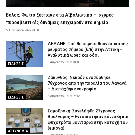
Βουλιαγμένης – Συνελήφθη η οδηγός
5 Αυγούστου 2026 18:18
ΑΣΤΥΝΟΜΙΑ
Βόλος: Φωτιά ξέσπασε στα Αϊβαλιώτικα – Ισχυρές
Κέρκυρα: Χειροπέδες σε δύο ανήλικους που έκλεβαν ρούχα από
πυροσβεστικές δυνάμεις επιχειρούν στο σημείο
καταστήματα
5 Αυγούστου 2026 23:00
5 Αυγούστου 2026 18:06
ΑΣΤΥΝΟΜΙΑ
ΔΕΔΔΗΕ: Πού θα σημειωθούν διακοπές
Εποχικοί Πυροσβέστες προς Τουρνά: «Γιατί ανακλήθηκαν οι
ρεύματος σήμερα (6/8) στην Αττική –
άδειες;»
Αναλυτικά ώρες και οδοί
5 Αυγούστου 2026 17:53
ΣΩΜΑΤΑ ΑΣΦΑΛΕΙΑΣ
6 Αυγούστου 2026 04:00
ΕΙΔΗΣΕΙΣ
Οινόη – Χαλκίδα: Διακοπή σιδηροδρομικής γραμμής λόγω
φωτιάς – Τι ανακοίνωσε η Hellenic Train
Ζάκυνθος: Νεκρός ανασύρθηκε
5 Αυγούστου 2026 17:42
ΕΙΔΗΣΕΙΣ
78χρονος από την παραλία του Λαγανά
– Διατάχθηκε νεκροψία
Εκτεταμένες επιχειρήσεις της ΕΛ.ΑΣ. οδήγησαν σε 23
5 Αυγούστου 2026 23:58
ΕΙΔΗΣΕΙΣ
συλλήψεις στη Στερεά Ελλάδα
5 Αυγούστου 2026 17:31
ΑΣΤΥΝΟΜΙΑ
Σαμοθράκη: Συνελήφθη 27χρονος
Σοκαριστικό βίντεο: Η στιγμή που η φωτιά εισβάλλει στο Πόρτο
Βούλγαρος – Εντοπίστηκαν κάνναβη και
Γερμενό και κατακαίει τα πάντα
ψυχοτρόπα μανιτάρια στην κατοχή του
(εικόνα)
5 Αυγούστου 2026 17:18
ΕΙΔΗΣΕΙΣ
ΑΣΤΥΝΟΜΙΑ