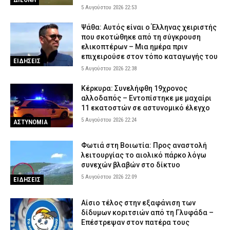
5 Αυγούστου 2026 22:53
Ψάθα: Αυτός είναι ο Έλληνας χειριστής
που σκοτώθηκε από τη σύγκρουση
ελικοπτέρων – Μια ημέρα πριν
επιχειρούσε στον τόπο καταγωγής του
ΕΙΔΗΣΕΙΣ
5 Αυγούστου 2026 22:38
Κέρκυρα: Συνελήφθη 19χρονος
αλλοδαπός – Εντοπίστηκε με μαχαίρι
11 εκατοστών σε αστυνομικό έλεγχο
5 Αυγούστου 2026 22:24
ΑΣΤΥΝΟΜΙΑ
Φωτιά στη Βοιωτία: Προς αναστολή
λειτουργίας το αιολικό πάρκο λόγω
συνεχών βλαβών στο δίκτυο
5 Αυγούστου 2026 22:09
ΕΙΔΗΣΕΙΣ
Αίσιο τέλος στην εξαφάνιση των
δίδυμων κοριτσιών από τη Γλυφάδα –
Επέστρεψαν στον πατέρα τους