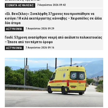
7 Αυγούστου 2026 09:42
ΣΩΜΑΤΑ ΑΣΦΑΛΕΙΑΣ
«Ελ. Βενιζέλος»: Συνελήφθη 37χρονος που προσπάθησε να
εισάγει 18 κιλά ακατέργαστης κάνναβης – Χειροπέδες σε άλλα
δύο άτομα
7 Αυγούστου 2026 09:29
ΑΣΤΥΝΟΜΙΑ
Γουδί: 53χρονη ανασύρθηκε νεκρή από ακάλυπτο πολυκατοικίας
– Έπεσε από τον πέμπτο όροφο
7 Αυγούστου 2026 09:16
ΑΣΤΥΝΟΜΙΑ
Τροχαίο-σοκ στις Σέρρες: ΙΧ συγκρούστηκε με φορτηγό –
Σκοτώθηκαν δύο άτομα
7 Αυγούστου 2026 09:03
ΕΙΔΗΣΕΙΣ
Λακωνία: Σήμερα η απολογία του 55χρονου που έκρυβε τη σορό
του πατέρα του σε καταψύκτη
7 Αυγούστου 2026 08:52
ΔΙΚΑΙΟΣΥΝΗ
Κίνηση τώρα: Μεγάλες καθυστερήσεις γύρω από το λιμάνι του
Πειραιά (χάρτης)
7 Αυγούστου 2026 08:37
ΕΙΔΗΣΕΙΣ