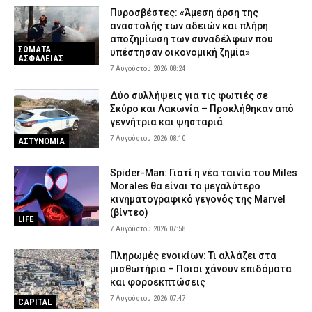
Πυροσβέστες: «Άμεση άρση της
αναστολής των αδειών και πλήρη
αποζημίωση των συναδέλφων που
ΣΩΜΑΤΑ
υπέστησαν οικονομική ζημία»
ΑΣΦΑΛΕΙΑΣ
7 Αυγούστου 2026 08:24
Δύο συλλήψεις για τις φωτιές σε
Σκύρο και Λακωνία – Προκλήθηκαν από
γεννήτρια και ψησταριά
7 Αυγούστου 2026 08:10
ΑΣΤΥΝΟΜΙΑ
Spider-Man: Γιατί η νέα ταινία του Miles
Morales θα είναι το μεγαλύτερο
κινηματογραφικό γεγονός της Marvel
(βίντεο)
LIFE
7 Αυγούστου 2026 07:58
Πληρωμές ενοικίων: Τι αλλάζει στα
μισθωτήρια – Ποιοι χάνουν επιδόματα
και φοροεκπτώσεις
7 Αυγούστου 2026 07:47
CAPITAL