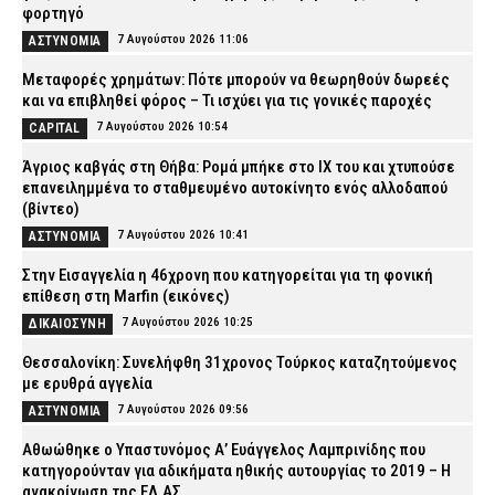
φορτηγό
7 Αυγούστου 2026 11:06
ΑΣΤΥΝΟΜΙΑ
Μεταφορές χρημάτων: Πότε μπορούν να θεωρηθούν δωρεές
και να επιβληθεί φόρος – Τι ισχύει για τις γονικές παροχές
7 Αυγούστου 2026 10:54
CAPITAL
Άγριος καβγάς στη Θήβα: Ρομά μπήκε στο ΙΧ του και χτυπούσε
επανειλημμένα το σταθμευμένο αυτοκίνητο ενός αλλοδαπού
(βίντεο)
7 Αυγούστου 2026 10:41
ΑΣΤΥΝΟΜΙΑ
Στην Εισαγγελία η 46χρονη που κατηγορείται για τη φονική
επίθεση στη Marfin (εικόνες)
7 Αυγούστου 2026 10:25
ΔΙΚΑΙΟΣΥΝΗ
Θεσσαλονίκη: Συνελήφθη 31χρονος Τούρκος καταζητούμενος
με ερυθρά αγγελία
7 Αυγούστου 2026 09:56
ΑΣΤΥΝΟΜΙΑ
Αθωώθηκε ο Υπαστυνόμος Α’ Ευάγγελος Λαμπρινίδης που
κατηγορούνταν για αδικήματα ηθικής αυτουργίας το 2019 – Η
ανακοίνωση της ΕΛ.ΑΣ.