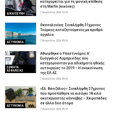
κατηγορείται για τη φονική επίθεση
Λάρισα: Μοτοσικλέτα συγκρούστηκε με νταλίκα στην Αγιά – Στο
στη Marfin (εικόνες)
νοσοκομείο ο αναβάτης
7 Αυγούστου 2026 10:25
ΔΙΚΑΙΟΣΥΝΗ
6 Αυγούστου 2026 20:49
ΕΙΔΗΣΕΙΣ
Θεσσαλονίκη: Συνελήφθη 31χρονος
Ανησυχητικά στοιχεία της ΠΟΕΔΗΝ: Οκτώ καταγγελίες για
Τούρκος καταζητούμενος με ερυθρά
βιασμό μέσα σε 20 ημέρες στη Ζάκυνθο
αγγελία
6 Αυγούστου 2026 20:34
ΕΙΔΗΣΕΙΣ
7 Αυγούστου 2026 09:56
ΑΣΤΥΝΟΜΙΑ
Αθωώθηκε ο Υπαστυνόμος Α’
Ευάγγελος Λαμπρινίδης που
κατηγορούνταν για αδικήματα ηθικής
ΣΩΜΑΤΑ
αυτουργίας το 2019 – Η ανακοίνωση
ΑΣΦΑΛΕΙΑΣ
της ΕΛ.ΑΣ.
7 Αυγούστου 2026 09:42
«Ελ. Βενιζέλος»: Συνελήφθη 37χρονος
που προσπάθησε να εισάγει 18 κιλά
ακατέργαστης κάνναβης – Χειροπέδες
σε άλλα δύο άτομα
ΑΣΤΥΝΟΜΙΑ
7 Αυγούστου 2026 09:29