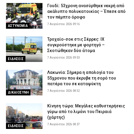
Γουδί: 53χρονη ανασύρθηκε νεκρή από
ακάλυπτο πολυκατοικίας – Έπεσε από
τον πέμπτο όροφο
7 Αυγούστου 2026 09:16
ΑΣΤΥΝΟΜΙΑ
Τροχαίο-σοκ στις Σέρρες: ΙΧ
συγκρούστηκε με φορτηγό –
Σκοτώθηκαν δύο άτομα
7 Αυγούστου 2026 09:03
ΕΙΔΗΣΕΙΣ
Λακωνία: Σήμερα η απολογία του
55χρονου που έκρυβε τη σορό του
πατέρα του σε καταψύκτη
7 Αυγούστου 2026 08:52
ΔΙΚΑΙΟΣΥΝΗ
Κίνηση τώρα: Μεγάλες καθυστερήσεις
γύρω από το λιμάνι του Πειραιά
(χάρτης)
7 Αυγούστου 2026 08:37
ΕΙΔΗΣΕΙΣ