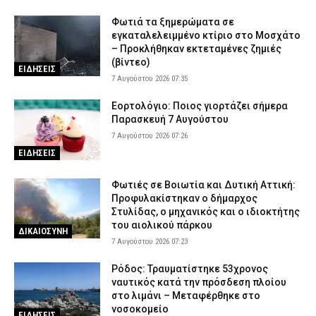
Φωτιά τα ξημερώματα σε
εγκαταλελειμμένο κτίριο στο Μοσχάτο
– Προκλήθηκαν εκτεταμένες ζημιές
(βίντεο)
ΕΙΔΗΣΕΙΣ
7 Αυγούστου 2026 07:35
Εορτολόγιο: Ποιος γιορτάζει σήμερα
Παρασκευή 7 Αυγούστου
7 Αυγούστου 2026 07:26
ΕΙΔΗΣΕΙΣ
Φωτιές σε Βοιωτία και Δυτική Αττική:
Προφυλακίστηκαν ο δήμαρχος
Στυλίδας, ο μηχανικός και ο ιδιοκτήτης
του αιολικού πάρκου
ΔΙΚΑΙΟΣΥΝΗ
7 Αυγούστου 2026 07:23
Ρόδος: Τραυματίστηκε 53χρονος
ναυτικός κατά την πρόσδεση πλοίου
στο λιμάνι – Μεταφέρθηκε στο
νοσοκομείο
ΕΙΔΗΣΕΙΣ