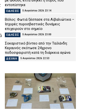
με άλλους επτά ανήκει η σορός που
ς
εντοπίστηκε
5 Αυγούστου 2026 23:14
ΕΙΔΗΣΕΙΣ
Βόλος: Φωτιά ξέσπασε στα Αϊβαλιώτικα –
Ισχυρές πυροσβεστικές δυνάμεις
επιχειρούν στο σημείο
5 Αυγούστου 2026 23:00
ά
ΕΙΔΗΣΕΙΣ
Σοκαριστικό βίντεο από την Ταϊλάνδη:
Κεραυνός σκότωσε 24χρονο
ποδοσφαιριστή κατά τη διάρκεια αγώνα
5 Αυγούστου 2026 22:53
ΔΙΕΘΝΗ
Ψάθα: Αυτός είναι ο Έλληνας χειριστής
που σκοτώθηκε από τη σύγκρουση
ελικοπτέρων – Μια ημέρα πριν
επιχειρούσε στον τόπο καταγωγής του
5 Αυγούστου 2026 22:38
ΕΙΔΗΣΕΙΣ
Κέρκυρα: Συνελήφθη 19χρονος αλλοδαπός
– Εντοπίστηκε με μαχαίρι 11 εκατοστών σε
αστυνομικό έλεγχο