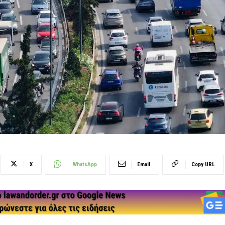
X
WhatsApp
Email
Copy URL