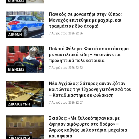
ΕΙΔΗΣΕΙΣ
Πανικός σε μοναστήρι στην Κύπρο:
Μοναχός επιτέθηκε με μαχαίρι και
τραυμάτισε δύο άτομα!
7 Αυγούστου 2026 22:36
ΔΙΕΘΝΗ
Παλαιό Φάληρο: Φωτιά σε κατάστημα
με ναυτιλιακά είδη – Εκκενώνεται
προληπτικά πολυκατοικία
7 Αυγούστου 2026 22:22
ΕΙΔΗΣΕΙΣ
Νέα Αγχίαλος: Σάτυρος αυνανιζόταν
κοιτώντας την 13χρονη γειτόνισσά του
– Καταδικάστηκε σε φυλάκιση
7 Αυγούστου 2026 22:07
ΔΙΚΑΙΟΣΥΝΗ
Σκιάθος: «Με ξυλοκόπησαν και με
άφησαν αιμόφυρτο στο δρόμο» –
Άγριος καβγάς με λοστάρια, μαχαίρια
και σφυριά
ΔΙΚΑΙΟΣΥΝΗ