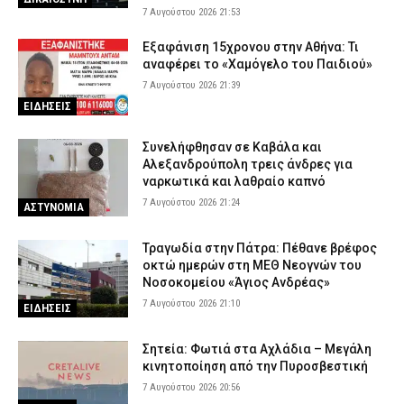
7 Αυγούστου 2026 21:53
Εξαφάνιση 15χρονου στην Αθήνα: Τι
αναφέρει το «Χαμόγελο του Παιδιού»
7 Αυγούστου 2026 21:39
ΕΙΔΗΣΕΙΣ
Συνελήφθησαν σε Καβάλα και
Αλεξανδρούπολη τρεις άνδρες για
ναρκωτικά και λαθραίο καπνό
7 Αυγούστου 2026 21:24
ΑΣΤΥΝΟΜΙΑ
Τραγωδία στην Πάτρα: Πέθανε βρέφος
οκτώ ημερών στη ΜΕΘ Νεογνών του
Νοσοκομείου «Άγιος Ανδρέας»
7 Αυγούστου 2026 21:10
ΕΙΔΗΣΕΙΣ
Σητεία: Φωτιά στα Αχλάδια – Μεγάλη
κινητοποίηση από την Πυροσβεστική
7 Αυγούστου 2026 20:56