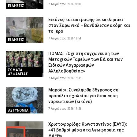
7 Αυγούστου 2026 20:06
ΕΙΔΗΣΕΙΣ
Εικόνες καταστροφής σε εκκλησάκι
στον Σαρωνικό – Βανδάλισαν ακόμη και
το Ιερό
7 Αυγούστου 2026 19:51
ΕΙΔΗΣΕΙΣ
ΠΟΜΑΣ: «Όχι στη συγχώνευση των
Μετοχικών Ταμείων των ΕΔ και των
Ειδικών Λογαριασμών
ΣΩΜΑΤΑ
Αλληλοβοηθείας»
ΑΣΦΑΛΕΙΑΣ
7 Αυγούστου 2026 19:39
Μαρούσι: Συνελήφθη 35χρονος σε
προαύλιο σχολείου για διακίνηση
ναρκωτικών (εικόνα)
7 Αυγούστου 2026 19:26
ΑΣΤΥΝΟΜΙΑ
Χριστοφορίδης Κωνσταντίνος (ΕΑΥΘ):
«41 βαθμοί μέσα στα λεωφορεία της
ΔΑΕΘ»