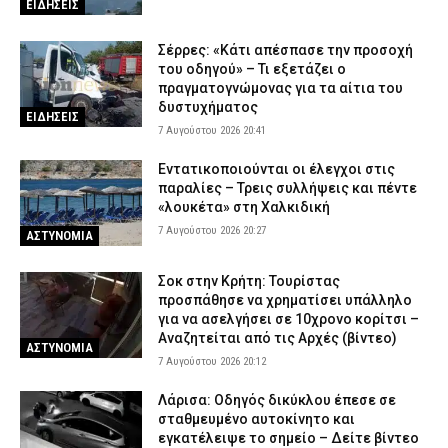
ΕΙΔΗΣΕΙΣ
Σέρρες: «Κάτι απέσπασε την προσοχή
του οδηγού» – Τι εξετάζει ο
πραγματογνώμονας για τα αίτια του
δυστυχήματος
ΕΙΔΗΣΕΙΣ
7 Αυγούστου 2026 20:41
Εντατικοποιούνται οι έλεγχοι στις
παραλίες – Τρεις συλλήψεις και πέντε
«λουκέτα» στη Χαλκιδική
7 Αυγούστου 2026 20:27
ΑΣΤΥΝΟΜΙΑ
Σοκ στην Κρήτη: Τουρίστας
προσπάθησε να χρηματίσει υπάλληλο
για να ασελγήσει σε 10χρονο κορίτσι –
Αναζητείται από τις Αρχές (βίντεο)
ΑΣΤΥΝΟΜΙΑ
7 Αυγούστου 2026 20:12
Λάρισα: Οδηγός δικύκλου έπεσε σε
σταθμευμένο αυτοκίνητο και
εγκατέλειψε το σημείο – Δείτε βίντεο