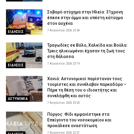
7 Αυγούστου 2026 17:00
ΕΙΔΗΣΕΙΣ
Σοβαρό ατύχημα στην Ηλεία: 31χρονη
Γρεβενά: Ο Σύλλογος Αλληλεγγύης και Εθελοντισμού «Ελπίδα»
έπεσε στην άμμο και υπέστη κάταγμα
προχώρησε σε δωρεά ειδών ιματισμού στο Αστυνομικό Τμήμα
στον αυχένα
7 Αυγούστου 2026 16:48
ΣΩΜΑΤΑ ΑΣΦΑΛΕΙΑΣ
7 Αυγούστου 2026 23:34
ΕΙΔΗΣΕΙΣ
Κορινθία: Μήνυμα του 112 για φωτιά στο Στεφάνι –
«Παραμείνετε σε ετοιμότητα»
Τραγωδίες σε Βόλο, Χαλκίδα και Βούλα:
7 Αυγούστου 2026 16:35
ΕΙΔΗΣΕΙΣ
Τρεις ηλικιωμένοι έχασαν τη ζωή τους
στη θάλασσα
Πιερία: Συνελήφθησαν δύο άνδρες που διέρρηξαν ΙΧ και άρπαξαν
7 Αυγούστου 2026 23:19
ΕΙΔΗΣΕΙΣ
αντικείμενα αξίας άνω των 19.000 ευρώ
7 Αυγούστου 2026 16:23
ΑΣΤΥΝΟΜΙΑ
Χανιά: Αστυνομικοί παρίσταναν τους
τουρίστες και συνέλαβαν παρκαδόρο –
Πήρε τη θέση του ο ιδιοκτήτης και
συνελήφθη και αυτός
ΑΣΤΥΝΟΜΙΑ
7 Αυγούστου 2026 23:05
Πύργος: Φίδι εμφανίστηκε στα
Επείγοντα του νοσοκομείου και
προκάλεσε αναστάτωση
7 Αυγούστου 2026 22:51