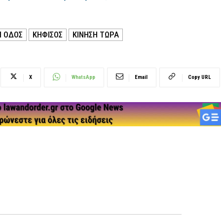
Η ΟΔΟΣ
ΚΗΦΙΣΟΣ
ΚΊΝΗΣΗ ΤΏΡΑ
X
WhatsApp
Email
Copy URL