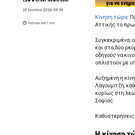
10 Ιουνίου 2026 08:36
Κίνηση τώρα
: 
Λιγότερο από 1
min.
Αττικής το πρωί
Συγκεκριμένα, 
και στα δύο ρε
οδηγούς να κινο
οπλιστούν με υ
Αυξημένη η κίν
Λαγουμιτζή, κα
κυρίως στη λεω
Σοφίας.
Καθυστερήσεις 
Η κίνηση τ