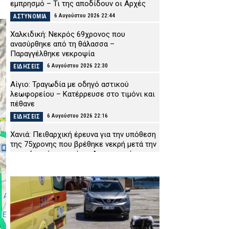
εμπρησμό – Τι της αποδίδουν οι Αρχές
6 Αυγούστου 2026 22:44
ΑΣΤΥΝΟΜΙΑ
Χαλκιδική: Νεκρός 69χρονος που
ανασύρθηκε από τη θάλασσα –
Παραγγέλθηκε νεκροψία
6 Αυγούστου 2026 22:30
ΕΙΔΗΣΕΙΣ
Αίγιο: Τραγωδία με οδηγό αστικού
λεωφορείου – Κατέρρευσε στο τιμόνι και
πέθανε
6 Αυγούστου 2026 22:16
ΕΙΔΗΣΕΙΣ
Χανιά: Πειθαρχική έρευνα για την υπόθεση
της 75χρονης που βρέθηκε νεκρή μετά την
αποχώρησή της από το Αστυνομικό
Μέγαρο
6 Αυγούστου 2026 22:01
ΑΣΤΥΝΟΜΙΑ
Εύβοια: Νεκρός ο 35χρονος που πάλευε
για τη ζωή του μετά το τροχαίο με
αγριογούρουνο
6 Αυγούστου 2026 21:47
ΕΙΔΗΣΕΙΣ