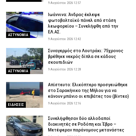
9 Αυγούστου 2026 12:57
Ιωάννινα: Άνδρας έκλεψε
φωτοβολταϊκό πάνελ από στάση
λεωφορείου – Συνελήφθη από την
ΕΛ.ΑΣ.
ΑΣΤΥΝΟΜΙΑ
9 Αυγούστου 2026 12:42
Συναγερμός στο Λουτράκι: 75χρονος
βρέθηκε νεκρός δίπλα σε κάδους
σκουπιδιών
9 Αυγούστου 2026 12:28
ΑΣΤΥΝΟΜΙΑ
Απίστευτο: Ελικόπτερο προσγειώθηκε
στο Σαρακήνικο της Μήλου για να
κάνουν μπάνιο οι επιβάτες του (βίντεο)
9 Αυγούστου 2026 12:16
ΕΙΔΗΣΕΙΣ
Συνελήφθησαν δύο αλλοδαποί
διακινητές σε Ροδόπη και Έβρο –
Μετέφεραν παράνομους μετανάστες