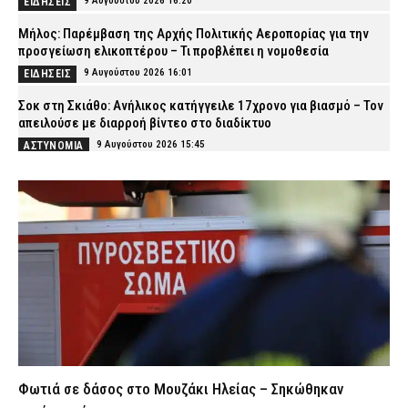
9 Αυγούστου 2026 16:20
ΕΙΔΗΣΕΙΣ
Μήλος: Παρέμβαση της Αρχής Πολιτικής Αεροπορίας για την
προσγείωση ελικοπτέρου – Τι προβλέπει η νομοθεσία
9 Αυγούστου 2026 16:01
ΕΙΔΗΣΕΙΣ
Σοκ στη Σκιάθο: Ανήλικος κατήγγειλε 17χρονο για βιασμό – Τον
απειλούσε με διαρροή βίντεο στο διαδίκτυο
9 Αυγούστου 2026 15:45
ΑΣΤΥΝΟΜΙΑ
Εργασίες στη Λεωφόρο Σχιστού – Ποιες ώρες θα ισχύσουν οι
κυκλοφοριακές ρυθμίσεις
9 Αυγούστου 2026 15:32
ΑΣΤΥΝΟΜΙΑ
«Στην πρώτη γραμμή οι αστυνομικοί της Ήλιδας» – Τα
συγχαρητήρια της ΕΑΥ Ηλείας
9 Αυγούστου 2026 15:18
ΣΩΜΑΤΑ ΑΣΦΑΛΕΙΑΣ
Δέσμευση Βελόπουλου: «Το λιγότερο 1.800 ευρώ μισθός στους
ένστολους» (βίντεο)
9 Αυγούστου 2026 14:53
ΣΩΜΑΤΑ ΑΣΦΑΛΕΙΑΣ
Φωτιά σε δάσος στο Μουζάκι Ηλείας – Σηκώθηκαν
Βόλος: Ανήλικος με τέσσερις συσκευασίες κάνναβης – Τον