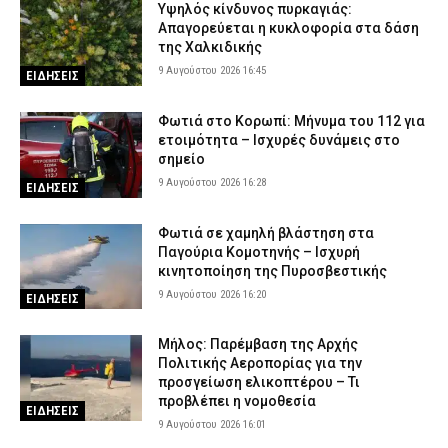
Υψηλός κίνδυνος πυρκαγιάς:
Ρόδος: Οδηγός τράκαρε σταθμευμένο αυτοκίνητο, παρέσυρε
Απαγορεύεται η κυκλοφορία στα δάση
72χρονο και διέφυγε (βίντεο)
της Χαλκιδικής
9 Αυγούστου 2026 09:24
ΑΣΤΥΝΟΜΙΑ
9 Αυγούστου 2026 16:45
ΕΙΔΗΣΕΙΣ
Φωτιά στο Κορωπί: Μήνυμα του 112 για
ετοιμότητα – Ισχυρές δυνάμεις στο
σημείο
9 Αυγούστου 2026 16:28
ΕΙΔΗΣΕΙΣ
Φωτιά σε χαμηλή βλάστηση στα
Παγούρια Κομοτηνής – Ισχυρή
κινητοποίηση της Πυροσβεστικής
9 Αυγούστου 2026 16:20
ΕΙΔΗΣΕΙΣ
Μήλος: Παρέμβαση της Αρχής
Πολιτικής Αεροπορίας για την
προσγείωση ελικοπτέρου – Τι
προβλέπει η νομοθεσία
ΕΙΔΗΣΕΙΣ
9 Αυγούστου 2026 16:01