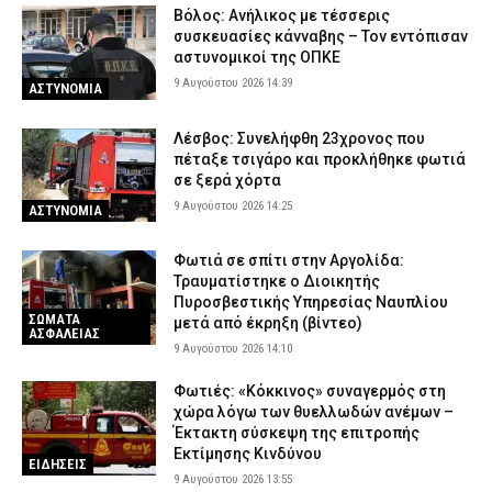
Βόλος: Ανήλικος με τέσσερις
συσκευασίες κάνναβης – Τον εντόπισαν
αστυνομικοί της ΟΠΚΕ
9 Αυγούστου 2026 14:39
ΑΣΤΥΝΟΜΙΑ
Λέσβος: Συνελήφθη 23χρονος που
πέταξε τσιγάρο και προκλήθηκε φωτιά
σε ξερά χόρτα
9 Αυγούστου 2026 14:25
ΑΣΤΥΝΟΜΙΑ
Φωτιά σε σπίτι στην Αργολίδα:
Τραυματίστηκε o Διοικητής
Πυροσβεστικής Υπηρεσίας Ναυπλίου
ΣΩΜΑΤΑ
μετά από έκρηξη (βίντεο)
ΑΣΦΑΛΕΙΑΣ
9 Αυγούστου 2026 14:10
Φωτιές: «Κόκκινος» συναγερμός στη
χώρα λόγω των θυελλωδών ανέμων –
Έκτακτη σύσκεψη της επιτροπής
Εκτίμησης Κινδύνου
ΕΙΔΗΣΕΙΣ
9 Αυγούστου 2026 13:55