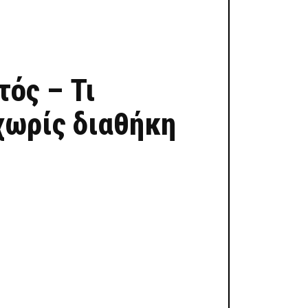
τός – Τι
χωρίς διαθήκη