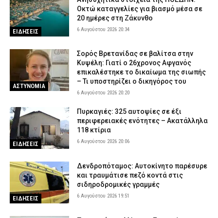
Οκτώ καταγγελίες για βιασμό μέσα σε
20 ημέρες στη Ζάκυνθο
6 Αυγούστου 2026 20:34
ΕΙΔΗΣΕΙΣ
Σορός Βρετανίδας σε βαλίτσα στην
Κυψέλη: Γιατί ο 26χρονος Αφγανός
επικαλέστηκε το δικαίωμα της σιωπής
– Τι υποστηρίζει ο δικηγόρος του
ΑΣΤΥΝΟΜΙΑ
6 Αυγούστου 2026 20:20
Πυρκαγιές: 325 αυτοψίες σε έξι
περιφερειακές ενότητες – Ακατάλληλα
118 κτίρια
6 Αυγούστου 2026 20:06
ΕΙΔΗΣΕΙΣ
Δενδροπόταμος: Αυτοκίνητο παρέσυρε
και τραυμάτισε πεζό κοντά στις
σιδηροδρομικές γραμμές
6 Αυγούστου 2026 19:51
ΕΙΔΗΣΕΙΣ