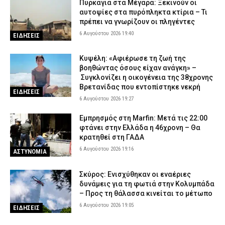
Πυρκαγιά στα Μέγαρα: Ξεκινούν οι
αυτοψίες στα πυρόπληκτα κτίρια – Τι
πρέπει να γνωρίζουν οι πληγέντες
6 Αυγούστου 2026 19:40
ΕΙΔΗΣΕΙΣ
Κυψέλη: «Αφιέρωσε τη ζωή της
βοηθώντας όσους είχαν ανάγκη» –
Συγκλονίζει η οικογένεια της 38χρονης
Βρετανίδας που εντοπίστηκε νεκρή
ΕΙΔΗΣΕΙΣ
6 Αυγούστου 2026 19:27
Εμπρησμός στη Marfin: Μετά τις 22:00
φτάνει στην Ελλάδα η 46χρονη – Θα
κρατηθεί στη ΓΑΔΑ
6 Αυγούστου 2026 19:16
ΑΣΤΥΝΟΜΙΑ
Σκύρος: Ενισχύθηκαν οι εναέριες
δυνάμεις για τη φωτιά στην Κολυμπάδα
– Προς τη θάλασσα κινείται το μέτωπο
6 Αυγούστου 2026 19:05
ΕΙΔΗΣΕΙΣ