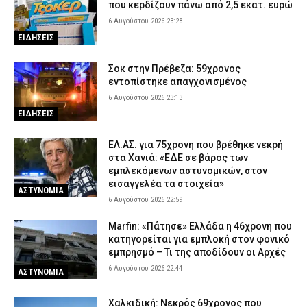
που κερδίζουν πάνω από 2,5 εκατ. ευρώ
Σαμοθράκη: Επιχείρηση διάσωσης 15χρονης που τραυματίστηκε
6 Αυγούστου 2026 23:28
στο κεφάλι στη Γριά Βάθρα
ΕΙΔΗΣΕΙΣ
6 Αυγούστου 2026 17:02
ΕΙΔΗΣΕΙΣ
Σοκ στην Πρέβεζα: 59χρονος
Χαλκιδική: Πυροσβέστες έσβησαν μέσα σε 15 λεπτά φωτιά στο
εντοπίστηκε απαγχονισμένος
Πόρτο Καρράς
6 Αυγούστου 2026 23:13
6 Αυγούστου 2026 16:50
ΕΙΔΗΣΕΙΣ
ΕΙΔΗΣΕΙΣ
Meteo: Πότε αρχίζει η περίοδος των δασικών πυρκαγιών στην
Ελλάδα – Οι έξι πιο επικίνδυνες εβδομάδες του έτους
ΕΛ.ΑΣ. για 75χρονη που βρέθηκε νεκρή
6 Αυγούστου 2026 16:37
ΕΙΔΗΣΕΙΣ
στα Χανιά: «ΕΔΕ σε βάρος των
εμπλεκόμενων αστυνομικών, στον
εισαγγελέα τα στοιχεία»
ΑΣΤΥΝΟΜΙΑ
6 Αυγούστου 2026 22:59
Marfin: «Πάτησε» Ελλάδα η 46χρονη που
κατηγορείται για εμπλοκή στον φονικό
εμπρησμό – Τι της αποδίδουν οι Αρχές
6 Αυγούστου 2026 22:44
ΑΣΤΥΝΟΜΙΑ
Χαλκιδική: Νεκρός 69χρονος που