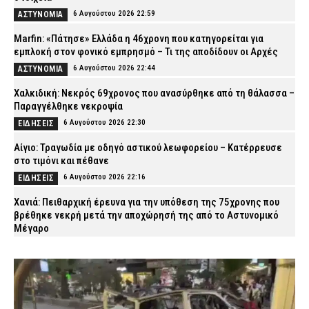
6 Αυγούστου 2026 22:59
ΑΣΤΥΝΟΜΙΑ
Marfin: «Πάτησε» Ελλάδα η 46χρονη που κατηγορείται για
εμπλοκή στον φονικό εμπρησμό – Τι της αποδίδουν οι Αρχές
6 Αυγούστου 2026 22:44
ΑΣΤΥΝΟΜΙΑ
Χαλκιδική: Νεκρός 69χρονος που ανασύρθηκε από τη θάλασσα –
Παραγγέλθηκε νεκροψία
6 Αυγούστου 2026 22:30
ΕΙΔΗΣΕΙΣ
Αίγιο: Τραγωδία με οδηγό αστικού λεωφορείου – Κατέρρευσε
στο τιμόνι και πέθανε
6 Αυγούστου 2026 22:16
ΕΙΔΗΣΕΙΣ
Χανιά: Πειθαρχική έρευνα για την υπόθεση της 75χρονης που
βρέθηκε νεκρή μετά την αποχώρησή της από το Αστυνομικό
Μέγαρο
6 Αυγούστου 2026 22:01
ΑΣΤΥΝΟΜΙΑ
Εύβοια: Νεκρός ο 35χρονος που πάλευε για τη ζωή του μετά το
τροχαίο με αγριογούρουνο
6 Αυγούστου 2026 21:47
ΕΙΔΗΣΕΙΣ