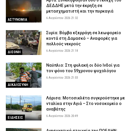
Άρτα: Συνελήφθησαν δύο στελέχη του
ΔΕΔΔΗΕ μετά την έκρηξη σε
μετασχηματιστή και την πυρκαγιά
6 Αυγούστου 2026 21:32
ΑΣΤΥΝΟΜΙΑ
Συρία: Βόμβα εξερράγη σε λεωφορείο
κοντά στη Δαμασκό – Αναφορές για
πολλούς νεκρούς
6 Αυγούστου 2026 21:18
ΔΙΕΘΝΗ
Ναύπλιο: Στη φυλακή οι δύο Ινδοί για
τον φόνο του 59χρονου ψυχολόγου
6 Αυγούστου 2026 21:03
ΔΙΚΑΙΟΣΥΝΗ
Λάρισα: Μοτοσικλέτα συγκρούστηκε με
νταλίκα στην Αγιά – Στο νοσοκομείο ο
αναβάτης
6 Αυγούστου 2026 20:49
ΕΙΔΗΣΕΙΣ
Ανησυχητικά στοιχεία της ΠΟΕΔΗΝ: