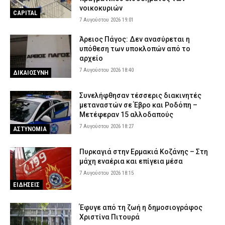
νοικοκυριών
CAPITAL
7 Αυγούστου 2026 19:01
Άρειος Πάγος: Δεν ανασύρεται η
υπόθεση των υποκλοπών από το
αρχείο
7 Αυγούστου 2026 18:40
ΔΙΚΑΙΟΣΥΝΗ
Συνελήφθησαν τέσσερις διακινητές
μεταναστών σε Έβρο και Ροδόπη –
Μετέφεραν 15 αλλοδαπούς
7 Αυγούστου 2026 18:27
ΑΣΤΥΝΟΜΙΑ
Πυρκαγιά στην Ερμακιά Κοζάνης – Στη
μάχη εναέρια και επίγεια μέσα
7 Αυγούστου 2026 18:15
ΕΙΔΗΣΕΙΣ
Έφυγε από τη ζωή η δημοσιογράφος
Χριστίνα Πιτουρά