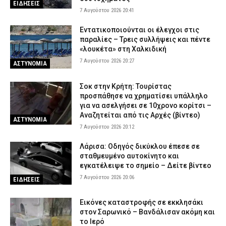
ΕΙΔΗΣΕΙΣ
7 Αυγούστου 2026 20:41
Εντατικοποιούνται οι έλεγχοι στις
παραλίες – Τρεις συλλήψεις και πέντε
«λουκέτα» στη Χαλκιδική
7 Αυγούστου 2026 20:27
ΑΣΤΥΝΟΜΙΑ
Σοκ στην Κρήτη: Τουρίστας
προσπάθησε να χρηματίσει υπάλληλο
για να ασελγήσει σε 10χρονο κορίτσι –
Αναζητείται από τις Αρχές (βίντεο)
ΑΣΤΥΝΟΜΙΑ
7 Αυγούστου 2026 20:12
Λάρισα: Οδηγός δικύκλου έπεσε σε
σταθμευμένο αυτοκίνητο και
εγκατέλειψε το σημείο – Δείτε βίντεο
7 Αυγούστου 2026 20:06
ΕΙΔΗΣΕΙΣ
Εικόνες καταστροφής σε εκκλησάκι
στον Σαρωνικό – Βανδάλισαν ακόμη και
το Ιερό