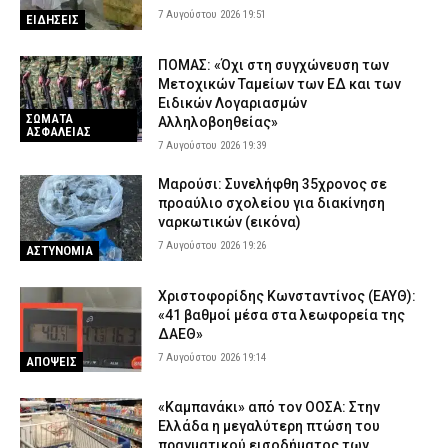
7 Αυγούστου 2026 19:51
ΕΙΔΗΣΕΙΣ
ΠΟΜΑΣ: «Όχι στη συγχώνευση των
Μετοχικών Ταμείων των ΕΔ και των
Ειδικών Λογαριασμών
ΣΩΜΑΤΑ
Αλληλοβοηθείας»
ΑΣΦΑΛΕΙΑΣ
7 Αυγούστου 2026 19:39
Μαρούσι: Συνελήφθη 35χρονος σε
προαύλιο σχολείου για διακίνηση
ναρκωτικών (εικόνα)
7 Αυγούστου 2026 19:26
ΑΣΤΥΝΟΜΙΑ
Χριστοφορίδης Κωνσταντίνος (ΕΑΥΘ):
«41 βαθμοί μέσα στα λεωφορεία της
ΔΑΕΘ»
7 Αυγούστου 2026 19:14
ΑΠΟΨΕΙΣ
«Καμπανάκι» από τον ΟΟΣΑ: Στην
Ελλάδα η μεγαλύτερη πτώση του
πραγματικού εισοδήματος των