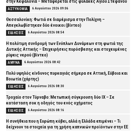
στην Κεφαλονιά – Μεταφέρεται στις φυλακές Αγίου Στεφάνου
6 Αυγούστου 2026 09:06
ΑΣΤΥΝΟΜΙΑ
Θεσσαλονίκη: Φωτιά σε διαμέρισμα στην Πολίχνη –
Απεγκλωβίστηκαν δύο ένοικοι (βίντεο)
6 Αυγούστου 2026 08:54
ΕΙΔΗΣΕΙΣ
H πολύτιμη συνδρομή των Ενόπλων Δυνάμεων στη φωτιά της
Δυτικής Αττικής – Επιχειρήσεις πυρόσβεσης και στοχευμένες
ρίψεις νερού (βίντεο)
6 Αυγούστου 2026 08:42
ΑΜΥΝΑ
Πολύ υψηλός κίνδυνος πυρκαγιάς σήμερα σε Αττική, Εύβοια και
Βοιωτία (χάρτης)
6 Αυγούστου 2026 08:30
ΕΙΔΗΣΕΙΣ
Τροχαίο στον Τύρναβο: Μετωπική σύγκρουση δύο ΙΧ – Σε
κατάσταση σοκ η οδηγός του ενός οχήματος
6 Αυγούστου 2026 08:16
ΕΙΔΗΣΕΙΣ
Η συνήθεια που η Ευρώπη κόβει, αλλά η Ελλάδα επιμένει – Τι
δείχνουν τα στοιχεία για τη χρήση καπνικών προϊόντων στην ΕΕ
6 Αυγούστου 2026 08:03
VITAL