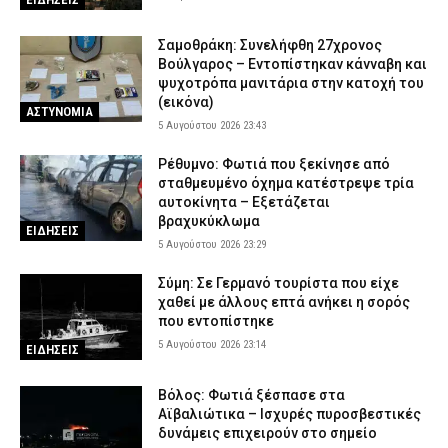
Σαμοθράκη: Συνελήφθη 27χρονος
Βούλγαρος – Εντοπίστηκαν κάνναβη και
ψυχοτρόπα μανιτάρια στην κατοχή του
(εικόνα)
ΑΣΤΥΝΟΜΙΑ
5 Αυγούστου 2026 23:43
Ρέθυμνο: Φωτιά που ξεκίνησε από
σταθμευμένο όχημα κατέστρεψε τρία
αυτοκίνητα – Εξετάζεται
βραχυκύκλωμα
ΕΙΔΗΣΕΙΣ
5 Αυγούστου 2026 23:29
Σύμη: Σε Γερμανό τουρίστα που είχε
χαθεί με άλλους επτά ανήκει η σορός
που εντοπίστηκε
5 Αυγούστου 2026 23:14
ΕΙΔΗΣΕΙΣ
Βόλος: Φωτιά ξέσπασε στα
Αϊβαλιώτικα – Ισχυρές πυροσβεστικές
δυνάμεις επιχειρούν στο σημείο