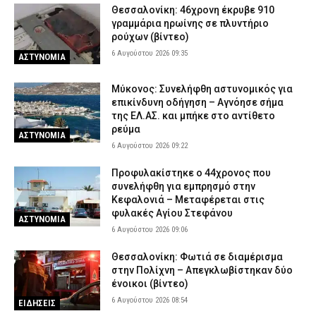
Πυροσβεστική: Συνελήφθησαν επτά άτομα για θερμές
Θεσσαλονίκη: 46χρονη έκρυβε 910
εργασίες, καύσεις και ψησταριές σε Αττική, Πρέβεζα και
γραμμάρια ηρωίνης σε πλυντήριο
Τρίκαλα
ρούχων (βίντεο)
6 Αυγούστου 2026 09:35
5 Αυγούστου 2026 20:32
ΑΣΤΥΝΟΜΙΑ
ΑΣΤΥΝΟΜΙΑ
ΠΟΕΠΛΣ: «Πραγματοποιήθηκε κοινή συνάντηση με τον Αρχηγό
Μύκονος: Συνελήφθη αστυνομικός για
του ΛΣ Αντιναύαρχο ΛΣ Χρήστο Κοντορουχά»
επικίνδυνη οδήγηση – Αγνόησε σήμα
5 Αυγούστου 2026 20:20
ΣΩΜΑΤΑ ΑΣΦΑΛΕΙΑΣ
της ΕΛ.ΑΣ. και μπήκε στο αντίθετο
ρεύμα
Τραγωδία στα Μάλια: Μητέρα από την Ολλανδία έχασε τη ζωή
ΑΣΤΥΝΟΜΙΑ
6 Αυγούστου 2026 09:22
της σε θαλάσσια εκδρομή – Σοκ για τα τρία παιδιά της
5 Αυγούστου 2026 20:08
ΕΙΔΗΣΕΙΣ
Προφυλακίστηκε ο 44χρονος που
συνελήφθη για εμπρησμό στην
Θεσσαλονίκη: Προφυλακίστηκε… από το νοσοκομείο ο ένας εκ
Κεφαλονιά – Μεταφέρεται στις
των τριών της σπείρας των μετασχηματιστών
φυλακές Αγίου Στεφάνου
ΑΣΤΥΝΟΜΙΑ
5 Αυγούστου 2026 19:55
ΔΙΚΑΙΟΣΥΝΗ
6 Αυγούστου 2026 09:06
Θεσσαλονίκη: Φωτιά σε διαμέρισμα
στην Πολίχνη – Απεγκλωβίστηκαν δύο
ένοικοι (βίντεο)
6 Αυγούστου 2026 08:54
ΕΙΔΗΣΕΙΣ