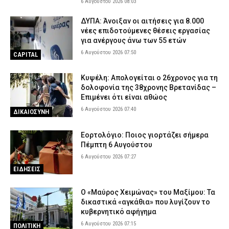
6 Αυγούστου 2026 08:03
ΔΥΠΑ: Άνοιξαν οι αιτήσεις για 8.000
νέες επιδοτούμενες θέσεις εργασίας
για ανέργους άνω των 55 ετών
6 Αυγούστου 2026 07:50
CAPITAL
Κυψέλη: Απολογείται ο 26χρονος για τη
δολοφονία της 38χρονης Βρετανίδας –
Επιμένει ότι είναι αθώος
6 Αυγούστου 2026 07:40
ΔΙΚΑΙΟΣΥΝΗ
Εορτολόγιο: Ποιος γιορτάζει σήμερα
Πέμπτη 6 Αυγούστου
6 Αυγούστου 2026 07:27
ΕΙΔΗΣΕΙΣ
Ο «Μαύρος Χειμώνας» του Μαξίμου: Τα
δικαστικά «αγκάθια» που λυγίζουν το
κυβερνητικό αφήγημα
6 Αυγούστου 2026 07:15
ΠΟΛΙΤΙΚΗ