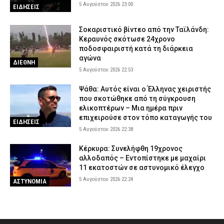
5 Αυγούστου 2026 23:00
ΕΙΔΗΣΕΙΣ
Σοκαριστικό βίντεο από την Ταϊλάνδη:
Κεραυνός σκότωσε 24χρονο
ποδοσφαιριστή κατά τη διάρκεια
αγώνα
ΔΙΕΘΝΗ
5 Αυγούστου 2026 22:53
Ψάθα: Αυτός είναι ο Έλληνας χειριστής
που σκοτώθηκε από τη σύγκρουση
ελικοπτέρων – Μια ημέρα πριν
επιχειρούσε στον τόπο καταγωγής του
ΕΙΔΗΣΕΙΣ
5 Αυγούστου 2026 22:38
Κέρκυρα: Συνελήφθη 19χρονος
αλλοδαπός – Εντοπίστηκε με μαχαίρι
11 εκατοστών σε αστυνομικό έλεγχο
5 Αυγούστου 2026 22:24
ΑΣΤΥΝΟΜΙΑ