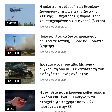
H πολύτιμη συνδρομή των Ενόπλων
Δυνάμεων στη φωτιά της Δυτικής
Αττικής – Επιχειρήσεις πυρόσβεσης
και στοχευμένες ρίψεις νερού (βίντεο)
ΑΜΥΝΑ
6 Αυγούστου 2026 08:42
Πολύ υψηλός κίνδυνος πυρκαγιάς
σήμερα σε Αττική, Εύβοια και Βοιωτία
(χάρτης)
6 Αυγούστου 2026 08:30
ΕΙΔΗΣΕΙΣ
Τροχαίο στον Τύρναβο: Μετωπική
σύγκρουση δύο ΙΧ – Σε κατάσταση σοκ
η οδηγός του ενός οχήματος
6 Αυγούστου 2026 08:16
ΕΙΔΗΣΕΙΣ
Η συνήθεια που η Ευρώπη κόβει, αλλά η
Ελλάδα επιμένει – Τι δείχνουν τα
στοιχεία για τη χρήση καπνικών
προϊόντων στην ΕΕ
VITAL