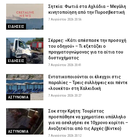
Σητεία: Φωτιά στα Αχλάδια – Μεγάλη
κινητοποίηση από την Πυροσβεστική
7 Αυγούστου 2026 20:56
ΕΙΔΗΣΕΙΣ
Σέρρες: «Κάτι απέσπασε την προσοχή
του οδηγού» – Τι εξετάζει ο
πραγματογνώμονας για τα αίτια του
δυστυχήματος
ΕΙΔΗΣΕΙΣ
7 Αυγούστου 2026 20:41
Εντατικοποιούνται οι έλεγχοι στις
παραλίες – Τρεις συλλήψεις και πέντε
«λουκέτα» στη Χαλκιδική
7 Αυγούστου 2026 20:27
ΑΣΤΥΝΟΜΙΑ
Σοκ στην Κρήτη: Τουρίστας
προσπάθησε να χρηματίσει υπάλληλο
για να ασελγήσει σε 10χρονο κορίτσι –
Αναζητείται από τις Αρχές (βίντεο)
ΑΣΤΥΝΟΜΙΑ
7 Αυγούστου 2026 20:12