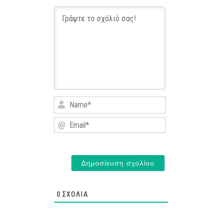
Name*
Email*
0
ΣΧΌΛΙΑ