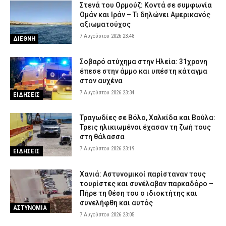
Στενά του Ορμούζ: Κοντά σε συμφωνία
– Επιχειρούν ισχυρές επίγειες και εναέριες δυνάμεις
Ομάν και Ιράν – Τι δηλώνει Αμερικανός
7 Αυγούστου 2026 17:00
ΕΙΔΗΣΕΙΣ
αξιωματούχος
7 Αυγούστου 2026 23:48
Γρεβενά: Ο Σύλλογος Αλληλεγγύης και Εθελοντισμού «Ελπίδα»
ΔΙΕΘΝΗ
προχώρησε σε δωρεά ειδών ιματισμού στο Αστυνομικό Τμήμα
7 Αυγούστου 2026 16:48
ΣΩΜΑΤΑ ΑΣΦΑΛΕΙΑΣ
Σοβαρό ατύχημα στην Ηλεία: 31χρονη
έπεσε στην άμμο και υπέστη κάταγμα
Κορινθία: Μήνυμα του 112 για φωτιά στο Στεφάνι –
στον αυχένα
«Παραμείνετε σε ετοιμότητα»
7 Αυγούστου 2026 23:34
ΕΙΔΗΣΕΙΣ
7 Αυγούστου 2026 16:35
ΕΙΔΗΣΕΙΣ
Πιερία: Συνελήφθησαν δύο άνδρες που διέρρηξαν ΙΧ και άρπαξαν
Τραγωδίες σε Βόλο, Χαλκίδα και Βούλα:
αντικείμενα αξίας άνω των 19.000 ευρώ
Τρεις ηλικιωμένοι έχασαν τη ζωή τους
στη θάλασσα
7 Αυγούστου 2026 16:23
ΑΣΤΥΝΟΜΙΑ
7 Αυγούστου 2026 23:19
ΕΙΔΗΣΕΙΣ
Χανιά: Αστυνομικοί παρίσταναν τους
τουρίστες και συνέλαβαν παρκαδόρο –
Πήρε τη θέση του ο ιδιοκτήτης και
συνελήφθη και αυτός
ΑΣΤΥΝΟΜΙΑ
7 Αυγούστου 2026 23:05