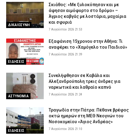
Σκιάθος: «Με ξυλοκόπησαν και με
άφησαν αιμόφυρτο στο δρόμο» –
Άγριος καβγάς με λοστάρια, μαχαίρια
και σφυριά
ΔΙΚΑΙΟΣΥΝΗ
7 Αυγούστου 2026 21:53
Εξαφάνιση 15χρονου στην Αθήνα: Τι
αναφέρει το «Χαμόγελο του Παιδιού»
7 Αυγούστου 2026 21:39
ΕΙΔΗΣΕΙΣ
Συνελήφθησαν σε Καβάλα και
Αλεξανδρούπολη τρεις άνδρες για
ναρκωτικά και λαθραίο καπνό
7 Αυγούστου 2026 21:24
ΑΣΤΥΝΟΜΙΑ
Τραγωδία στην Πάτρα: Πέθανε βρέφος
οκτώ ημερών στη ΜΕΘ Νεογνών του
Νοσοκομείου «Άγιος Ανδρέας»
7 Αυγούστου 2026 21:10
ΕΙΔΗΣΕΙΣ