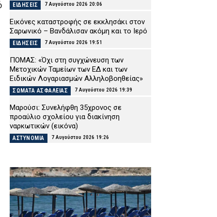
ό
7 Αυγούστου 2026 20:06
ΕΙΔΗΣΕΙΣ
Εικόνες καταστροφής σε εκκλησάκι στον
Σαρωνικό – Βανδάλισαν ακόμη και το Ιερό
7 Αυγούστου 2026 19:51
ΕΙΔΗΣΕΙΣ
ΠΟΜΑΣ: «Όχι στη συγχώνευση των
Μετοχικών Ταμείων των ΕΔ και των
Ειδικών Λογαριασμών Αλληλοβοηθείας»
7 Αυγούστου 2026 19:39
ΣΩΜΑΤΑ ΑΣΦΑΛΕΙΑΣ
Μαρούσι: Συνελήφθη 35χρονος σε
προαύλιο σχολείου για διακίνηση
ναρκωτικών (εικόνα)
7 Αυγούστου 2026 19:26
ΑΣΤΥΝΟΜΙΑ
Χριστοφορίδης Κωνσταντίνος (ΕΑΥΘ): «41
βαθμοί μέσα στα λεωφορεία της ΔΑΕΘ»
7 Αυγούστου 2026 19:14
ΑΠΟΨΕΙΣ
«Καμπανάκι» από τον ΟΟΣΑ: Στην Ελλάδα η
μεγαλύτερη πτώση του πραγματικού
εισοδήματος των νοικοκυριών