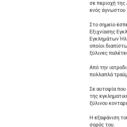
σε περιοχή της
ενός άγνωστου 
Στο σημείο έσπ
Εξιχνίασης Εγκ
Εγκλημάτων Ήλι
οποίοι διαπίστ
ξύλινες παλέτες
Από την ιατροδ
πολλαπλά τραύμ
Σε αυτοψία που
της εγκληματικ
ξύλινου κονταρι
Η εξαφάνιση το
σορός του.