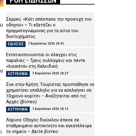
ΡΟΗ ΕΙΔΗΣΕΩΝ
Σέρρες: «Κάτι απέσπασε την προσοχή του
ου
οδηγού» – Τι εξετάζει ο
πραγματογνώμονας για τα αίτια του
δυστυχήματος
7 Αυγούστου 2026 20:41
ΕΙΔΗΣΕΙΣ
Εντατικοποιούνται οι έλεγχοι στις
παραλίες – Τρεις συλλήψεις και πέντε
«λουκέτα» στη Χαλκιδική
ου
7 Αυγούστου 2026 20:27
ΑΣΤΥΝΟΜΙΑ
α
Σοκ στην Κρήτη: Τουρίστας προσπάθησε να
χρηματίσει υπάλληλο για να ασελγήσει σε
10χρονο κορίτσι – Αναζητείται από τις
Αρχές (βίντεο)
7 Αυγούστου 2026 20:12
ΑΣΤΥΝΟΜΙΑ
Λάρισα: Οδηγός δικύκλου έπεσε σε
σταθμευμένο αυτοκίνητο και εγκατέλειψε
α
το σημείο – Δείτε βίντεο