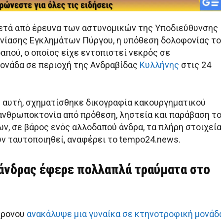
μετά από έρευνα των αστυνομικών της Υποδιεύθυνσης
χνίασης Εγκλημάτων Πύργου, η υπόθεση δολοφονίας τ
απού, ο οποίος είχε εντοπιστεί νεκρός σε
ονάδα σε περιοχή της Ανδραβίδας
Κυλλήνης
στις 24
η αυτή, σχηματίσθηκε δικογραφία κακουργηματικού
 ανθρωποκτονία από πρόθεση, ληστεία και παράβαση τ
ων, σε βάρος ενός αλλοδαπού άνδρα, τα πλήρη στοιχεί
υν ταυτοποιηθεί, αναφέρει το tempo24.news.
 άνδρας έφερε πολλαπλά τραύματα στο
χρονου
ανακάλυψε μια γυναίκα σε κτηνοτροφική μονάδ